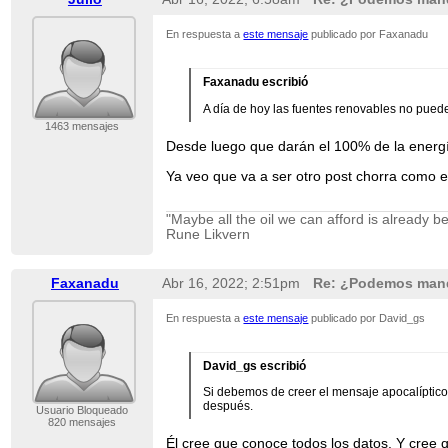
En respuesta a
este mensaje
publicado por Faxanadu
Faxanadu escribió
A día de hoy las fuentes renovables no pued
1463 mensajes
Desde luego que darán el 100% de la energía
Ya veo que va a ser otro post chorra como e
"Maybe all the oil we can afford is already b
Rune Likvern
Faxanadu
Abr 16, 2022; 2:51pm
Re: ¿Podemos manda
En respuesta a
este mensaje
publicado por David_gs
David_gs escribió
Si debemos de creer el mensaje apocalíptico t
después.
Usuario Bloqueado
820 mensajes
Él cree que conoce todos los datos. Y cree 