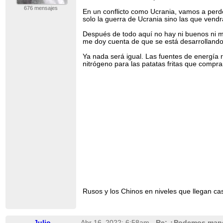
676 mensajes
En un conflicto como Ucrania, vamos a perde
solo la guerra de Ucrania sino las que vend
Después de todo aquí no hay ni buenos ni ma
me doy cuenta de que se está desarrollando p
Ya nada será igual. Las fuentes de energía 
nitrógeno para las patatas fritas que comp
Rusos y los Chinos en niveles que llegan ca
Julio
Abr 16, 2022; 6:58am
Re: ¿Podemos manda