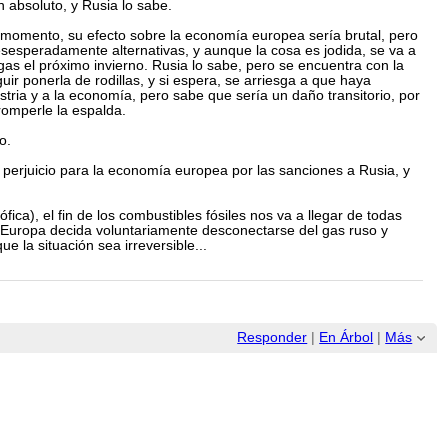
n absoluto, y Rusia lo sabe.
 momento, su efecto sobre la economía europea sería brutal, pero
esperadamente alternativas, y aunque la cosa es jodida, se va a
as el próximo invierno. Rusia lo sabe, pero se encuentra con la
r ponerla de rodillas, y si espera, se arriesga a que haya
tria y a la economía, pero sabe que sería un daño transitorio, por
omperle la espalda.
o.
 el perjuicio para la economía europea por las sanciones a Rusia, y
ca), el fin de los combustibles fósiles nos va a llegar de todas
e Europa decida voluntariamente desconectarse del gas ruso y
 la situación sea irreversible...
Responder
|
En Árbol
|
Más