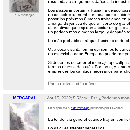
ruso todavía sin grandes daños a la industri
Los plazos importan, y Rusia ha dejado pas
no así sobre la moral europea, como hubier
1465 mensajes
pasar los próximos 8 meses trabajando en pl
amarga disyuntiva de que un corte de gas ah
alternativas que impidan asestar un golpe a
un periodo más o menos largo, y después te
Lo más probable será que Rusia no corte el
Otra cosa distinta, en mi opinión, es lo curi
en especial porque Europa no puede romper
Si debemos de creer el mensaje apocalíptico 
formas antes o después. Por tanto, y tanto 
emprender los cambios necesarios para afron
Panta rei kai oudén ménei
MERCADAL
Abr 15, 2022; 5:52pm
Re: ¿Podemos manda
En respuesta a
este mensaje
publicado por Faxanadu
La tendencia general cuando hay un conflict
Lo difícil es intentar separarlos.