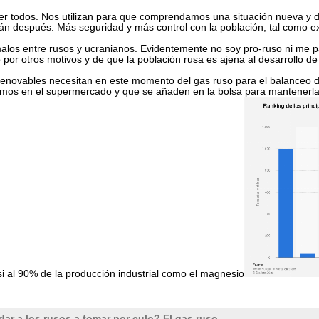
r todos. Nos utilizan para que comprendamos una situación nueva y des
rán después. Más seguridad y más control con la población, tal como 
los entre rusos y ucranianos. Evidentemente no soy pro-ruso ni me par
or otros motivos y de que la población rusa es ajena al desarrollo de 
renovables necesitan en este momento del gas ruso para el balanceo de 
ramos en el supermercado y que se añaden en la bolsa para mantenerlas
si al 90% de la producción industrial como el magnesio
r a los rusos a tomar por culo? El gas ruso