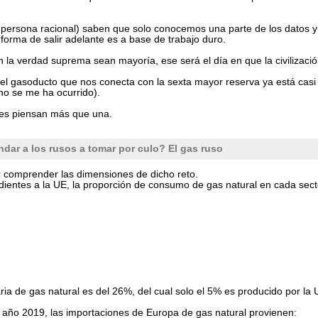
er persona racional) saben que solo conocemos una parte de los datos 
la forma de salir adelante es a base de trabajo duro.
n la verdad suprema sean mayoría, ese será el día en que la civilizaci
ue el gasoducto que nos conecta con la sexta mayor reserva ya está casi
 no se me ha ocurrido).
tes piensan más que una.
ar a los rusos a tomar por culo? El gas ruso
r comprender las dimensiones de dicho reto.
ientes a la UE, la proporción de consumo de gas natural en cada secto
a de gas natural es del 26%, del cual solo el 5% es producido por la 
 año 2019, las importaciones de Europa de gas natural provienen: