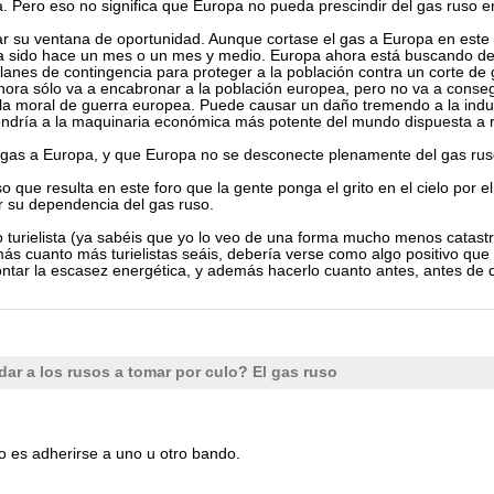
a. Pero eso no significa que Europa no pueda prescindir del gas ruso e
ar su ventana de oportunidad. Aunque cortase el gas a Europa en este
a sido hace un mes o un mes y medio. Europa ahora está buscando des
anes de contingencia para proteger a la población contra un corte de g
ora sólo va a encabronar a la población europea, pero no va a consegui
 la moral de guerra europea. Puede causar un daño tremendo a la indus
ndría a la maquinaria económica más potente del mundo dispuesta a r
 gas a Europa, y que Europa no se desconecte plenamente del gas rus
oso que resulta en este foro que la gente ponga el grito en el cielo por
 su dependencia del gas ruso.
turielista (ya sabéis que yo lo veo de una forma mucho menos catastrófi
más cuanto más turielistas seáis, debería verse como algo positivo qu
tar la escasez energética, y además hacerlo cuanto antes, antes de que
r a los rusos a tomar por culo? El gas ruso
o es adherirse a uno u otro bando.