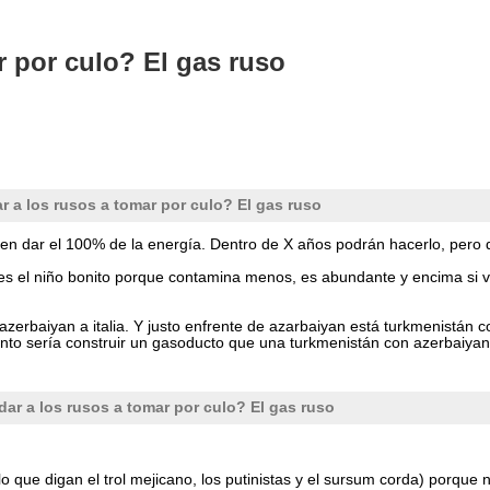
 por culo? El gas ruso
a los rusos a tomar por culo? El gas ruso
den dar el 100% de la energía. Dentro de X años podrán hacerlo, per
 es el niño bonito porque contamina menos, es abundante y encima si 
zerbaiyan a italia. Y justo enfrente de azarbaiyan está turkmenistán 
tanto sería construir un gasoducto que una turkmenistán con azerbaiyan
r a los rusos a tomar por culo? El gas ruso
lo que digan el trol mejicano, los putinistas y el sursum corda) porque