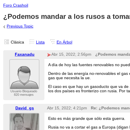
Foro Crashoil
¿Podemos mandar a los rusos a tomar
‹
Previous Topic
Clásica
Lista
En Árbol
Faxanadu
Abr 15, 2022; 2:56pm
¿Podemos mandar 
A día de hoy las fuentes renovables no pue
Dentro de las energía no-renovables el gas
gas que necesita la ue.
El caso es que hay un gasoducto que va de a
los dos países es fronterizo con rusia. Por 
Usuario Bloqueado
820 mensajes
David_gs
Abr 15, 2022; 4:21pm
Re: ¿Podemos manda
Esto es más grande que sólo esta guerra.
Rusia no va a cortar el gas a Europa (digan 