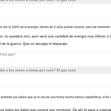
en dar el 100% de la energía. Dentro de X años podrán hacerlo, pero de momento 
, no quedará otra, pero será una cantidad de energía muy inferior a l
l de la guerra. Que no decaiga el disparate.
ehind pipe"
r a los rusos a tomar por culo? El gas ruso
urielista (ya sabéis que yo lo veo de una forma mucho menos catastrófica), el fin d
que todos los datos que conoce son correctos. De ahí él pasa a creers