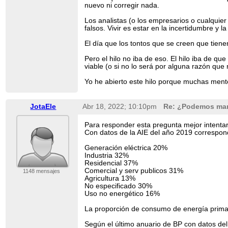
nuevo ni corregir nada.
Los analistas (o los empresarios o cualqui
falsos. Vivir es estar en la incertidumbre y 
El día que los tontos que se creen que tiene
Pero el hilo no iba de eso. El hilo iba de q
viable (o si no lo será por alguna razón que
Yo he abierto este hilo porque muchas men
JotaEle
Abr 18, 2022; 10:10pm
Re: ¿Podemos mand
Para responder esta pregunta mejor intenta
Con datos de la AIE del año 2019 correspond
Generación eléctrica 20%
Industria 32%
Residencial 37%
Comercial y serv publicos 31%
1148 mensajes
Agricultura 13%
No especificado 30%
Uso no energético 16%
La proporción de consumo de energía primari
Según el último anuario de BP con datos del