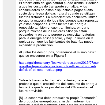
El crecimiento del gas natural puede disminuir debido
a que los costos de transporte son altos, y los
consumidores no están dispuestos a pagar el alto
costo de entrega del gas natural cuando se utilizan
fuentes distantes. La hidroeléctrica encuentra límites
porque la mayoría de los sitios buenos para represas
ya están ocupados. Otras fuentes de energía
renovable también encuentran límites, en parte
porque muchos de los mejores sitios ya están
ocupados, y en parte porque se necesitan baterías
para la energía eólica y solar, y hay un límite en la
rapidez con que los fabricantes de baterías pueden
expandir la producción.
Al juntar los dos grupos, obtenemos el mismo déficit
que se encuentra en la Figura 6.
https://gailtheactuary.files.wordpress.com/2019/07/surplus
growth-of-gas-hydro-nuclear-not-sufficient-to-offset-
deficit-of-oil-coal-nuclear.png
Sobre la base de la discusión anterior, parece
probable que el crecimiento del consumo de energía
tenderá a quedarse por detrás del 2% anual en el
futuro previsible.
[8] La economía debe producir su propia "demanda"
de productos energéticos, a fin de mantener los
precios lo suficientemente altos para los productores.