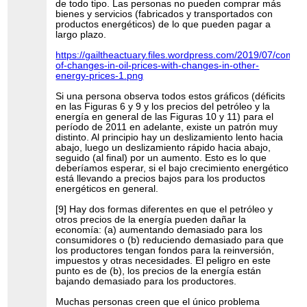
de todo tipo. Las personas no pueden comprar más
bienes y servicios (fabricados y transportados con
productos energéticos) de lo que pueden pagar a
largo plazo.
https://gailtheactuary.files.wordpress.com/2019/07/compa
of-changes-in-oil-prices-with-changes-in-other-
energy-prices-1.png
Si una persona observa todos estos gráficos (déficits
en las Figuras 6 y 9 y los precios del petróleo y la
energía en general de las Figuras 10 y 11) para el
período de 2011 en adelante, existe un patrón muy
distinto. Al principio hay un deslizamiento lento hacia
abajo, luego un deslizamiento rápido hacia abajo,
seguido (al final) por un aumento. Esto es lo que
deberíamos esperar, si el bajo crecimiento energético
está llevando a precios bajos para los productos
energéticos en general.
[9] Hay dos formas diferentes en que el petróleo y
otros precios de la energía pueden dañar la
economía: (a) aumentando demasiado para los
consumidores o (b) reduciendo demasiado para que
los productores tengan fondos para la reinversión,
impuestos y otras necesidades. El peligro en este
punto es de (b), los precios de la energía están
bajando demasiado para los productores.
Muchas personas creen que el único problema