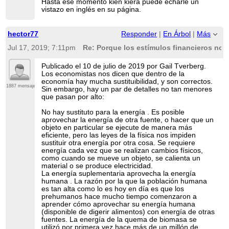
Hasta ese momento kien kiera puede echarle un
vistazo en inglés en su página.
hector77
Responder
|
En Árbol
|
Más
Jul 17, 2019; 7:11pm
Re: Porque los estímulos financieros no 
Publicado el 10 de julio de 2019 por Gail Tverberg.
Los economistas nos dicen que dentro de la
economía hay mucha sustituibilidad, y son correctos.
1887 mensajes
Sin embargo, hay un par de detalles no tan menores
que pasan por alto:
No hay sustituto para la energía . Es posible
aprovechar la energía de otra fuente, o hacer que un
objeto en particular se ejecute de manera más
eficiente, pero las leyes de la física nos impiden
sustituir otra energía por otra cosa. Se requiere
energía cada vez que se realizan cambios físicos,
como cuando se mueve un objeto, se calienta un
material o se produce electricidad.
La energía suplementaria aprovecha la energía
humana . La razón por la que la población humana
es tan alta como lo es hoy en día es que los
prehumanos hace mucho tiempo comenzaron a
aprender cómo aprovechar su energía humana
(disponible de digerir alimentos) con energía de otras
fuentes. La energía de la quema de biomasa se
utilizó por primera vez hace más de un millón de