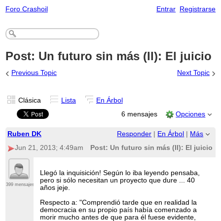
Foro Crashoil
Entrar
Registrarse
Post: Un futuro sin más (II): El juicio
‹
›
Previous Topic
Next Topic
Clásica
Lista
En Árbol
6 mensajes
Opciones
Ruben DK
Responder
|
En Árbol
|
Más
Jun 21, 2013; 4:49am
Post: Un futuro sin más (II): El juicio
Llegó la inquisición! Según lo iba leyendo pensaba,
pero si sólo necesitan un proyecto que dure ... 40
399 mensajes
años jeje.
Respecto a: "Comprendió tarde que en realidad la
democracia en su propio país había comenzado a
morir mucho antes de que para él fuese evidente,