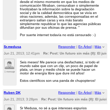
desde el mismo momento en que los medios de
comunicación filtraban, censuraban o simplemente
frivolizaban la información sobre la degradación
social y de la calidad democrática que se vivía en
otras naciones; además, las corresponsalías en el
extranjero salían caras y era más barato
simplemente republicar lo que las agencias públicas
difundían por sus oficinas de prensa. "
Por suerte internet todavía no está censurado :-)
Sr.medusa
Responder
|
En Árbol
|
Más
Jun 21, 2013; 12:41pm
Re: Post: Un futuro sin más (II): El juici
Seis meses! Me parece una desfachatez, si todo el
mundo sabe que con un clip, un poco de papel de
plata, un iman y medio chicle se puede hacer un
1 mensaje
motor de energía libre que dure mil años!
Estos científicos son una panda de chupopteros!
Ruben DK
Responder
|
En Árbol
|
Más
Jun 21, 2013; 3:28pm
Re: Post: Un futuro sin más (II): El juicio
Sr Medusa, no sé a que intereses espurios