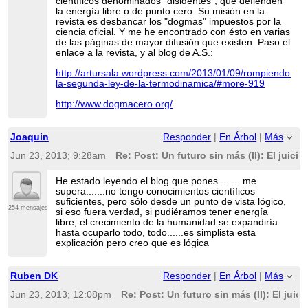
científicos denominados "disidentes", que defienden
la energía libre o de punto cero. Su misión en la
revista es desbancar los "dogmas" impuestos por la
ciencia oficial. Y me he encontrado con ésto en varias
de las páginas de mayor difusión que existen. Paso el
enlace a la revista, y al blog de A.S.:
http://artursala.wordpress.com/2013/01/09/rompiendo-
la-segunda-ley-de-la-termodinamica/#more-919
http://www.dogmacero.org/
Joaquin
Responder
|
En Árbol
|
Más
Jun 23, 2013; 9:28am
Re: Post: Un futuro sin más (II): El juicio
He estado leyendo el blog que pones.........me
supera.......no tengo conocimientos científicos
suficientes, pero sólo desde un punto de vista lógico,
254 mensajes
si eso fuera verdad, si pudiéramos tener energía
libre, el crecimiento de la humanidad se expandiría
hasta ocuparlo todo, todo......es simplista esta
explicación pero creo que es lógica
Ruben DK
Responder
|
En Árbol
|
Más
Jun 23, 2013; 12:08pm
Re: Post: Un futuro sin más (II): El juici