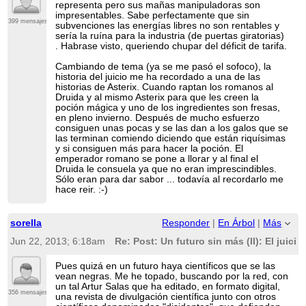
representa pero sus mañas manipuladoras son
impresentables. Sabe perfectamente que sin
399 mensajes
subvenciones las energías libres no son rentables y
sería la ruína para la industria (de puertas giratorias)
. Habrase visto, queriendo chupar del déficit de tarifa.
Cambiando de tema (ya se me pasó el sofoco), la
historia del juicio me ha recordado a una de las
historias de Asterix. Cuando raptan los romanos al
Druida y al mismo Asterix para que les creen la
poción mágica y uno de los ingredientes son fresas,
en pleno invierno. Después de mucho esfuerzo
consiguen unas pocas y se las dan a los galos que se
las terminan comiendo diciendo que están riquísimas
y si consiguen más para hacer la poción. El
emperador romano se pone a llorar y al final el
Druida le consuela ya que no eran imprescindibles.
Sólo eran para dar sabor ... todavía al recordarlo me
hace reir. :-)
sorella
Responder
|
En Árbol
|
Más
Jun 22, 2013; 6:18am
Re: Post: Un futuro sin más (II): El juicio
Pues quizá en un futuro haya científicos que se las
vean negras. Me he topado, buscando por la red, con
un tal Artur Salas que ha editado, en formato digital,
356 mensajes
una revista de divulgación científica junto con otros