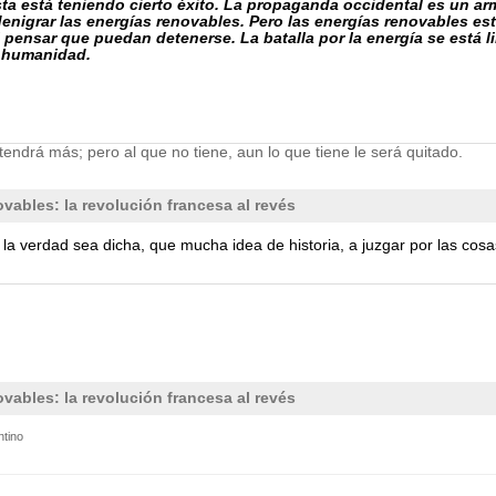
sta está teniendo cierto éxito. La propaganda occidental es un a
 denigrar las energías renovables. Pero las energías renovables e
l pensar que puedan detenerse. La batalla por la energía se está 
a humanidad.
tendrá más; pero al que no tiene, aun lo que tiene le será quitado.
vables: la revolución francesa al revés
la verdad sea dicha, que mucha idea de historia, a juzgar por las cosas
vables: la revolución francesa al revés
ntino