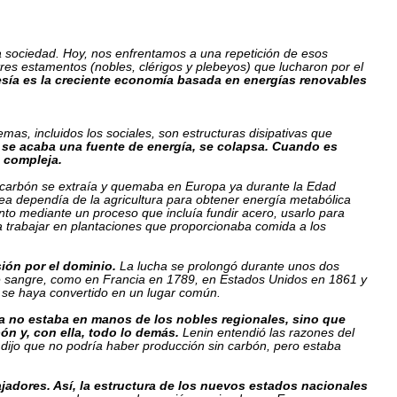
la sociedad. Hoy, nos enfrentamos a una repetición de esos
tres estamentos (nobles, clérigos y plebeyos) que lucharon por el
esía es la creciente economía basada en energías renovables
mas, incluidos los sociales, son estructuras disipativas que
se acaba una fuente de energía, se colapsa. Cuando es
s compleja.
El carbón se extraía y quemaba en Europa ya durante la Edad
pea dependía de la agricultura para obtener energía metabólica
nto mediante un proceso que incluía fundir acero, usarlo para
a a trabajar en plantaciones que proporcionaba comida a los
sión por el dominio.
La lucha se prolongó durante unos dos
 de sangre, como en Francia en 1789, en Estados Unidos en 1861 y
" se haya convertido en un lugar común.
ya no estaba en manos de los nobles regionales, sino que
n y, con ella, todo lo demás.
Lenin entendió las razones del
 dijo que no podría haber producción sin carbón, pero estaba
jadores. Así, la estructura de los nuevos estados nacionales