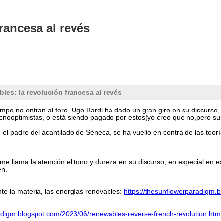
rancesa al revés
les: la revolución francesa al revés
empo no entran al foro, Ugo Bardi ha dado un gran giro en su discurso,
nooptimistas, o está siendo pagado por estos(yo creo que no,pero sus 
 el padre del acantilado de Séneca, se ha vuelto en contra de las teorí
me llama la atención el tono y dureza en su discurso, en especial en e
en.
te la materia, las energías renovables:
https://thesunflowerparadigm.
radigm.blogspot.com/2023/06/renewables-reverse-french-revolution.h