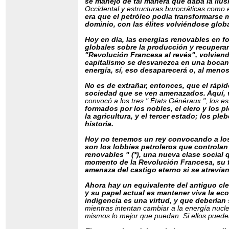
se manejó de tal manera que daba la ilus
Occidental y estructuras burocráticas como 
era que el petróleo podía transformarse
dominio, con las élites volviéndose glob
Hoy en día, las energías renovables en fo
globales sobre la producción y recuperar
"Revolución Francesa al revés", volvien
capitalismo se desvanezca en una bocana
energía, sí, eso desaparecerá o, al meno
No es de extrañar, entonces, que el rápi
sociedad que se ven amenazados. Aquí, v
convocó a los tres " États Généraux ", los es
formados por los nobles, el clero y los 
la agricultura, y el tercer estado; los 
historia.
Hoy no tenemos un rey convocando a los 
son los lobbies petroleros que controlan
renovables " (*), una nueva clase social
momento de la Revolución Francesa, su f
amenaza del castigo eterno si se atrevían
Ahora hay un equivalente del antiguo cle
y su papel actual es mantener viva la e
indigencia es una virtud, y que deberían 
mientras intentan cambiar a la energía nucle
mismos lo mejor que puedan. Si ellos pued