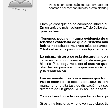
Por si algunos no están enterados y hace tie
cooptado por tecnooptimistas, o está siendo 
3292 mensajes
......
Pues yo creo que no ha cambiado mucho su
En un artículo más reciente (17 de Julio) titu
puedes leer:
"
Tenemos poca o ninguna evidencia de una
tenemos evidencia de que el sistema miner
habría necesitado muchos más esclavos m
Y todo el sistema pasó por ese tipo de trans
La misma historia se está desarrollando 
capaces de proporcionar el tipo de energía q
historia.
Y, si seguimos por el camino que
otro destino para nosotros que una socieda
y la recolección.
Ese es nuestro destino a menos que logr
Fue el sueño d
e la década de 1950,
la "er
mantener una alta tasa de disipación. La soc
diferente de un girasol.
Aún así, se basará
Yo más bien lo que leo es que tiene claro que
Si esta no funciona, y no lo ve nada claro, 