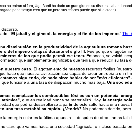
mpo no entran al foro, Ugo Bardi ha dado un gran giro en su discurso, abandonand
pagado por estos(yo creo que no,pero sus críticos puede que si lo crean).
 discurso.
lado: "
El jabalí y el girasol: la energía y el fin de los imperios
"
The 
 disminución en la productividad de la agricultura romana hasta
o del imperio colapsó durante el siglo III.
Fue porque el agotamien
ineros de los que podía permitirse tener.
Entonces, se volvió incap
formación que simplemente significaba que tenía que reducir su tasa de 
en nuestro caso.
El agotamiento de nuestros recursos fósiles (nuestr
ue hace que nuestra civilización sea capaz de crear entropía a un ritm
 estamos siguiendo, de nada sirve hablar de ser "más eficientes
d que funcione a una tasa de disipación mucho más baja.
Una socieda
emos reemplazar los combustibles fósiles con un potencial ener
a atómica"
, que en realidad nunca se materializó. Hoy,
la energía sol
iedad que podría desarrollarse a partir de este salto hacia una nueva f
 en una tasa metabólica rápida. ¿Vendrá?
No podemos decirlo, pero
 la energía solar es la última apuesta.... despúes de otras tantas falli
tiene claro que vamos hacia una sociedad "agrícola, o incluso basada en