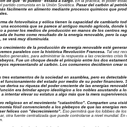
ión de que "el pueblo" estaba a cargo.
En la práctica, el poder est
el partido comunista en la Unión Soviética.
Pasar del carbón al petról
 más fácilmente en alimento mediante procesos químicos que produ
ales.
rma de fotovoltaica y eólica tienen la capacidad de cambiarlo todo
 una economía que se parece al antiguo mundo agrícola, donde la t
do a poner los medios de producción en manos de los centros regi
da de humo como resultado de la energía renovable, pero la capac
s, se verá muy disminuida
.
do crecimiento de la producción de energía renovable esté genera
emos paralelos con la histórica Revolución Francesa.
Tal vez rec
tados generales, para administrar la respuesta a las crecientes crisis fin
plebeyos. Fue un choque desde el principio entre los dos estament
plebeyos representando al carbón. Los comuneros decidieron crear
tres estamentos de la sociedad en asamblea, pero es detectable
 el funcionamiento del estado por medio de su poder financiero. 
 que deriva su riqueza del poder creciente de las energías renova
unción era brindar apoyo ideológico a los nobles asustando a los
 a intentar elevar su estatus a algo más que la mera supervivenci
ro religioso en el movimiento "catastrófico". Comparten una visi
conomía fósil convenciendo a los plebeyos de que las energías r
ser felices con "decrecimiento".
Eso permitirá que los lobbies de los
ar, otra fuente centralizada que puede controlarse a nivel mundial. En
en.