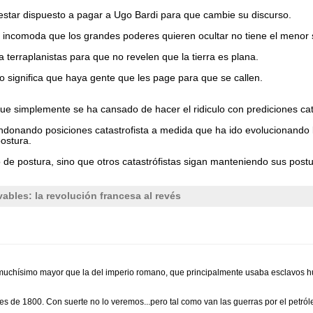
estar dispuesto a pagar a Ugo Bardi para que cambie su discurso.
d incomoda que los grandes poderes quieren ocultar no tiene el menor 
erraplanistas para que no revelen que la tierra es plana.
 significa que haya gente que les page para que se callen.
 simplemente se ha cansado de hacer el ridiculo con prediciones catas
ndonando posiciones catastrofista a medida que ha ido evolucionando 
ostura.
de postura, sino que otros catastrófistas sigan manteniendo sus postur
ables: la revolución francesa al revés
muchísimo mayor que la del imperio romano, que principalmente usaba esclavos 
les de 1800. Con suerte no lo veremos...pero tal como van las guerras por el petró