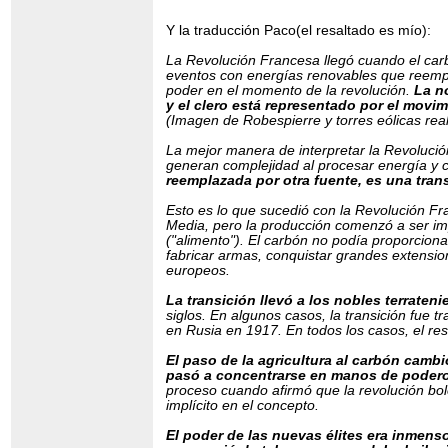
Y la traducción Paco(el resaltado es mío):
La Revolución Francesa llegó cuando el carb
eventos con energías renovables que reemplaz
poder en el momento de la revolución.
La n
y el clero está representado por el movim
(Imagen de Robespierre y torres eólicas re
La mejor manera de interpretar la Revolución
generan complejidad al procesar energía y c
reemplazada por otra fuente, es una tran
Esto es lo que sucedió con la Revolución Fr
Media, pero la producción comenzó a ser imp
("alimento"). El carbón no podía proporcion
fabricar armas, conquistar grandes extension
europeos.
La transición llevó a los nobles terraten
siglos. En algunos casos, la transición fue
en Rusia en 1917. En todos los casos, el re
El paso de la agricultura al carbón camb
pasó a concentrarse en manos de poderos
proceso cuando afirmó que la revolución bol
implícito en el concepto.
El poder de las nuevas élites era inmens