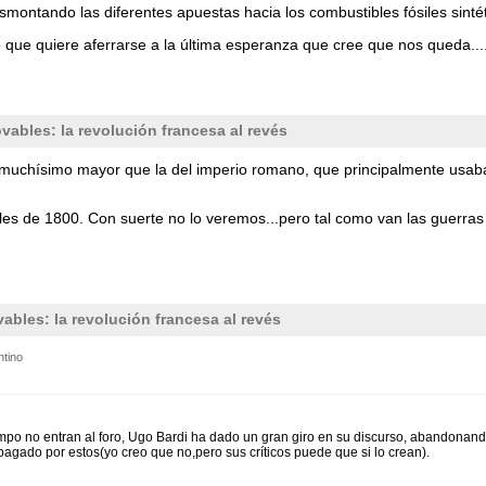
esmontando las diferentes apuestas hacia los combustibles fósiles sint
que quiere aferrarse a la última esperanza que cree que nos queda...
vables: la revolución francesa al revés
muchísimo mayor que la del imperio romano, que principalmente usa
eles de 1800. Con suerte no lo veremos...pero tal como van las guerras
ables: la revolución francesa al revés
ntino
mpo no entran al foro, Ugo Bardi ha dado un gran giro en su discurso, abandonand
pagado por estos(yo creo que no,pero sus críticos puede que si lo crean).