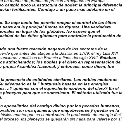
aba en manos de grupos de presión arraigados en Europa
eo cambió poco la estructura de poder; la principal diferencia
cían fertilizantes. Condujo a un paso más adelante en el
. Su bajo costo les permite romper el control de las élites
ierra era la principal fuente de riqueza. Una verdadera
onales en lugar de los globales. No espere que el
idad de las élites globales para controlar la producción de
ndo una fuerte reacción negativa de los sectores de la
uerde que antes del ataque a la Bastilla en 1789, el rey Luis XVI
ancieras y políticas en Francia a fines del siglo XVIII.
Estaban
os atrincherados; los nobles y el clero en representación de
 su propia Asamblea Nacional, y entonces, como dicen, fue
 la presencia de entidades similares. Los nobles modernos
Su adversario es la " burguesía basada en las energías
bles. ¿Y quiénes son el equivalente moderno del clero? En el
 plebeyos para que se sometieran. El método utilizado fue la
a.
ón apocalíptica del castigo divino por los pecados humanos,
enovables son una quimera, que empobrecerse y quedar en la
 fósiles mantengan su control sobre la producción de energía fósil
 el proceso, los plebeyos se quedarán sin nada para valerse por sí