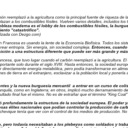
ón reemplazó a la agricultura como la principal fuente de riqueza de 
an a los combustibles fósiles. Vuelven varios detalles, incluidos los 
obleza moderna es el lobby de los combustibles fósiles, la burgu
iento "catastrófico".
alizada con Dezgo.com)
 Francesa es usando la lente de la Economía Biofísica. Todos los siste
rear entropía. Sin energía, sin sociedad compleja.
Entonces, cuando 
sición a una estructura diferente que puede ser más grande y má
ancesa, que tuvo lugar cuando el carbón reemplazó a la agricultura. 
ortante solo durante el siglo XVIII. Hasta entonces, la sociedad euro
ar directamente energía metabólica, pero podía transformarse en alime
es de tierra en el extranjero, esclavizar a la población local y ponerl
ientes y la nueva burguesía mercantil a entrar en un curso de coli
 tranquila, como en Inglaterra; en otros, implicó mucho derramamiento
sultado final fue el mismo. No es de extrañar que el término "King Coal
ió profundamente la estructura de la sociedad europea. El poder 
as élites nacionales que podían controlar la producción de carbó
chevique tenía que ver con el control de los medios de producción. No
o, pero todavía necesitaban a los plebeyos como soldados y traba