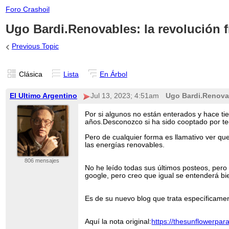
Foro Crashoil
Ugo Bardi.Renovables: la revolución f
‹
Previous Topic
Clásica
Lista
En Árbol
El Ultimo Argentino
Jul 13, 2023; 4:51am
Ugo Bardi.Renovab
Por si algunos no están enterados y hace ti
años.Desconozco si ha sido cooptado por tec
Pero de cualquier forma es llamativo ver que
las energías renovables.
806 mensajes
No he leído todas sus últimos posteos, pero 
google, pero creo que igual se entenderá bi
Es de su nuevo blog que trata específicamen
Aquí la nota original:
https://thesunflowerpa