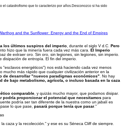
o el catastrofismo que lo caracterizo por años.Desconozco si ha sido
Warthog and the Sunflower: Energy and the End of Empires
 los últimos suspiros del imperio
, durante el siglo V d.C.
Pero
to hizo que la minería fuera cada vez más cara.
El Imperio
az de extraer oro. Sin oro, sin legiones, sin legiones, sin imperio.
disipación de entropía. El fin del imperio.
os "esclavos energéticos") nos está haciendo cada vez menos
o mucho más rápido que cualquier civilización anterior en la
" o de desarrollar "nuevos paradigmas económicos"
. No hay
d de bajo metabolismo, agrícola, o incluso basada en la caza
gético comparable
, y quizás mucho mayor, que podamos disipar.
ar podría proporcionar el potencial que necesitamos
para
uente podría ser tan diferente de la nuestra como un jabalí es
 pase lo que pase,
pasará porque tenía que pasar
."
das
 la caza y la recolección." y ese es su Séneca Cliff de siempre.