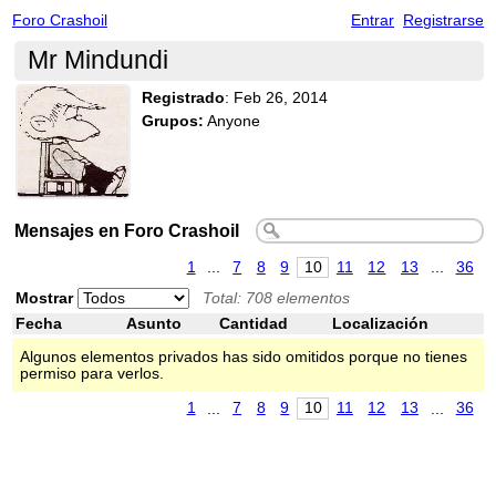
Foro Crashoil
Entrar
Registrarse
Mr Mindundi
Registrado
:
Feb 26, 2014
Grupos:
Anyone
Mensajes en Foro Crashoil
1
...
7
8
9
10
11
12
13
...
36
Mostrar
Total: 708 elementos
Fecha
Asunto
Cantidad
Localización
Algunos elementos privados has sido omitidos porque no tienes
permiso para verlos.
1
...
7
8
9
10
11
12
13
...
36