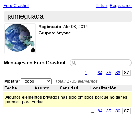
Foro Crashoil
Entrar
Registrarse
jaimeguada
Registrado
:
Abr 03, 2014
Grupos:
Anyone
Mensajes en Foro Crashoil
1
...
84
85
86
87
Mostrar
Total: 1735 elementos
Fecha
Asunto
Cantidad
Localización
Algunos elementos privados has sido omitidos porque no tienes
permiso para verlos.
1
...
84
85
86
87