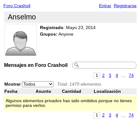
Foro Crashoil
Entrar
Registrarse
Anselmo
Registrado
:
Mayo 23, 2014
Grupos:
Anyone
Mensajes en Foro Crashoil
1
2
3
4
...
74
Mostrar
Total: 1470 elementos
Fecha
Asunto
Cantidad
Localización
Algunos elementos privados has sido omitidos porque no tienes
permiso para verlos.
1
2
3
4
...
74