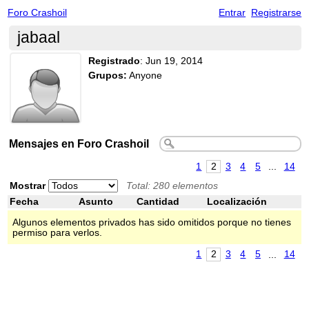
Foro Crashoil
Entrar
Registrarse
jabaal
Registrado
:
Jun 19, 2014
Grupos:
Anyone
Mensajes en Foro Crashoil
1
2
3
4
5
...
14
Mostrar
Total: 280 elementos
Fecha
Asunto
Cantidad
Localización
Algunos elementos privados has sido omitidos porque no tienes
permiso para verlos.
1
2
3
4
5
...
14