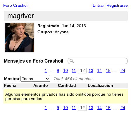
Foro Crashoil
Entrar
Registrarse
magriver
Registrado
:
Jun 14, 2013
Grupos:
Anyone
Mensajes en Foro Crashoil
1
...
9
10
11
12
13
14
15
...
24
Mostrar
Total: 464 elementos
Fecha
Asunto
Cantidad
Localización
Algunos elementos privados has sido omitidos porque no tienes
permiso para verlos.
1
...
9
10
11
12
13
14
15
...
24