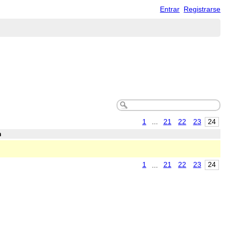
Entrar
Registrarse
1
...
21
22
23
24
n
1
...
21
22
23
24