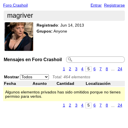
Foro Crashoil
Entrar
Registrarse
magriver
Registrado
:
Jun 14, 2013
Grupos:
Anyone
Mensajes en Foro Crashoil
1
2
3
4
5
6
7
8
...
24
Mostrar
Total: 464 elementos
Fecha
Asunto
Cantidad
Localización
Algunos elementos privados has sido omitidos porque no tienes
permiso para verlos.
1
2
3
4
5
6
7
8
...
24