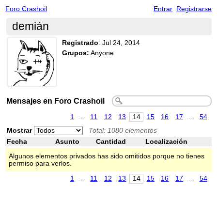
Foro Crashoil
Entrar
Registrarse
demián
Registrado
:
Jul 24, 2014
Grupos:
Anyone
Mensajes en Foro Crashoil
1
...
11
12
13
14
15
16
17
...
54
Mostrar
Total: 1080 elementos
Fecha
Asunto
Cantidad
Localización
Algunos elementos privados has sido omitidos porque no tienes
permiso para verlos.
1
...
11
12
13
14
15
16
17
...
54