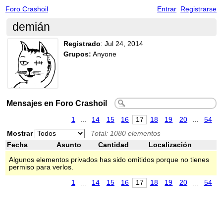
Foro Crashoil
Entrar
Registrarse
demián
Registrado
:
Jul 24, 2014
Grupos:
Anyone
Mensajes en Foro Crashoil
1
...
14
15
16
17
18
19
20
...
54
Mostrar
Total: 1080 elementos
Fecha
Asunto
Cantidad
Localización
Algunos elementos privados has sido omitidos porque no tienes
permiso para verlos.
1
...
14
15
16
17
18
19
20
...
54