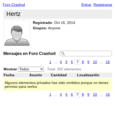
Foro Crashoil
Entrar
Registrarse
Hertz
Registrado
:
Oct 16, 2014
Grupos:
Anyone
Mensajes en Foro Crashoil
1
...
4
5
6
7
8
9
10
...
16
Mostrar
Total: 302 elementos
Fecha
Asunto
Cantidad
Localización
Algunos elementos privados has sido omitidos porque no tienes
permiso para verlos.
1
...
4
5
6
7
8
9
10
...
16