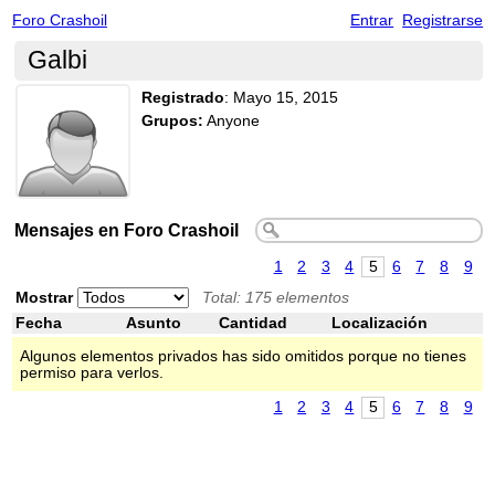
Foro Crashoil
Entrar
Registrarse
Galbi
Registrado
:
Mayo 15, 2015
Grupos:
Anyone
Mensajes en Foro Crashoil
1
2
3
4
5
6
7
8
9
Mostrar
Total: 175 elementos
Fecha
Asunto
Cantidad
Localización
Algunos elementos privados has sido omitidos porque no tienes
permiso para verlos.
1
2
3
4
5
6
7
8
9