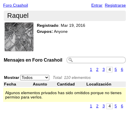
Foro Crashoil
Entrar
Registrarse
Raquel
Registrado
:
Mar 19, 2016
Grupos:
Anyone
Mensajes en Foro Crashoil
1
2
3
4
5
6
Mostrar
Total: 110 elementos
Fecha
Asunto
Cantidad
Localización
Algunos elementos privados has sido omitidos porque no tienes
permiso para verlos.
1
2
3
4
5
6