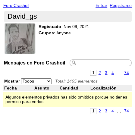
Foro Crashoil
Entrar
Registrarse
David_gs
Registrado
:
Nov 09, 2021
Grupos:
Anyone
Mensajes en Foro Crashoil
1
2
3
4
...
74
Mostrar
Total: 1465 elementos
Fecha
Asunto
Cantidad
Localización
Algunos elementos privados has sido omitidos porque no tienes
permiso para verlos.
1
2
3
4
...
74