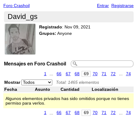
Foro Crashoil
Entrar
Registrarse
David_gs
Registrado
:
Nov 09, 2021
Grupos:
Anyone
Mensajes en Foro Crashoil
1
...
66
67
68
69
70
71
72
...
74
Mostrar
Total: 1465 elementos
Fecha
Asunto
Cantidad
Localización
Algunos elementos privados has sido omitidos porque no tienes
permiso para verlos.
1
...
66
67
68
69
70
71
72
...
74