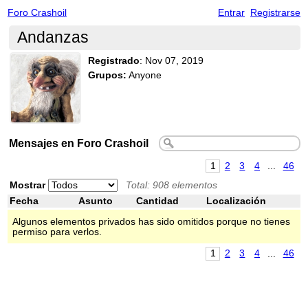
Foro Crashoil
Entrar
Registrarse
Andanzas
Registrado
:
Nov 07, 2019
Grupos:
Anyone
Mensajes en Foro Crashoil
1
2
3
4
...
46
Mostrar
Total: 908 elementos
Fecha
Asunto
Cantidad
Localización
Algunos elementos privados has sido omitidos porque no tienes
permiso para verlos.
1
2
3
4
...
46