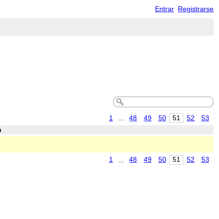
Entrar
Registrarse
1
...
48
49
50
51
52
53
n
1
...
48
49
50
51
52
53