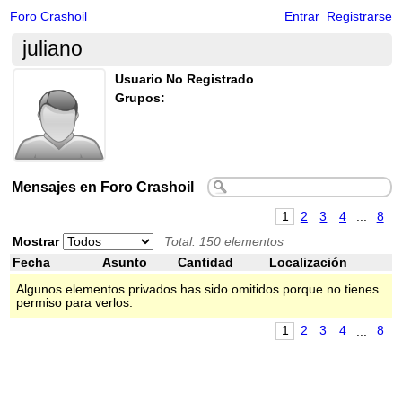
Foro Crashoil
Entrar
Registrarse
juliano
Usuario No Registrado
Grupos:
Mensajes en Foro Crashoil
1
2
3
4
...
8
Mostrar
Total: 150 elementos
Fecha
Asunto
Cantidad
Localización
Algunos elementos privados has sido omitidos porque no tienes
permiso para verlos.
1
2
3
4
...
8