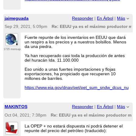
jaimeguada
Responder
|
En Árbol
|
Más
Sep 29, 2021; 5:09pm
Re: EEUU ya es el máximo productor mun
Fuerte repunte de los inventarios en EEUU que dará
un respiro a los precios y a nuestros bolsillos. Menos
da una piedra.
1735 mensajes
Ya han recuperado casi toda la producción de antes
del huracán Ida. 11.100.000
Eso unido a unas fuertes importaciones y flojas
exportaciones, ha propiciado que recuperen 10
millones de barriles.
https://www.eia.gov/dnav/pet/pet_sum_sndw_dcus_nus_
MAKINTOS
Responder
|
En Árbol
|
Más
Oct 04, 2021; 7:38pm
Re: EEUU ya es el máximo productor mund
La OPEP + no estará dispuesta ni podrá detener el
repunte del precio del petróleo (traducido):