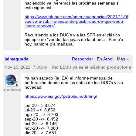
haciéndolo ya. Veremos las próximas semanas si
esto sigue así.
https://www.infobae.com/america/agencias/2021/11/08/pet
vuelve-a-subir-a-pesar-de-posibilidad-de-que-eeuu-
libere-reservas/
Recurriendo a los DUC's y a las SPR es el clásico
ejemplo de "vender las joyas de la abuela". Pan p'a
hoy, hambre p'a mañana.
jaimeguada
Responder
|
En Árbol
|
Más
Nov 15, 2021; 7:36pm
Re: EEUU ya es el máximo productor mun
Ya han sacado (la IEA) el informe mensual de
perforación donde dan los datos de los DUC's y sin
novedad:
1735 mensajes
https://www.eia.gov/petroleum/drilling/
jun-20 --> 8.874
jul-20 --> 8.852
ago-20 --> 8.703
sep-20 --> 8.452
oct-20 --> 8.146
nov-20 --> 7.880
dic-20 --> 7.651