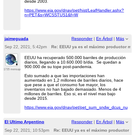
esta época con la
desde 2003.
recuperación post-
pandemia), vamos a
https://www.eia.gov/dnav/pet/hist/LeafHandler.ashx?
seguir así un tiempo.
n=PET&s=WCSSTUS1&f=W
De ahí que la
producción en EEUU se
esté manteniendo
"vendiendo las joyas de
jaimeguada
Responder
|
En Árbol
|
Más
la abuela".
Sep 22, 2021; 5:42pm
Re: EEUU ya es el máximo productor mun
Otra piedra mas en el
camino...
EEUU ha recuperado 500.000 barriles de producción
diarios, llegando a 10.600.000 b/dia. Se quedan a
900.000 de su tope post-pandemia.
1735 mensajes
Esto sumado a que las importaciones han
aumentado en 1,2 millones de barriles diarios, hace
que pese a que el consumo fue mayor, los
inventarios no han bajado demasiado. Menos de 4
millones de barriles. Eso si, es el nivel mas bajo
desde 2015.
https://www.eia.gov/dnav/pet/pet_sum_sndw_dcus_nus_
El Ultimo Argentino
Responder
|
En Árbol
|
Más
Sep 22, 2021; 10:53pm
Re: EEUU ya es el máximo productor mu