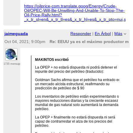
https://oilprice-com.translate.goog/Energy/Crude-
Oil/OPEC-Will-Be-Unwilling-And-Unable-To-Stop-The-
Oil-Price-Rally.html?
_x_tr_sl=en&_x_tr_tl=es&_x_tr_hl=es&_x_tr_pto=nui,sc
jaimeguada
Responder
|
En Árbol
|
Más
Oct 04, 2021; 9:00pm
Re: EEUU ya es el máximo productor mund
MAKINTOS escribió
1735 mensajes
La OPEP + no estará dispuesta ni podrá detener el
repunte del precio del petróleo (traducido):
Goldman Sachs afirma que el petróleo ha entrado en
un mercado alcista estructural, reafirmando su
predicción de petróleo de $ 90
Los inventarios de petróleo están experimentando sus
mayores reducciones diarias y la creciente escasez
mundial de gas natural solo aumentará la demanda de
petróleo.
La OPEP + finalmente no estará dispuesta ni será
capaz de contrarrestar el alza de los precios del
petróleo.