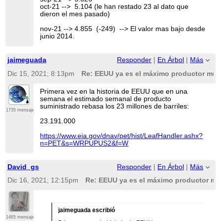
oct-21 --> 5.104 (le han restado 23 al dato que
dieron el mes pasado)
nov-21 --> 4.855 (-249) --> El valor mas bajo desde
junio 2014.
jaimeguada
Responder
|
En Árbol
|
Más
Dic 15, 2021; 8:13pm
Re: EEUU ya es el máximo productor mund
Primera vez en la historia de EEUU que en una
semana el estimado semanal de producto
suministrado rebasa los 23 millones de barriles:
1735 mensajes
23.191.000
https://www.eia.gov/dnav/pet/hist/LeafHandler.ashx?
n=PET&s=WRPUPUS2&f=W
David_gs
Responder
|
En Árbol
|
Más
Dic 16, 2021; 12:15pm
Re: EEUU ya es el máximo productor mun
jaimeguada escribió
1465 mensajes