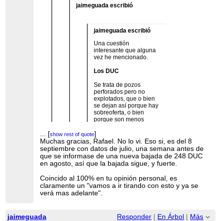
jaimeguada escribió
jaimeguada escribió
Una cuestión
interesante que alguna
vez he mencionado.
Los DUC
Se trata de pozos
perforados pero no
explotados, que o bien
se dejan así porque hay
sobreoferta, o bien
porque son menos
rentables y siempre se
tira primero de los
...
[
]
show rest of quote
mejores pozos.
Muchas gracias, Rafael. No lo vi. Eso si, es del 8
...
[
]
show rest of quote
septiembre con datos de julio, una semana antes de
¿Cuando se recurre a
que se informase de una nueva bajada de 248 DUC
...
[
]
show rest of quote
los DUC's? Cuando el
en agosto, así que la bajada sigue, y fuerte.
precio sube
...
[
]
show rest of quote
Tienes un análisis de la propia eia sobre el tema
generalmente. Como ya
Coincido al 100% en tu opinión personal, es
aquí:
Number of drilled but uncompleted wells
te gastaste XXX en
...
[
]
show rest of quote
claramente un "vamos a ir tirando con esto y ya se
declines
perforarlo, merece la
verá mas adelante".
...
[
]
show rest of quote
pena, aunque sea algo
Actualizo esto:
Resumen:
menos productivo,
"La finalización de más pozos está aumentando la
gastarte otro YYY en
jun-21 --> 6.222
producción de petróleo en la región Pérmica, pero
explotarlo.
jaimeguada
Responder
|
En Árbol
|
Más
jul-21 --> 5.961
las finalizaciones están reduciendo los inventarios