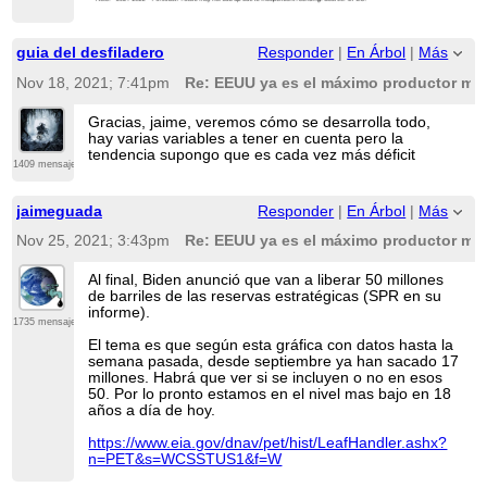
guia del desfiladero
Responder
|
En Árbol
|
Más
Nov 18, 2021; 7:41pm
Re: EEUU ya es el máximo productor mun
Gracias, jaime, veremos cómo se desarrolla todo,
hay varias variables a tener en cuenta pero la
tendencia supongo que es cada vez más déficit
1409 mensajes
jaimeguada
Responder
|
En Árbol
|
Más
Nov 25, 2021; 3:43pm
Re: EEUU ya es el máximo productor mun
Al final, Biden anunció que van a liberar 50 millones
de barriles de las reservas estratégicas (SPR en su
informe).
1735 mensajes
El tema es que según esta gráfica con datos hasta la
semana pasada, desde septiembre ya han sacado 17
millones. Habrá que ver si se incluyen o no en esos
50. Por lo pronto estamos en el nivel mas bajo en 18
años a día de hoy.
https://www.eia.gov/dnav/pet/hist/LeafHandler.ashx?
n=PET&s=WCSSTUS1&f=W