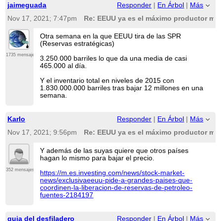
jaimeguada
Responder
|
En Árbol
|
Más
Nov 17, 2021; 7:47pm
Re: EEUU ya es el máximo productor mun
Otra semana en la que EEUU tira de las SPR
(Reservas estratégicas)
1735 mensajes
3.250.000 barriles lo que da una media de casi
465.000 al día.
Y el inventario total en niveles de 2015 con
1.830.000.000 barriles tras bajar 12 millones en una
semana.
Karlo
Responder
|
En Árbol
|
Más
Nov 17, 2021; 9:56pm
Re: EEUU ya es el máximo productor mun
Y además de las suyas quiere que otros países
hagan lo mismo para bajar el precio.
352 mensajes
https://m.es.investing.com/news/stock-market-
news/exclusivaeeuu-pide-a-grandes-paises-que-
coordinen-la-liberacion-de-reservas-de-petroleo-
fuentes-2184197
guia del desfiladero
Responder
|
En Árbol
|
Más