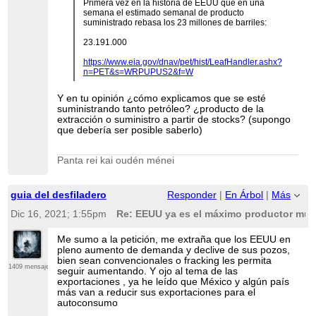
Primera vez en la historia de EEUU que en una
semana el estimado semanal de producto
suministrado rebasa los 23 millones de barriles:
23.191.000
https://www.eia.gov/dnav/pet/hist/LeafHandler.ashx?
n=PET&s=WRPUPUS2&f=W
Y en tu opinión ¿cómo explicamos que se esté
suministrando tanto petróleo? ¿producto de la
extracción o suministro a partir de stocks? (supongo
que debería ser posible saberlo)
Panta rei kai oudén ménei
guia del desfiladero
Responder
|
En Árbol
|
Más
Dic 16, 2021; 1:55pm
Re: EEUU ya es el máximo productor mund
Me sumo a la petición, me extraña que los EEUU en
pleno aumento de demanda y declive de sus pozos,
bien sean convencionales o fracking les permita
1409 mensajes
seguir aumentando. Y ojo al tema de las
exportaciones , ya he leído que México y algún país
más van a reducir sus exportaciones para el
autoconsumo