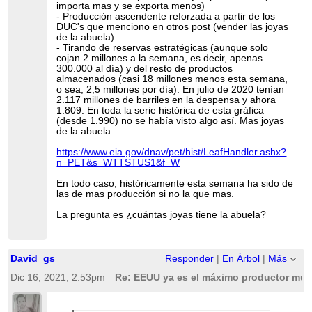
importa mas y se exporta menos)
- Producción ascendente reforzada a partir de los
DUC's que menciono en otros post (vender las joyas
de la abuela)
- Tirando de reservas estratégicas (aunque solo
cojan 2 millones a la semana, es decir, apenas
300.000 al día) y del resto de productos
almacenados (casi 18 millones menos esta semana,
o sea, 2,5 millones por día). En julio de 2020 tenían
2.117 millones de barriles en la despensa y ahora
1.809. En toda la serie histórica de esta gráfica
(desde 1.990) no se había visto algo así. Mas joyas
de la abuela.
https://www.eia.gov/dnav/pet/hist/LeafHandler.ashx?
n=PET&s=WTTSTUS1&f=W
En todo caso, históricamente esta semana ha sido de
las de mas producción si no la que mas.
La pregunta es ¿cuántas joyas tiene la abuela?
David_gs
Responder
|
En Árbol
|
Más
Dic 16, 2021; 2:53pm
Re: EEUU ya es el máximo productor mund