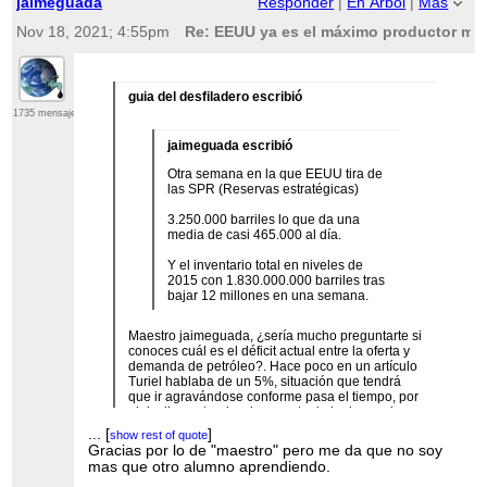
jaimeguada
Responder
|
En Árbol
|
Más
Nov 18, 2021; 4:55pm
Re: EEUU ya es el máximo productor mun
guia del desfiladero escribió
1735 mensajes
jaimeguada escribió
Otra semana en la que EEUU tira de
las SPR (Reservas estratégicas)
3.250.000 barriles lo que da una
media de casi 465.000 al día.
Y el inventario total en niveles de
2015 con 1.830.000.000 barriles tras
bajar 12 millones en una semana.
Maestro jaimeguada, ¿sería mucho preguntarte si
conoces cuál es el déficit actual entre la oferta y
demanda de petróleo?. Hace poco en un artículo
Turiel hablaba de un 5%, situación que tendrá
que ir agravándose conforme pasa el tiempo, por
el declive natural y el aumento de la demanda, a
menos que esta vuelva a bajar con fuerza por la
...
[
]
show rest of quote
pandemia que casualmente o no, vuelve a pegar
Gracias por lo de "maestro" pero me da que no soy
fuerte. Yo no he visto nada más que ese dato de
mas que otro alumno aprendiendo.
Turiel. Gracias