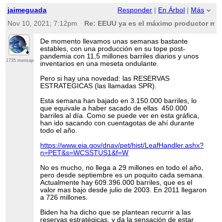
demanda debido al enfoque en las energías
renovables y su papel para matar la demanda de
jaimeguada
Responder
|
En Árbol
|
Más
petróleo de forma permanente. Ahora, para colmo de
males, los precios del carbón también se están
Nov 10, 2021; 7:12pm
Re: EEUU ya es el máximo productor mun
disparando a medida que los servicios públicos
europeos se abastecen para estar preparados para la
De momento llevamos unas semanas bastante
caída de la generación renovable durante el invierno.
estables, con una producción en su tope post-
pandemia con 11,5 millones barriles diarios y unos
https://oilprice-com.translate.goog/Energy/Crude-
1735 mensajes
inventarios en una meseta ondulante.
Oil/OPEC-Will-Be-Unwilling-And-Unable-To-Stop-The-
Oil-Price-Rally.html?
_x_tr_sl=en&_x_tr_tl=es&_x_tr_hl=es&_x_tr_pto=nui,sc
Pero si hay una novedad: las RESERVAS
ESTRATEGICAS (las llamadas SPR).
Esta semana han bajado en 3.150.000 barriles, lo
que equivale a haber sacado de ellas 450.000
barriles al día. Como se puede ver en esta gráfica,
han ido sacando con cuentagotas de ahí durante
todo el año.
https://www.eia.gov/dnav/pet/hist/LeafHandler.ashx?
n=PET&s=WCSSTUS1&f=W
No es mucho, no llega a 29 millones en todo el año,
pero desde septiembre es un poquito cada semana.
Actualmente hay 609.396.000 barriles, que es el
valor mas bajo desde julio de 2003. En 2011 llegaron
a 726 millones.
Biden ha ha dicho que se plantean recurrir a las
reservas estratégicas, y da la sensación de estar