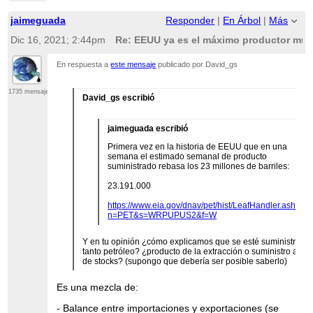
jaimeguada
Responder
|
En Árbol
|
Más
Dic 16, 2021; 2:44pm
Re: EEUU ya es el máximo productor mund
En respuesta a
este mensaje
publicado por David_gs
1735 mensajes
David_gs escribió
jaimeguada escribió
Primera vez en la historia de EEUU que en una
semana el estimado semanal de producto
suministrado rebasa los 23 millones de barriles:
23.191.000
https://www.eia.gov/dnav/pet/hist/LeafHandler.ashx?
n=PET&s=WRPUPUS2&f=W
Y en tu opinión ¿cómo explicamos que se esté suministrand
tanto petróleo? ¿producto de la extracción o suministro a part
de stocks? (supongo que debería ser posible saberlo)
Es una mezcla de:
- Balance entre importaciones y exportaciones (se