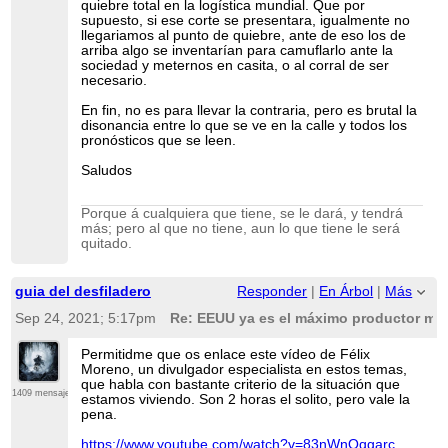
quiebre total en la logística mundial. Que por
supuesto, si ese corte se presentara, igualmente no
llegariamos al punto de quiebre, ante de eso los de
arriba algo se inventarían para camuflarlo ante la
sociedad y meternos en casita, o al corral de ser
necesario.
En fin, no es para llevar la contraria, pero es brutal la
disonancia entre lo que se ve en la calle y todos los
pronósticos que se leen.
Saludos
Porque á cualquiera que tiene, se le dará, y tendrá
más; pero al que no tiene, aun lo que tiene le será
quitado.
guia del desfiladero
Responder
|
En Árbol
|
Más
Sep 24, 2021; 5:17pm
Re: EEUU ya es el máximo productor mun
Permitidme que os enlace este vídeo de Félix
Moreno, un divulgador especialista en estos temas,
que habla con bastante criterio de la situación que
1409 mensajes
estamos viviendo. Son 2 horas el solito, pero vale la
pena.
https://www.youtube.com/watch?v=83nWnQqgarc