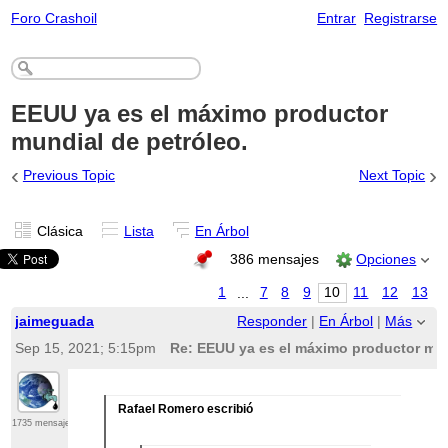
Foro Crashoil
Entrar
Registrarse
EEUU ya es el máximo productor
mundial de petróleo.
‹
›
Previous Topic
Next Topic
Clásica
Lista
En Árbol
386 mensajes
Opciones
1
...
7
8
9
10
11
12
13
jaimeguada
Responder
|
En Árbol
|
Más
Sep 15, 2021; 5:15pm
Re: EEUU ya es el máximo productor mun
Rafael Romero escribió
1735 mensajes