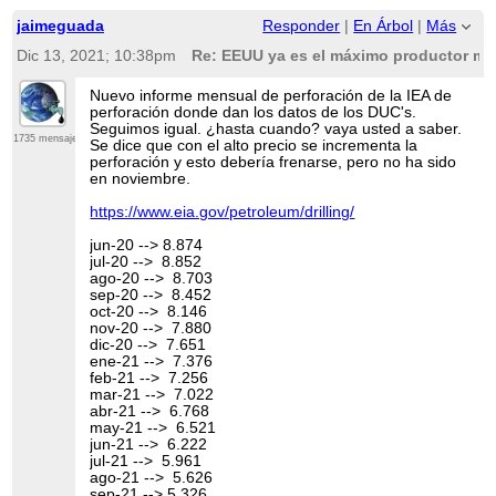
jaimeguada
Responder
|
En Árbol
|
Más
Dic 13, 2021; 10:38pm
Re: EEUU ya es el máximo productor mun
Nuevo informe mensual de perforación de la IEA de
perforación donde dan los datos de los DUC's.
Seguimos igual. ¿hasta cuando? vaya usted a saber.
1735 mensajes
Se dice que con el alto precio se incrementa la
perforación y esto debería frenarse, pero no ha sido
en noviembre.
https://www.eia.gov/petroleum/drilling/
jun-20 --> 8.874
jul-20 --> 8.852
ago-20 --> 8.703
sep-20 --> 8.452
oct-20 --> 8.146
nov-20 --> 7.880
dic-20 --> 7.651
ene-21 --> 7.376
feb-21 --> 7.256
mar-21 --> 7.022
abr-21 --> 6.768
may-21 --> 6.521
jun-21 --> 6.222
jul-21 --> 5.961
ago-21 --> 5.626
sep-21 --> 5.326