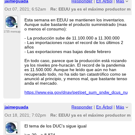
jaimeguada
Responder
|
En Árbol
|
Más
30 millones de barriles en pérdidas totales de
producción estimadas, Ida se ha convertido no solo en
Oct 07, 2021; 6:52am
Re: EEUU ya es el máximo productor mund
uno de los huracanes más devastadores de la historia
reciente, sino en una de las principales razones por las
que los aumentos de producción de la OPEP + desde
Esta semana en EEUU se mantienen los inventarios.
julio de este año no marcarán una diferencia en el
Aunque sube bastante el producto suministrado (mas
suministro mundial.
o menos el consumo):
1735 mensajes
De hecho, la Agencia Internacional de Energía informó
- La producción sube de 11.100.000 a 11.300.000
anteriormente que debido al huracán Ida, el suministro
- Las importaciones rozan el record de los últimos 2
mundial de petróleo en realidad cayó en agosto, a
años
pesar de los incrementos de la OPEP +, en 540.000
bpd. La IEA agregó que esperaba que el crecimiento
- Las exportaciones mas bajas desde febrero
de la producción se reanudara el próximo mes, pero
según Goldman Sachs, esto no será lo suficientemente
En todo caso, parece que la producción está rozando
cerca como para restablecer el equilibrio entre la oferta
ya los niveles pre-huracán. El record de la pandemia
y la demanda.
es 11.500.000. Aunque he leído que aún no han
recuperado todo, no ha sido tan catastrófico como se
Los analistas de materias primas del banco de
anunció al principio, y menos mal, que bastante tenso
inversión esperan ahora que el crudo Brent llegue a los
anda el mercado.
90 dólares a finales de año a medida que la demanda
de petróleo se recupere en medio de la recuperación
https://www.eia.gov/dnav/pet/pet_sum_sndw_dcus_nus_
de los viajes. La recuperación, según los analistas, se
verá impulsada por tasas de infección más bajas
durante la última ola de Covid-19, lo que es una
prueba de que la vacunación funciona y es posible que
jaimeguada
Responder
|
En Árbol
|
Más
se pueda volver a la vida normal una vez más.
Oct 18, 2021; 7:02pm
Re: EEUU ya es el máximo productor mund
Esto no es lo que el consumidor promedio de noticias
obtendría al consultar los informes relacionados con
El tema de los DUC's sigue igual
Covid-19, pero el aumento continuo de la demanda de
petróleo sugiere que esos informes solo muestran una