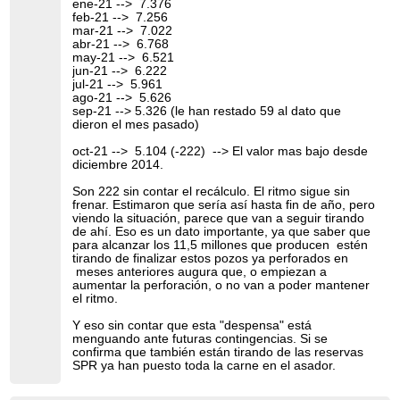
ene-21 --> 7.376
feb-21 --> 7.256
mar-21 --> 7.022
abr-21 --> 6.768
may-21 --> 6.521
jun-21 --> 6.222
jul-21 --> 5.961
ago-21 --> 5.626
sep-21 --> 5.326 (le han restado 59 al dato que
dieron el mes pasado)
oct-21 --> 5.104 (-222) --> El valor mas bajo desde
diciembre 2014.
Son 222 sin contar el recálculo. El ritmo sigue sin
frenar. Estimaron que sería así hasta fin de año, pero
viendo la situación, parece que van a seguir tirando
de ahí. Eso es un dato importante, ya que saber que
para alcanzar los 11,5 millones que producen estén
tirando de finalizar estos pozos ya perforados en
meses anteriores augura que, o empiezan a
aumentar la perforación, o no van a poder mantener
el ritmo.
Y eso sin contar que esta "despensa" está
menguando ante futuras contingencias. Si se
confirma que también están tirando de las reservas
SPR ya han puesto toda la carne en el asador.