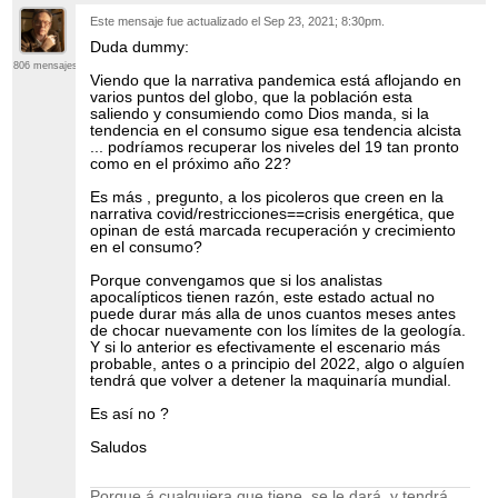
Este mensaje fue actualizado el
Sep 23, 2021; 8:30pm
.
Duda dummy:
806 mensajes
Viendo que la narrativa pandemica está aflojando en
varios puntos del globo, que la población esta
saliendo y consumiendo como Dios manda, si la
tendencia en el consumo sigue esa tendencia alcista
... podríamos recuperar los niveles del 19 tan pronto
como en el próximo año 22?
Es más , pregunto, a los picoleros que creen en la
narrativa covid/restricciones==crisis energética, que
opinan de está marcada recuperación y crecimiento
en el consumo?
Porque convengamos que si los analistas
apocalípticos tienen razón, este estado actual no
puede durar más alla de unos cuantos meses antes
de chocar nuevamente con los límites de la geología.
Y si lo anterior es efectivamente el escenario más
probable, antes o a principio del 2022, algo o alguíen
tendrá que volver a detener la maquinaría mundial.
Es así no ?
Saludos
Porque á cualquiera que tiene, se le dará, y tendrá