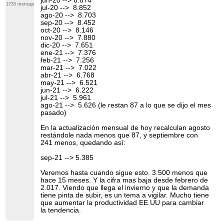
jun-20 --> 8.874
parte del panorama, y ​​la otra parte no es tan pesimista.
1735 mensajes
jul-20 --> 8.852
ago-20 --> 8.703
Finalmente, está el factor alcista adicional para el
sep-20 --> 8.452
petróleo: la crisis del gas que ha paralizado a Europa y
está comenzando a paralizar también a China.
oct-20 --> 8.146
nov-20 --> 7.880
Una combinación de subinversión en la producción
dic-20 --> 7.651
local, un aumento en la demanda a medida que la
ene-21 --> 7.376
actividad económica se recuperó y un duro invierno el
feb-21 --> 7.256
año pasado que dejó las cavernas de almacenamiento
mar-21 --> 7.022
medio vacías se convirtió en una tormenta perfecta
abr-21 --> 6.768
para Europa a principios de este año y elevó los
may-21 --> 6.521
precios del gas por las nubes, lo que provocó que los
jun-21 --> 6.222
servicios públicos para reiniciar las centrales eléctricas
jul-21 --> 5.961
de carbón y petróleo. China, por otro lado, está
ago-21 --> 5.626 (le restan 87 a lo que se dijo el mes
sufriendo los efectos de la escasez de suministro de
pasado)
carbón y las regulaciones de emisiones más estrictas
autoimpuestas que se han sumado a los costos de la
En la actualización mensual de hoy recalculan agosto
energía.
restándole nada menos que 87, y septiembre con
Todo esto generará un déficit persistente para los
241 menos, quedando así:
mercados petroleros, señalaron los analistas de
Goldman. Además, "su escala abrumará tanto la
sep-21 --> 5.385
voluntad como la capacidad de la OPEP + para
aumentar". Una recuperación del esquisto
Veremos hasta cuando sigue esto. 3.500 menos que
estadounidense también será insuficiente para borrar
hace 15 meses. Y la cifra mas baja desde febrero de
el déficit, señalaron los analistas.
2.017. Viendo que llega el invierno y que la demanda
tiene pinta de subir, es un tema a vigilar. Mucho tiene
Básicamente, esto significa que el petróleo se
que aumentar la productividad EE.UU para cambiar
mantendrá más alto durante más tiempo, un escenario
la tendencia.
que hubiera sido improbable en el mejor de los casos
hace unos meses a pesar de la recuperación de la