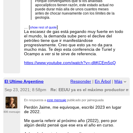
Porque convengamos que si los analistas
apocalípticos tienen razón, este estado actual no
puede durar más alla de unos cuantos meses
antes de chocar nuevamente con los límites de la
geología.
Y si lo anterior es efectivamente el escenario más
probable, antes o a principio del 2023, algo o
...
[
]
show rest of quote
alguíen tendrá que volver a detener la
La escasez de gas está pegando muy fuerte en todo
...
[
]
show rest of quote
maquinaría mundial.
el mundo, la demanda sube pero el declive del
petróleo tiene que ir manifestándose
Es así no ?
progresivamente. Creo que esto ya no da para
mucho más. Te dejo esta conferencia de Turiel y
Saludos
Ocampo a ver si te sirve de referencia.
https://www.youtube.com/watch?v=-dltKCEm5oQ
El Ultimo Argentino
Responder
|
En Árbol
|
Más
Sep 23, 2021; 8:58pm
Re: EEUU ya es el máximo productor mun
En respuesta a
este mensaje
publicado por jaimeguada
Perdón Jaime, me equivoque, escribí 2023 en lugar
de 2022.
806 mensajes
Me quería referir al próximo año (2022), pero por
algún desliz pensé que ese era el año en curso.