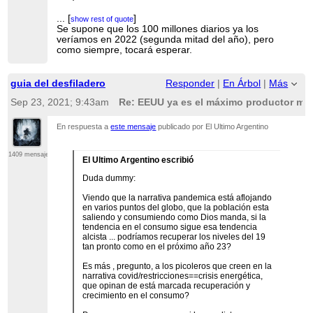
Y si lo anterior es efectivamente el escenario más
probable, antes o a principio del 2023, algo o
...
[
]
show rest of quote
alguíen tendrá que volver a detener la
Se supone que los 100 millones diarios ya los
...
[
]
show rest of quote
maquinaría mundial.
veríamos en 2022 (segunda mitad del año), pero
como siempre, tocará esperar.
Es así no ?
Saludos
guia del desfiladero
Responder
|
En Árbol
|
Más
Sep 23, 2021; 9:43am
Re: EEUU ya es el máximo productor mun
En respuesta a
este mensaje
publicado por El Ultimo Argentino
1409 mensajes
El Ultimo Argentino escribió
Duda dummy:
Viendo que la narrativa pandemica está aflojando
en varios puntos del globo, que la población esta
saliendo y consumiendo como Dios manda, si la
tendencia en el consumo sigue esa tendencia
alcista ... podríamos recuperar los niveles del 19
tan pronto como en el próximo año 23?
Es más , pregunto, a los picoleros que creen en la
narrativa covid/restricciones==crisis energética,
que opinan de está marcada recuperación y
crecimiento en el consumo?