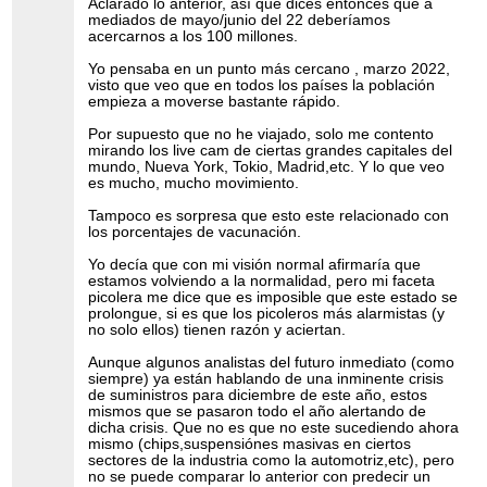
Aclarado lo anterior, así que dices entonces que a
mediados de mayo/junio del 22 deberíamos
acercarnos a los 100 millones.
Yo pensaba en un punto más cercano , marzo 2022,
visto que veo que en todos los países la población
empieza a moverse bastante rápido.
Por supuesto que no he viajado, solo me contento
mirando los live cam de ciertas grandes capitales del
mundo, Nueva York, Tokio, Madrid,etc. Y lo que veo
es mucho, mucho movimiento.
Tampoco es sorpresa que esto este relacionado con
los porcentajes de vacunación.
Yo decía que con mi visión normal afirmaría que
estamos volviendo a la normalidad, pero mi faceta
picolera me dice que es imposible que este estado se
prolongue, si es que los picoleros más alarmistas (y
no solo ellos) tienen razón y aciertan.
Aunque algunos analistas del futuro inmediato (como
siempre) ya están hablando de una inminente crisis
de suministros para diciembre de este año, estos
mismos que se pasaron todo el año alertando de
dicha crisis. Que no es que no este sucediendo ahora
mismo (chips,suspensiónes masivas en ciertos
sectores de la industria como la automotriz,etc), pero
no se puede comparar lo anterior con predecir un