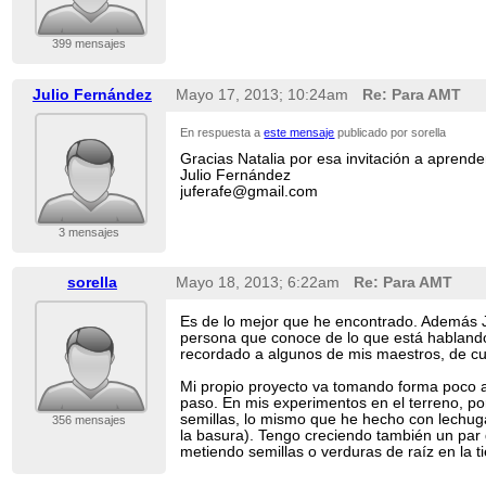
399 mensajes
Julio Fernández
Mayo 17, 2013; 10:24am
Re: Para AMT
En respuesta a
este mensaje
publicado por sorella
Gracias Natalia por esa invitación a aprend
Julio Fernández
juferafe@gmail.com
3 mensajes
sorella
Mayo 18, 2013; 6:22am
Re: Para AMT
Es de lo mejor que he encontrado. Además J
persona que conoce de lo que está hablando
recordado a algunos de mis maestros, de cu
Mi propio proyecto va tomando forma poco a
paso. En mis experimentos en el terreno, po
semillas, lo mismo que he hecho con lechuga
356 mensajes
la basura). Tengo creciendo también un par 
metiendo semillas o verduras de raíz en la ti