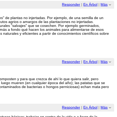
Responder
|
En Árbol
|
Más
jes" de plantas no injertadas. Por ejemplo, de una semilla de un
utos agrios o amargos de las plantaciones no injertadas.
urales "salvajes" que se cosechen. Por ejemplo germinados,
r más a fondo qué hacen los animales para alimentarse de esos
 naturales y eficientes a partir de conocimientos científicos sobre
Responder
|
En Árbol
|
Más
omposten y para que crezca de ahí lo que quiera salir, pero
y luego mueren (en cualquier época del año); las patatas que se
 contaminados de bacterias o hongos perniciosas) echan mata pero
Responder
|
En Árbol
|
Más
turas básicas: trabajar en contra de la vida o a favor de la