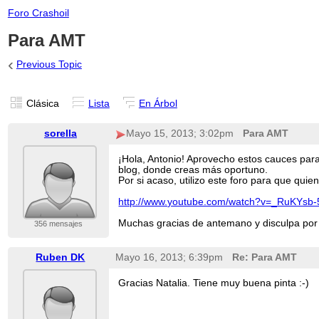
Foro Crashoil
Para AMT
‹
Previous Topic
Clásica
Lista
En Árbol
sorella
Mayo 15, 2013; 3:02pm
Para AMT
¡Hola, Antonio! Aprovecho estos cauces para
blog, donde creas más oportuno.
Por si acaso, utilizo este foro para que qui
http://www.youtube.com/watch?v=_RuKYsb
Muchas gracias de antemano y disculpa por 
356 mensajes
Ruben DK
Mayo 16, 2013; 6:39pm
Re: Para AMT
Gracias Natalia. Tiene muy buena pinta :-)