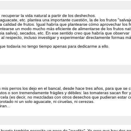
 recuperar la vida natural a partir de los deshechos.
aguacate, etc. plantea una importante cuestión, la de los frutos "salva
 calidad de frutos. Igual habría que plantearse cómo aprovechar los fr
ntearse un modo mucho más eficiente de alimentarse de los frutos nat
pia saliva), secados, etc. En ese sentido creo que habría que observa
 al respecto, incluso investigar y experimentar directamente formas más
ue todavía no tengo tiempo apenas para dedicarme a ello.
 mis perros los dejo en el bancal, desde hace tres años, para que se c
tos o son tremendamente frágiles y débiles: las tomateras sacan flor 
arcela (es decir, no mezcladas con otros desechos que pudieran estar
rotado ni un solo aguacate, ni ciruelas, ni cerezas.
ran...
a huerta también necesita un poco de "ayudita". Yo creo que hay dos pos