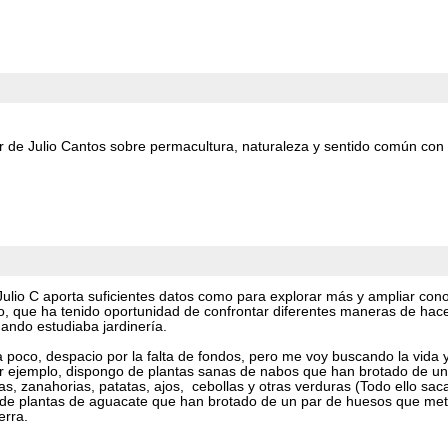
er de Julio Cantos sobre permacultura, naturaleza y sentido común con 
ulio C aporta suficientes datos como para explorar más y ampliar con
, que ha tenido oportunidad de confrontar diferentes maneras de hace
ando estudiaba jardinería.
 poco, despacio por la falta de fondos, pero me voy buscando la vida 
r ejemplo, dispongo de plantas sanas de nabos que han brotado de un 
s, zanahorias, patatas, ajos, cebollas y otras verduras (Todo ello sa
de plantas de aguacate que han brotado de un par de huesos que metí e
erra.