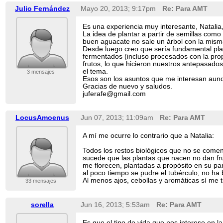
Julio Fernández
Mayo 20, 2013; 9:17pm
Re: Para AMT
Es una experiencia muy interesante, Natalia,
La idea de plantar a partir de semillas como 
buen aguacate no sale un árbol con la misma
Desde luego creo que sería fundamental pla
fermentados (incluso procesados con la pro
frutos, lo que hicieron nuestros antepasados
el tema.
3 mensajes
Esos son los asuntos que me interesan aunq
Gracias de nuevo y saludos.
juferafe@gmail.com
LocusAmoenus
Jun 07, 2013; 11:09am
Re: Para AMT
A mí me ocurre lo contrario que a Natalia:
Todos los restos biológicos que no se comen
sucede que las plantas que nacen no dan fru
me florecen, plantadas a propósito en su p
al poco tiempo se pudre el tubérculo; no ha b
Al menos ajos, cebollas y aromáticas sí me ti
33 mensajes
sorella
Jun 16, 2013; 5:53am
Re: Para AMT
Es que el tipo de vida que nos interese en l