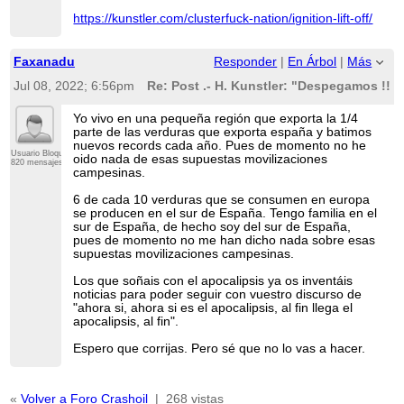
https://kunstler.com/clusterfuck-nation/ignition-lift-off/
Faxanadu
Responder
|
En Árbol
|
Más
Jul 08, 2022; 6:56pm
Re: Post .- H. Kunstler: "Despegamos !!! 
Yo vivo en una pequeña región que exporta la 1/4
parte de las verduras que exporta españa y batimos
nuevos records cada año. Pues de momento no he
Usuario Bloqueado
oido nada de esas supuestas movilizaciones
820 mensajes
campesinas.
6 de cada 10 verduras que se consumen en europa
se producen en el sur de España. Tengo familia en el
sur de España, de hecho soy del sur de España,
pues de momento no me han dicho nada sobre esas
supuestas movilizaciones campesinas.
Los que soñais con el apocalipsis ya os inventáis
noticias para poder seguir con vuestro discurso de
"ahora si, ahora si es el apocalipsis, al fin llega el
apocalipsis, al fin".
Espero que corrijas. Pero sé que no lo vas a hacer.
«
Volver a Foro Crashoil
|
268 vistas