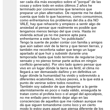
ser cada día más esceptico sobre el "porqué" de las
cosas y sobre todo en estos últimos 2 años he
terminado por convencerme que tenemos que
preparar un plan alternativo. De repente me he dado
cuenta que todo lo que hacemos, como consumimos,
como enfrentamos los problemas del día a día NO
VALE, hay que rehacerlo y empiezo a sentir algo de
ansiedad al pensar que realmente es posible que
tengamos menos tiempo del que creía. Hasta mi
vivienda actual ya no me parece apta para
enfrentarme a este futuro "no publicitado".
Tengo la suerte de poder contar con familia y amigos
que aún saben vivir de la tierra y que tienen tierras, y
también me reconforta saber que tengo un lugar
apartado al que huir y subsistir durante una
temporada hasta que todo termine de regularse (soy
sensato y no pienso tomar parte activa en ningún
conflicto generado). Por otro lado quiero pensar que
vivo en un lugar dónde la tierra es fértil, el clima no
llegará a ser demasiado dañino y en definitiva un
lugar dónde la humanidad ha vivido y sobrevivido a
diferentes ecatombes, incluso peores, a la que está a
punto de venirse sobre todos nosotros.
También soy sabedor de que despertar a la gente
alarmistamente es poco o nada válido, enseguida te
tratan como el profeta loco o el angel del apocalipsis,
no me enfado pero intento dejar algo en las
consciencias de aquellos que me rodean aunque me
dá que siguen tomandome como loco y en cierto
modo lo estoy pues aquel que piensa diferente de los