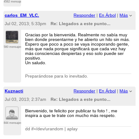
4562 mensajes
carlos_EM_VLC.
Responder
|
En Árbol
|
Más
Jul 02, 2013; 5:33pm
Re: Llegados a este punto...
Gracias por la bienvenida. Realmente no sabía muy
bien donde presentarme y he abierto un hilo sin más.
Espero que poco a poco se vaya incoporando gente,
580 mensajes
más que nada porque significará que cada vez hay
más consciencias despiertas y eso solo puede ser
positivo.
Un saludo.
Preparándose para lo inevitado.
Kuznacti
Responder
|
En Árbol
|
Más
Jul 03, 2013; 2:37am
Re: Llegados a este punto...
Bienvenido, te felicito por publicar tu foto ! , me
inspira a que te trate con mucho más respeto.
844 mensajes
dd if=/dev/urandom | aplay