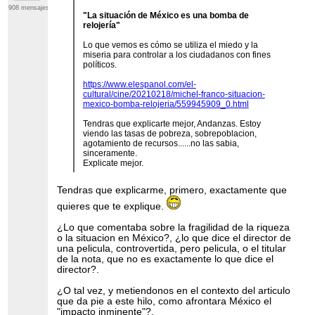
908 mensajes
"La situación de México es una bomba de
relojería"
Lo que vemos es cómo se utiliza el miedo y la
miseria para controlar a los ciudadanos con fines
políticos.
https://www.elespanol.com/el-
cultural/cine/20210218/michel-franco-situacion-
mexico-bomba-relojeria/559945909_0.html
Tendras que explicarte mejor, Andanzas. Estoy
viendo las tasas de pobreza, sobrepoblacion,
agotamiento de recursos......no las sabia,
sinceramente.
Explicate mejor.
Tendras que explicarme, primero, exactamente que
quieres que te explique.
¿Lo que comentaba sobre la fragilidad de la riqueza
o la situacion en México?, ¿lo que dice el director de
una pelicula, controvertida, pero pelicula, o el titular
de la nota, que no es exactamente lo que dice el
director?.
¿O tal vez, y metiendonos en el contexto del articulo
que da pie a este hilo, como afrontara México el
"impacto inminente"?.