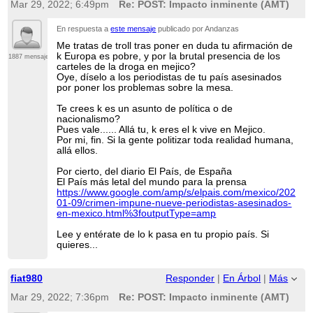
Mar 29, 2022; 6:49pm
Re: POST: Impacto inminente (AMT)
En respuesta a
este mensaje
publicado por Andanzas
Me tratas de troll tras poner en duda tu afirmación de
k Europa es pobre, y por la brutal presencia de los
1887 mensajes
carteles de la droga en mejico?
Oye, díselo a los periodistas de tu país asesinados
por poner los problemas sobre la mesa.
Te crees k es un asunto de política o de
nacionalismo?
Pues vale...... Allá tu, k eres el k vive en Mejico.
Por mi, fin. Si la gente politizar toda realidad humana,
allá ellos.
Por cierto, del diario El País, de España
El País más letal del mundo para la prensa
https://www.google.com/amp/s/elpais.com/mexico/2022-
01-09/crimen-impune-nueve-periodistas-asesinados-
en-mexico.html%3foutputType=amp
Lee y entérate de lo k pasa en tu propio país. Si
quieres...
fiat980
Responder
|
En Árbol
|
Más
Mar 29, 2022; 7:36pm
Re: POST: Impacto inminente (AMT)