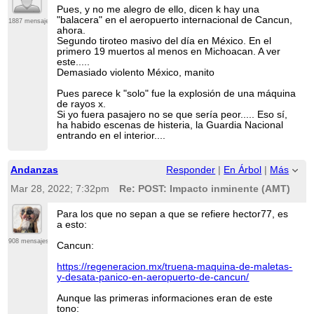
Pues, y no me alegro de ello, dicen k hay una
"balacera" en el aeropuerto internacional de Cancun,
1887 mensajes
ahora.
Segundo tiroteo masivo del día en México. En el
primero 19 muertos al menos en Michoacan. A ver
este.....
Demasiado violento México, manito
Pues parece k "solo" fue la explosión de una máquina
de rayos x.
Si yo fuera pasajero no se que sería peor..... Eso sí,
ha habido escenas de histeria, la Guardia Nacional
entrando en el interior....
Andanzas
Responder
|
En Árbol
|
Más
Mar 28, 2022; 7:32pm
Re: POST: Impacto inminente (AMT)
Para los que no sepan a que se refiere hector77, es
a esto:
908 mensajes
Cancun:
https://regeneracion.mx/truena-maquina-de-maletas-
y-desata-panico-en-aeropuerto-de-cancun/
Aunque las primeras informaciones eran de este
tono: