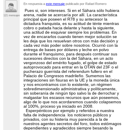
En respuesta a
este mensaje
publicado por Rafael Romero
Pues si, son intereses. Si en el Sáhara sólo hubiera
arena, nadie se acercaría por allí. La característica
121 mensajes
principal que poseen el R78 y su antecesor la
dictadura franquista, es su actitud de ténte mientras
cobro o patada hacia delante y hasta la siguiente,
una actitud de esquivar siempre los problemas. En
vez de encararlos cuando tienen mejor solución se
les deja que los resuelvan otros con más decisión y
cada vez más poder sobre nosotros. Ocurrió con la
entrega de bases por dólares y leche en polvo
durante el franquismo, para después continuar sus
sucesores directos con la del Sáhara, en un acto
vergonzoso del emérito fugado, el golpe de estado
autoprovocado para entrar en la OTAN del 23F o el
pucherazo guerrista del referendum fullero en el
Palacio de Congresos madrileño. Sumemos las
integraciones sin fisuras en la UE y la moneda única
y nos encontramos con lo existente, un régimen
sobredimensionado administrativa y políticamente,
sin soberanía de ningún tipo salvo la de derrochar y
malgastar los escasos recursos que aún poseemos,
algo de lo que nos acordaremos cuando colapsemos
al 100%, proceso ya iniciado en 2008.
Esperpénticos por ejemplo y referidos a nuestra
falta de independencia los noticieros públicos y
privados, con su histeria muy parecida a la de
nuestros agentes secretos del foro, todos estómagos
dependientes y agradecidos siempre besando la