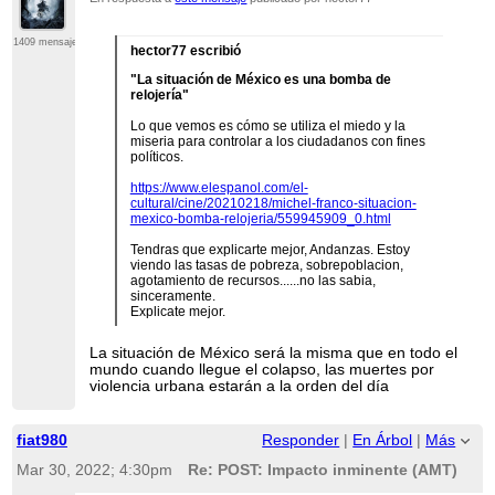
1409 mensajes
hector77 escribió
"La situación de México es una bomba de
relojería"
Lo que vemos es cómo se utiliza el miedo y la
miseria para controlar a los ciudadanos con fines
políticos.
https://www.elespanol.com/el-
cultural/cine/20210218/michel-franco-situacion-
mexico-bomba-relojeria/559945909_0.html
Tendras que explicarte mejor, Andanzas. Estoy
viendo las tasas de pobreza, sobrepoblacion,
agotamiento de recursos......no las sabia,
sinceramente.
Explicate mejor.
La situación de México será la misma que en todo el
mundo cuando llegue el colapso, las muertes por
violencia urbana estarán a la orden del día
fiat980
Responder
|
En Árbol
|
Más
Mar 30, 2022; 4:30pm
Re: POST: Impacto inminente (AMT)