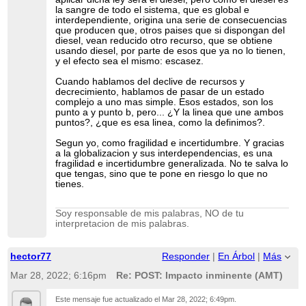
la sangre de todo el sistema, que es global e
interdependiente, origina una serie de consecuencias
que producen que, otros paises que si dispongan del
diesel, vean reducido otro recurso, que se obtiene
usando diesel, por parte de esos que ya no lo tienen,
y el efecto sea el mismo: escasez.
Cuando hablamos del declive de recursos y
decrecimiento, hablamos de pasar de un estado
complejo a uno mas simple. Esos estados, son los
punto a y punto b, pero... ¿Y la linea que une ambos
puntos?, ¿que es esa linea, como la definimos?.
Segun yo, como fragilidad e incertidumbre. Y gracias
a la globalizacion y sus interdependencias, es una
fragilidad e incertidumbre generalizada. No te salva lo
que tengas, sino que te pone en riesgo lo que no
tienes.
Soy responsable de mis palabras, NO de tu
interpretacion de mis palabras.
hector77
Responder
|
En Árbol
|
Más
Mar 28, 2022; 6:16pm
Re: POST: Impacto inminente (AMT)
Este mensaje fue actualizado el
Mar 28, 2022; 6:49pm
.