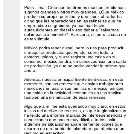
Pues... mal. Creo que tendremos muchos problemas,
algunos grandes y otros muy grandes. ¿Que México
produce su propio petroleo, y que lopez obrador ha
dicho que las reparaciones en las refinerias que ha
emprendido su gobierno ya nos han hecho
autosuficientes en diesel y eso deberia "salvarnos"
del impacto inminente?. Pareceria, si, pero la cosa no
es tan simple...
México podra tener diesel, pero lo usa para producir
o maquilar productos que vende, sobre todo, a
estados unidos, y si usa registra una caida en su
consumo, méxico tendra, en consecuencia, una caida
de producción, ya que no podra vender lo mismo que
ahora.
Ademas, nuestra principal fuente de divisas, en este
momento, son las remesas que envian trabajadores
mexicanos en usa, a sus familias en méxico, asi que
una caida en la actividad economica en usa implica
tambien una disminucion de esas remesas.
Algo que a mi me esta quedando muy claro, en estos
inicios del declive de recursos, es que la globalizacion
ha tejido una enorme maraña de interdependencias y
conecciones que hacen muy dificil, a todos, salir
indemne de situaciones aparentemente locales que
ocurren en otro punto del planeta o que afectan a un
recurso en especifico.