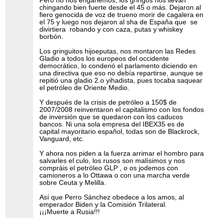
Pero no nos engañemos, los gringos nos llevan
chingando bien fuerte desde el 45 o más. Dejaron al
fiero genocida de voz de trueno morir de cagalera en
el 75 y luego nos dejaron al sha de España que se
divirtiera robando y con caza, putas y whiskey
borbón.
Los gringuitos hijoeputas, nos montaron las Redes
Gladio a todos los europeos del occidente
democrático, lo condenó el parlamento diciendo en
una directiva que eso no debía repartirse, aunque se
repitió una gladio 2.o yihadista, pues tocaba saquear
el petróleo de Oriente Medio.
Y después de la crisis de petróleo a 150$ de
2007/2008 reinventaron el capitalismo con los fondos
de inversión que se quedaron con los caducos
bancos. Ni una sola empresa del IBEX35 es de
capital mayoritario español, todas son de Blackrock,
Vanguard, etc.
Y ahora nos piden a la fuerza arrimar el hombro para
salvarles el culo, los rusos son malísimos y nos
compráis el petróleo GLP , o os jodemos con
camioneros a lo Ottawa o con una marcha verde
sobre Ceuta y Melilla.
Así que Perro Sánchez obedece a los amos, al
emperador Biden y la Comisión Trilateral.
¡¡¡Muerte a Rusia!!!