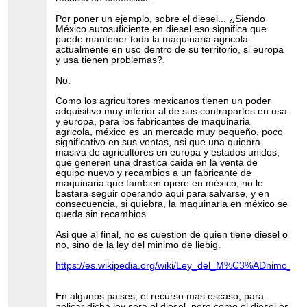
Por poner un ejemplo, sobre el diesel... ¿Siendo
México autosuficiente en diesel eso significa que
puede mantener toda la maquinaria agricola
actualmente en uso dentro de su territorio, si europa
y usa tienen problemas?.
No.
Como los agricultores mexicanos tienen un poder
adquisitivo muy inferior al de sus contrapartes en usa
y europa, para los fabricantes de maquinaria
agricola, méxico es un mercado muy pequeño, poco
significativo en sus ventas, asi que una quiebra
masiva de agricultores en europa y estados unidos,
que generen una drastica caida en la venta de
equipo nuevo y recambios a un fabricante de
maquinaria que tambien opere en méxico, no le
bastara seguir operando aqui para salvarse, y en
consecuencia, si quiebra, la maquinaria en méxico se
queda sin recambios.
Asi que al final, no es cuestion de quien tiene diesel o
no, sino de la ley del minimo de liebig.
https://es.wikipedia.org/wiki/Ley_del_M%C3%ADnimo_de_
En algunos paises, el recurso mas escaso, para
aplicar dicha ley sera el diesel, pero como el diesel es