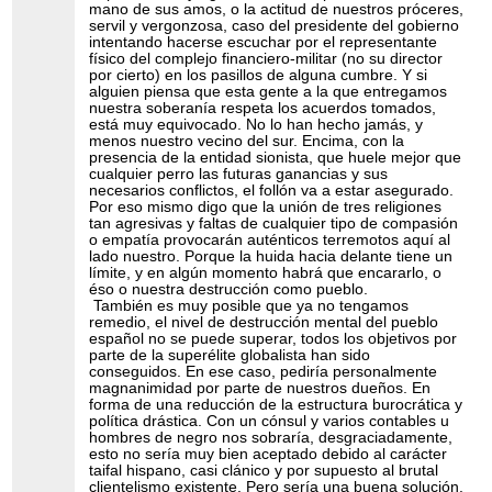
mano de sus amos, o la actitud de nuestros próceres,
servil y vergonzosa, caso del presidente del gobierno
intentando hacerse escuchar por el representante
físico del complejo financiero-militar (no su director
por cierto) en los pasillos de alguna cumbre. Y si
alguien piensa que esta gente a la que entregamos
nuestra soberanía respeta los acuerdos tomados,
está muy equivocado. No lo han hecho jamás, y
menos nuestro vecino del sur. Encima, con la
presencia de la entidad sionista, que huele mejor que
cualquier perro las futuras ganancias y sus
necesarios conflictos, el follón va a estar asegurado.
Por eso mismo digo que la unión de tres religiones
tan agresivas y faltas de cualquier tipo de compasión
o empatía provocarán auténticos terremotos aquí al
lado nuestro. Porque la huida hacia delante tiene un
límite, y en algún momento habrá que encararlo, o
éso o nuestra destrucción como pueblo.
También es muy posible que ya no tengamos
remedio, el nivel de destrucción mental del pueblo
español no se puede superar, todos los objetivos por
parte de la superélite globalista han sido
conseguidos. En ese caso, pediría personalmente
magnanimidad por parte de nuestros dueños. En
forma de una reducción de la estructura burocrática y
política drástica. Con un cónsul y varios contables u
hombres de negro nos sobraría, desgraciadamente,
esto no sería muy bien aceptado debido al carácter
taifal hispano, casi clánico y por supuesto al brutal
clientelismo existente. Pero sería una buena solución.