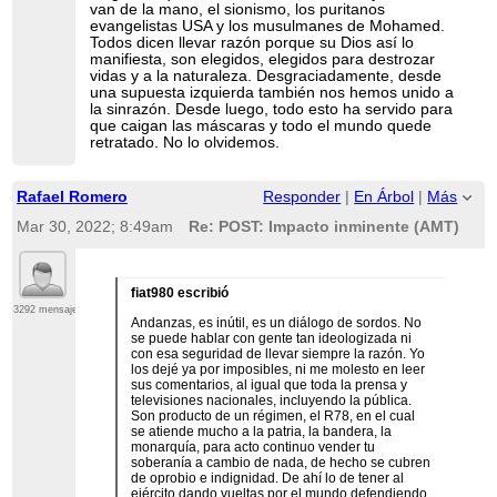
van de la mano, el sionismo, los puritanos
evangelistas USA y los musulmanes de Mohamed.
Todos dicen llevar razón porque su Dios así lo
manifiesta, son elegidos, elegidos para destrozar
vidas y a la naturaleza. Desgraciadamente, desde
una supuesta izquierda también nos hemos unido a
la sinrazón. Desde luego, todo esto ha servido para
que caigan las máscaras y todo el mundo quede
retratado. No lo olvidemos.
Rafael Romero
Responder
|
En Árbol
|
Más
Mar 30, 2022; 8:49am
Re: POST: Impacto inminente (AMT)
fiat980 escribió
3292 mensajes
Andanzas, es inútil, es un diálogo de sordos. No
se puede hablar con gente tan ideologizada ni
con esa seguridad de llevar siempre la razón. Yo
los dejé ya por imposibles, ni me molesto en leer
sus comentarios, al igual que toda la prensa y
televisiones nacionales, incluyendo la pública.
Son producto de un régimen, el R78, en el cual
se atiende mucho a la patria, la bandera, la
monarquía, para acto continuo vender tu
soberanía a cambio de nada, de hecho se cubren
de oprobio e indignidad. De ahí lo de tener al
ejército dando vueltas por el mundo defendiendo