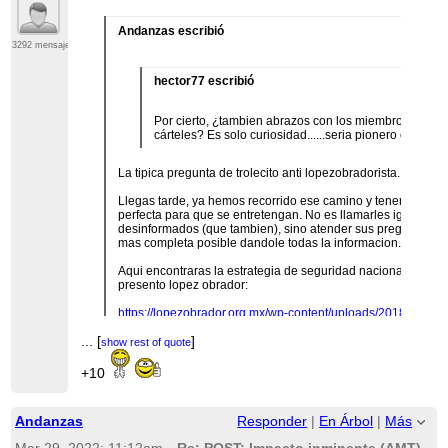
Andanzas escribió
3292 mensajes
hector77 escribió
Por cierto, ¿tambien abrazos con los miembros de los
cárteles? Es solo curiosidad......seria pionero o casi.
La tipica pregunta de trolecito anti lopezobradorista.
Llegas tarde, ya hemos recorrido ese camino y tenemos la f
perfecta para que se entretengan. No es llamarles ignorantes
desinformados (que tambien), sino atender sus preguntas d
mas completa posible dandole todas la informacion.
Aqui encontraras la estrategia de seguridad nacional, tal co
presento lopez obrador:
https://lopezobrador.org.mx/wp-content/uploads/2018/11/P
Y-SEGURIDAD_ANEXO.pdf
...
[
]
show rest of quote
...
[
]
show rest of quote
Aqui encontraras la estrategia, resumida, del documento que
+10
presento ante el senado de la republica:
https://comisiones.senado.gob.mx/seguridad_publica/docs/
Andanzas
Responder
|
En Árbol
|
Más