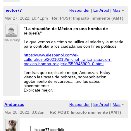
hector77
Responder
|
En Árbol
|
Más
Mar 27, 2022; 10:41pm
Re: POST: Impacto inminente (AMT)
"La situación de México es una bomba de
relojería"
1887 mensajes
Lo que vemos es cómo se utiliza el miedo y la miseria
para controlar a los ciudadanos con fines políticos.
https://www.elespanol.com/el-
cultural/cine/20210218/michel-franco-situacion-
mexico-bomba-relojeria/559945909_0.html
Tendras que explicarte mejor, Andanzas. Estoy
viendo las tasas de pobreza, sobrepoblacion,
agotamiento de recursos......no las sabia,
sinceramente.
Explicate mejor.
Andanzas
Responder
|
En Árbol
|
Más
Mar 28, 2022; 3:02am
Re: POST: Impacto inminente (AMT)
hector77 escribió