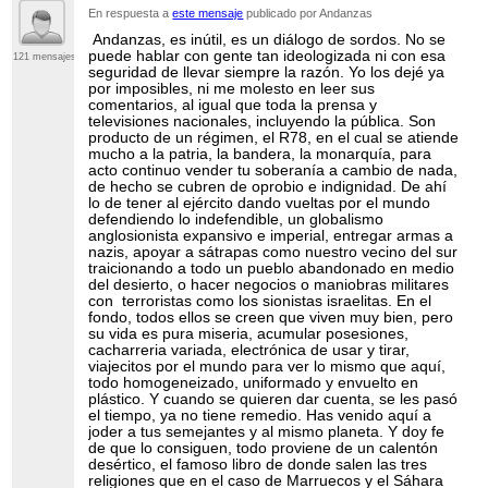
En respuesta a
este mensaje
publicado por Andanzas
Andanzas, es inútil, es un diálogo de sordos. No se
puede hablar con gente tan ideologizada ni con esa
121 mensajes
seguridad de llevar siempre la razón. Yo los dejé ya
por imposibles, ni me molesto en leer sus
comentarios, al igual que toda la prensa y
televisiones nacionales, incluyendo la pública. Son
producto de un régimen, el R78, en el cual se atiende
mucho a la patria, la bandera, la monarquía, para
acto continuo vender tu soberanía a cambio de nada,
de hecho se cubren de oprobio e indignidad. De ahí
lo de tener al ejército dando vueltas por el mundo
defendiendo lo indefendible, un globalismo
anglosionista expansivo e imperial, entregar armas a
nazis, apoyar a sátrapas como nuestro vecino del sur
traicionando a todo un pueblo abandonado en medio
del desierto, o hacer negocios o maniobras militares
con terroristas como los sionistas israelitas. En el
fondo, todos ellos se creen que viven muy bien, pero
su vida es pura miseria, acumular posesiones,
cacharreria variada, electrónica de usar y tirar,
viajecitos por el mundo para ver lo mismo que aquí,
todo homogeneizado, uniformado y envuelto en
plástico. Y cuando se quieren dar cuenta, se les pasó
el tiempo, ya no tiene remedio. Has venido aquí a
joder a tus semejantes y al mismo planeta. Y doy fe
de que lo consiguen, todo proviene de un calentón
desértico, el famoso libro de donde salen las tres
religiones que en el caso de Marruecos y el Sáhara