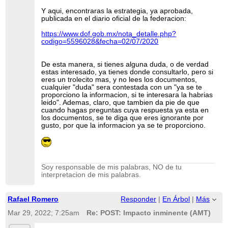
Y aqui, encontraras la estrategia, ya aprobada,
publicada en el diario oficial de la federacion:
https://www.dof.gob.mx/nota_detalle.php?
codigo=5596028&fecha=02/07/2020
De esta manera, si tienes alguna duda, o de verdad
estas interesado, ya tienes donde consultarlo, pero si
eres un trolecito mas, y no lees los documentos,
cualquier "duda" sera contestada con un "ya se te
proporciono la informacion, si te interesara la habrias
leido". Ademas, claro, que tambien da pie de que
cuando hagas preguntas cuya respuesta ya esta en
los documentos, se te diga que eres ignorante por
gusto, por que la informacion ya se te proporciono.
Soy responsable de mis palabras, NO de tu
interpretacion de mis palabras.
Rafael Romero
Responder
|
En Árbol
|
Más
Mar 29, 2022; 7:25am
Re: POST: Impacto inminente (AMT)