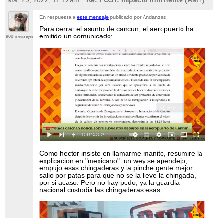
Mar 29, 2022; 11:12am
Re: POST: Impacto inminente (AMT)
Y aqui, encontraras la estrategia, ya aprobada, publicada en 
oficial de la federacion:
En respuesta a
este mensaje
publicado por Andanzas
https://www.dof.gob.mx/nota_detalle.php?
Para cerrar el asunto de cancun, el aeropuerto ha
codigo=5596028&fecha=02/07/2020
emitido un comunicado:
908 mensajes
De esta manera, si tienes alguna duda, o de verdad estas in
tienes donde consultarlo, pero si eres un trolecito mas, y no 
documentos, cualquier "duda" sera contestada con un "ya se
proporciono la informacion, si te interesara la habrias leido"
claro, que tambien da pie de que cuando hagas preguntas c
respuesta ya esta en los documentos, se te diga que eres ig
gusto, por que la informacion ya se te proporciono.
Como hector insiste en llamarme manito, resumire la
explicacion en "mexicano": un wey se apendejo,
empujo esas chingaderas y la pinche gente mejor
salio por patas para que no se la lleve la chingada,
por si acaso. Pero no hay pedo, ya la guardia
nacional custodia las chingaderas esas.