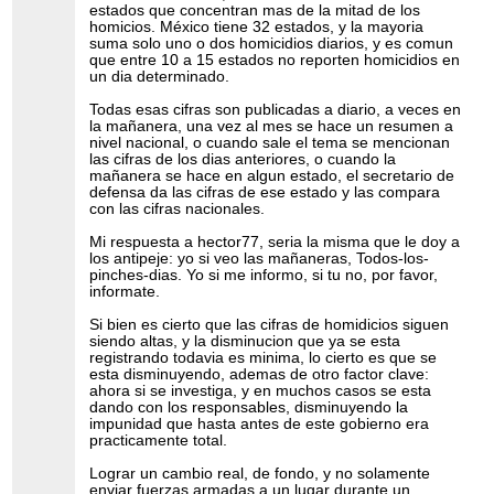
estados que concentran mas de la mitad de los
homicios. México tiene 32 estados, y la mayoria
suma solo uno o dos homicidios diarios, y es comun
que entre 10 a 15 estados no reporten homicidios en
un dia determinado.
Todas esas cifras son publicadas a diario, a veces en
la mañanera, una vez al mes se hace un resumen a
nivel nacional, o cuando sale el tema se mencionan
las cifras de los dias anteriores, o cuando la
mañanera se hace en algun estado, el secretario de
defensa da las cifras de ese estado y las compara
con las cifras nacionales.
Mi respuesta a hector77, seria la misma que le doy a
los antipeje: yo si veo las mañaneras, Todos-los-
pinches-dias. Yo si me informo, si tu no, por favor,
informate.
Si bien es cierto que las cifras de homidicios siguen
siendo altas, y la disminucion que ya se esta
registrando todavia es minima, lo cierto es que se
esta disminuyendo, ademas de otro factor clave:
ahora si se investiga, y en muchos casos se esta
dando con los responsables, disminuyendo la
impunidad que hasta antes de este gobierno era
practicamente total.
Lograr un cambio real, de fondo, y no solamente
enviar fuerzas armadas a un lugar durante un