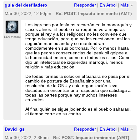
guia del desfiladero
Responder
|
En Árbol
|
Más
Mar 30, 2022; 12:50pm
Re: POST: Impacto inminente (AMT)
Los ingresos por fosfatos recaerán en la monarquía y
clases afines. El pueblo marroquí no verá mejoras
porque al rey y a los religiosos no les conviene que
1409 mensajes
tenga educación, para que no les cuestionen, así les
seguirán manipulando y se mantendrán
cómodamente en sus poltronas. Por lo menos hasta
que las peores consecuencias del peak oil golpee a
la humanidad entera, como en todos los sitios. Como
dijo un intelectual de izquierdas marroquí, menos
religión y más educación.
De todas formas la solución al Sáhara no pasa por el
cambio de postura de España sino por una
resolución de la ONU y esta organización lleva
décadas sin encontrar una respuesta que satisfaga a
todas las partes porque hay muchos intereses
cruzados.
Al final quién se sigue jodiendo es el pueblo saharaui,
el tiempo corre en su contra
David_gs
Responder
|
En Árbol
|
Más
Mar 30, 2022; 2:35pm
Re: POST: Impacto inminente (AMT)