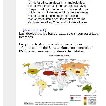
lo indefendible, un globalismo anglosionista
expansivo e imperial, entregar armas a nazis,
apoyar a sátrapas como nuestro vecino del sur
traicionando a todo un pueblo abandonado en
medio del desierto, o hacer negocios o
maniobras militares con terroristas como los
sionistas israelitas. En el fondo, todos ellos se
creen que viven muy bien, pero su vida es pura
miseria, acumular posesiones, cacharreria
...
[
]
show rest of quote
variada, electrónica de usar y tirar, viajecitos por
Las ideologías, las banderas,... solo sirven para tapar
el mundo para ver lo mismo que aquí, todo
intereses.
homogeneizado, uniformado y envuelto en
plástico. Y cuando se quieren dar cuenta, se les
Lo que no te dirá nadie a las claras és que:
pasó el tiempo, ya no tiene remedio. Has venido
- Con el control del Sahara Marruecos controla el
aquí a joder a tus semejantes y al mismo planeta.
85% de las reservas mundiales de fosfatos.
Y doy fe de que lo consiguen, todo proviene de
un calentón desértico, el famoso libro de donde
salen las tres religiones que en el caso de
Marruecos y el Sáhara van de la mano, el
sionismo, los puritanos evangelistas USA y los
musulmanes de Mohamed. Todos dicen llevar
razón porque su Dios así lo manifiesta, son
elegidos, elegidos para destrozar vidas y a la
naturaleza. Desgraciadamente, desde una
supuesta izquierda también nos hemos unido a la
sinrazón. Desde luego, todo esto ha servido para
que caigan las máscaras y todo el mundo quede
retratado. No lo olvidemos.