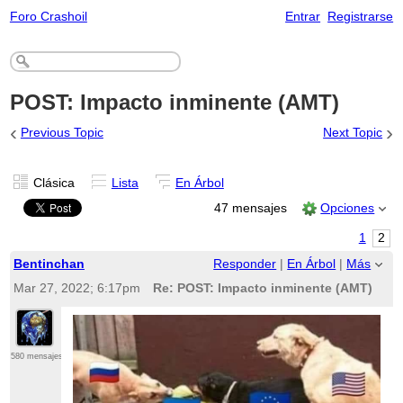
Foro Crashoil
Entrar
Registrarse
POST: Impacto inminente (AMT)
‹
›
Previous Topic
Next Topic
Clásica
Lista
En Árbol
47 mensajes
Opciones
1
2
Bentinchan
Responder
|
En Árbol
|
Más
Mar 27, 2022; 6:17pm
Re: POST: Impacto inminente (AMT)
580 mensajes