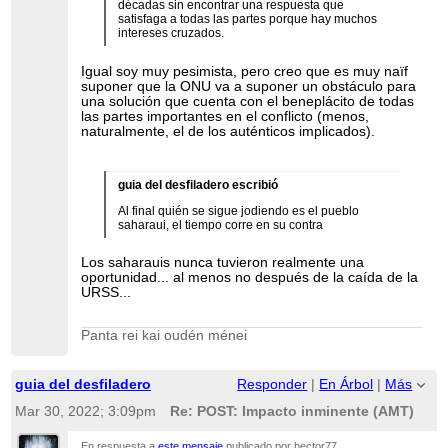
décadas sin encontrar una respuesta que
satisfaga a todas las partes porque hay muchos
intereses cruzados.
Igual soy muy pesimista, pero creo que es muy naïf
suponer que la ONU va a suponer un obstáculo para
una solución que cuenta con el beneplácito de todas
las partes importantes en el conflicto (menos,
naturalmente, el de los auténticos implicados).
guia del desfiladero escribió
Al final quién se sigue jodiendo es el pueblo
saharaui, el tiempo corre en su contra
Los saharauis nunca tuvieron realmente una
oportunidad... al menos no después de la caída de la
URSS...
Panta rei kai oudén ménei
guia del desfiladero
Responder
|
En Árbol
|
Más
Mar 30, 2022; 3:09pm
Re: POST: Impacto inminente (AMT)
En respuesta a
este mensaje
publicado por hector77