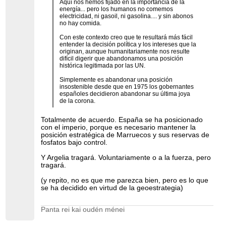
Aquí nos hemos fijado en la importancia de la
energía... pero los humanos no comemos
electricidad, ni gasoil, ni gasolina.... y sin abonos
no hay comida.
Con este contexto creo que te resultará más fácil
entender la decisión política y los intereses que la
originan, aunque humanitariamente nos resulte
difícil digerir que abandonamos una posición
histórica legitimada por las UN.
Simplemente es abandonar una posición
insostenible desde que en 1975 los gobernantes
españoles decidieron abandonar su última joya
de la corona.
Totalmente de acuerdo. España se ha posicionado
con el imperio, porque es necesario mantener la
posición estratégica de Marruecos y sus reservas de
fosfatos bajo control.
Y Argelia tragará. Voluntariamente o a la fuerza, pero
tragará.
(y repito, no es que me parezca bien, pero es lo que
se ha decidido en virtud de la geoestrategia)
Panta rei kai oudén ménei