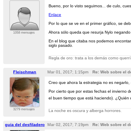
Bueno, por lo visto seguimos... de culo, cu
Enlace
Por lo que se ve en el primer gráfico, se d
Ahora sólo queda que resurja Nylo negando e
1058 mensajes
En el blog que citaba nos podemos encontar 
siglo pasado.
Regla de oro: trata a los demás como querría
Fleischman
Mar 01, 2017; 1:15pm
Re: Web sobre el de
Creo que ahora la estrategia no es negarlo,
Por cierto que por estas fechas el invierno
el buen tiempo que está haciendo). ¿Quién di
3279 mensajes
La noche es oscura y alberga horrores.
guia del desfiladero
Mar 02, 2017; 7:19pm
Re: Web sobre el de