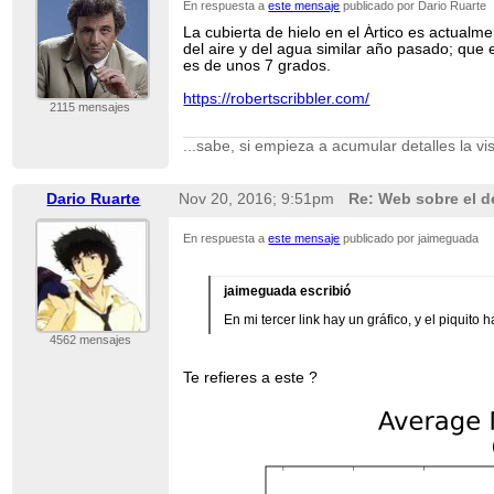
En respuesta a
este mensaje
publicado por Dario Ruarte
La cubierta de hielo en el Ártico es actua
del aire y del agua similar año pasado; qu
es de unos 7 grados.
https://robertscribbler.com/
2115 mensajes
...sabe, si empieza a acumular detalles la vi
Dario Ruarte
Nov 20, 2016; 9:51pm
Re: Web sobre el de
En respuesta a
este mensaje
publicado por jaimeguada
jaimeguada escribió
En mi tercer link hay un gráfico, y el piquito
4562 mensajes
Te refieres a este ?