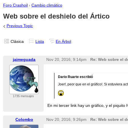
Foro Crashoil
›
Cambio climático
Web sobre el deshielo del Ártico
‹
Previous Topic
Clásica
Lista
En Árbol
jaimeguada
Nov 20, 2016; 9:14pm
Re: Web sobre el de
Dario Ruarte escribió
Joer!, peor que en el gráfico!. Si estuviera 
1735 mensajes
En mi tercer link hay un gráfico, y el piquit
Colombo
Nov 20, 2016; 9:26pm
Re: Web sobre el de