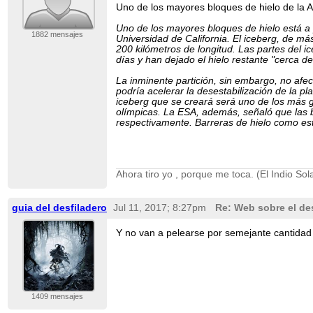
Uno de los mayores bloques de hielo de la 
Uno de los mayores bloques de hielo está a 
1882 mensajes
Universidad de California. El iceberg, de má
200 kilómetros de longitud. Las partes del
días y han dejado el hielo restante "cerca 
La inminente partición, sin embargo, no afec
podría acelerar la desestabilización de la 
iceberg que se creará será uno de los más g
olímpicas. La ESA, además, señaló que las 
respectivamente. Barreras de hielo como es
Ahora tiro yo , porque me toca. (El Indio Sola
guia del desfiladero
Jul 11, 2017; 8:27pm
Re: Web sobre el des
Y no van a pelearse por semejante cantida
1409 mensajes