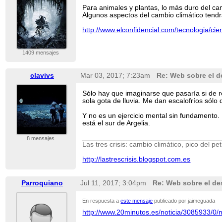
Para animales y plantas, lo más duro del camb
Algunos aspectos del cambio climático tendr
http://www.elconfidencial.com/tecnologia/ci
1409 mensajes
clavivs
Mar 03, 2017; 7:23am
Re: Web sobre el de
Sólo hay que imaginarse que pasaría si de r
sola gota de lluvia. Me dan escalofríos sólo 
Y no es un ejercicio mental sin fundamento. 
está el sur de Argelia.
8 mensajes
Las tres crisis: cambio climático, pico del pe
http://lastrescrisis.blogspot.com.es
Parroquiano
Jul 11, 2017; 3:04pm
Re: Web sobre el des
En respuesta a
este mensaje
publicado por jaimeguada
http://www.20minutos.es/noticia/3085933/0/