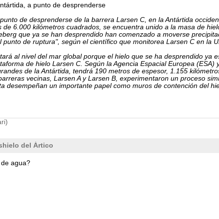
Antártida, a punto de desprenderse
punto de desprenderse de la barrera Larsen C, en la Antártida occident
s de 6.000 kilómetros cuadrados, se encuentra unido a la masa de hielo 
 iceberg que ya se han desprendido han comenzado a moverse precipita
del punto de ruptura", según el científico que monitorea Larsen C en l
tará al nivel del mar global porque el hielo que se ha desprendido ya 
plataforma de hielo Larsen C. Según la Agencia Espacial Europea (ESA) 
randes de la Antártida, tendrá 190 metros de espesor, 1.155 kilómetros
barreras vecinas, Larsen A y Larsen B, experimentaron un proceso sim
ta desempeñan un importante papel como muros de contención del hiel
ri)
hielo del Ártico
d de agua?