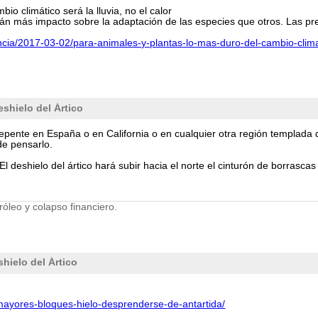
io climático será la lluvia, no el calor
án más impacto sobre la adaptación de las especies que otros. Las pre
encia/2017-03-02/para-animales-y-plantas-lo-mas-duro-del-cambio-clima
shielo del Ártico
epente en España o en California o en cualquier otra región templada d
de pensarlo.
El deshielo del ártico hará subir hacia el norte el cinturón de borrasc
tróleo y colapso financiero.
hielo del Ártico
mayores-bloques-hielo-desprenderse-de-antartida/