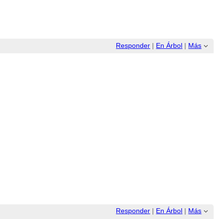
Responder
|
En Árbol
|
Más
Responder
|
En Árbol
|
Más