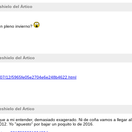
hielo del Ártico
n pleno invierno?
eshielo del Ártico
17/07/12/5965fe05e2704e6e248b4622.html
shielo del Ártico
nque a mi entender, demasiado exagerado. Ni de coña vamos a llegar al
012. Yo "apuesto" por bajar un poquito lo de 2016.