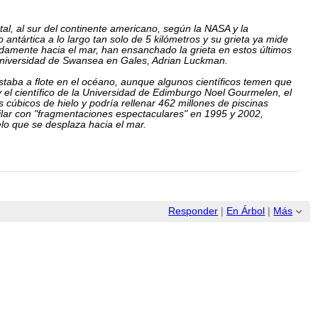
al, al sur del continente americano, según la NASA y la
antártica a lo largo tan solo de 5 kilómetros y su grieta ya mide
damente hacia el mar, han ensanchado la grieta en estos últimos
a Universidad de Swansea en Gales, Adrian Luckman.
estaba a flote en el océano, aunque algunos científicos temen que
y el científico de la Universidad de Edimburgo Noel Gourmelen, el
 cúbicos de hielo y podría rellenar 462 millones de piscinas
ilar con "fragmentaciones espectaculares" en 1995 y 2002,
o que se desplaza hacia el mar.
Responder
|
En Árbol
|
Más