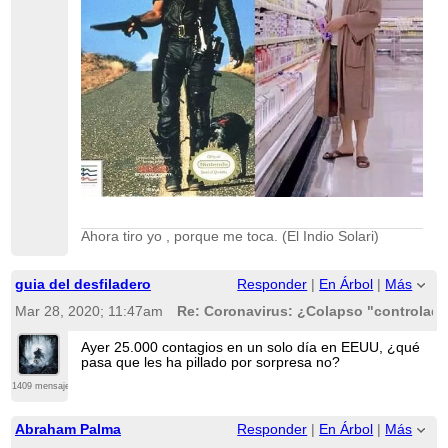
Ahora tiro yo , porque me toca. (El Indio Solari)
guia del desfiladero
Responder
|
En Árbol
|
Más
Mar 28, 2020; 11:47am
Re: Coronavirus: ¿Colapso "controlado
Ayer 25.000 contagios en un solo día en EEUU, ¿qué
pasa que les ha pillado por sorpresa no?
1409 mensajes
Abraham Palma
Responder
|
En Árbol
|
Más