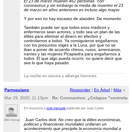
El 23 de marzo mueren 462 personas "con"
coronavirus y sin embargo la media de muertes el 23
de marzo en años anteriores es incluso algo mayor.
Y por eso no hay escasez de ataúdes. De momento.
También puede ser que todos esos médicos y
enfermeros sean actores, y todo sea un plan de las
élites para eliminar el dinero en efectivo y
controlarnos a todos. Ya consiguieron engañarnos
con los presuntos viajes a la Luna, por qué no se
iban a poner de acuerdo chinos, rusos, americanos,
iraníes y las mujeres Picapiedra para engañarnos a
todos. El que algo pueda ocurrir, no quiere decir que
sea lo que haya pasado.
La noche es oscura y alberga horrores.
Parroquiano
Responder
|
En Árbol
|
Más
Mar 29, 2020; 11:13pm
Re: Coronavirus: ¿Colapso "controlado
En respuesta a
este mensaje
publicado por Juan Carlos
Juan Carlos dixit:
No creo que la élites económicas,
1882 mensajes
politicas y financieras mundiales urdieran un
acontecimiento que precipite la economía mundial a