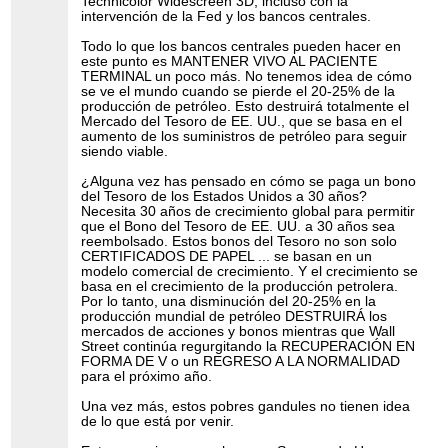
Technicolor Widescreen 3D, incluso con la
intervención de la Fed y los bancos centrales.
Todo lo que los bancos centrales pueden hacer en
este punto es MANTENER VIVO AL PACIENTE
TERMINAL un poco más. No tenemos idea de cómo
se ve el mundo cuando se pierde el 20-25% de la
producción de petróleo. Esto destruirá totalmente el
Mercado del Tesoro de EE. UU., que se basa en el
aumento de los suministros de petróleo para seguir
siendo viable.
¿Alguna vez has pensado en cómo se paga un bono
del Tesoro de los Estados Unidos a 30 años?
Necesita 30 años de crecimiento global para permitir
que el Bono del Tesoro de EE. UU. a 30 años sea
reembolsado. Estos bonos del Tesoro no son solo
CERTIFICADOS DE PAPEL ... se basan en un
modelo comercial de crecimiento. Y el crecimiento se
basa en el crecimiento de la producción petrolera.
Por lo tanto, una disminución del 20-25% en la
producción mundial de petróleo DESTRUIRÁ los
mercados de acciones y bonos mientras que Wall
Street continúa regurgitando la RECUPERACIÓN EN
FORMA DE V o un REGRESO A LA NORMALIDAD
para el próximo año.
Una vez más, estos pobres gandules no tienen idea
de lo que está por venir.