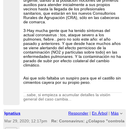
urgente, dando a la población nociones de primeros
auxilios para atender inicialmente a sus propios
vecinos hasta la llegada de los profesionales
sanitarios, que estarán en los nuevos Consultorios
Rurales de Agrupación (CRA), sólo en las cabeceras
de comarca.
3-Hay mucha gente que ha tenido síntomas del
actual coronavirus : tos, ataque severo a los
pulmones, fiebre...pero no solo este año: el año
pasado y anteriores. Y que desde hace muchos años
se viene alertando del efecto pernicioso de la
contaminación (NO2 y partículas sobre todo) en las
enfermedades pulmonares. Y la contaminación no ha
parado de subir por efecto colateral del cambio
climático.
Asi que solo faltaba un suspiro para que el castillo sin
cimientos cayera por su propio peso.
...sabe, si empieza a acumular detalles la visión
general del caso cambia...
Ignatius
Responder
|
En Árbol
|
Más
Mar 29, 2020; 12:17pm
Re: Coronavirus: ¿Colapso "controlado