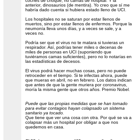
coches de choque, no camas de hospital. Y la
anterior, dinosaurios (de mentira). Yo creo que sí me
habría dado cuenta si hubiera estado lleno de UCI.
Los hospitales no se saturan por estar llenos de
muertos, sino por estar llenos de enfermos. Porque la
neumonía lleva unos días, y a veces se sale, y a
veces no.
Podría ser que el virus no te matara si tuvieras un
respirador. Así, podrías tener miles o decenas de
miles de personas en UCI (suponiendo que
tuviéramos camas suficientes), pero no lo notarías en
las estadísticas de decesos.
El virus podrá hacer muchas cosas, pero no puede
retroceder en el tiempo. Si te infectas ahora, puede
que mueras en abril, no en febrero. Los datos indican
que antes de que la gente muriera por coronavirus,
moría la misma gente que otros años. Premio Nobel.
Puede que las propias medidas que se han tomado
para evitar contagios hayan colapsado un sistema
sanitario ya tocado.
Que tiene que ver una cosa con otra. Por qué se va a
colapsar más un hospital por obligar a que nos
quedemos en casa.