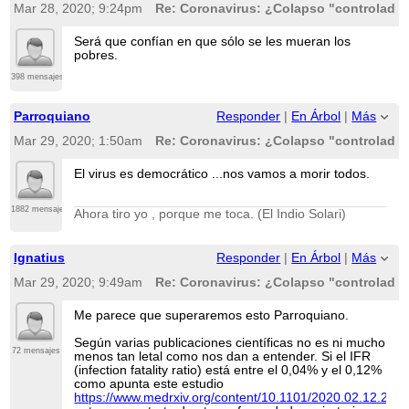
Mar 28, 2020; 9:24pm
Re: Coronavirus: ¿Colapso "controlado"
Será que confían en que sólo se les mueran los
pobres.
398 mensajes
Parroquiano
Responder
|
En Árbol
|
Más
Mar 29, 2020; 1:50am
Re: Coronavirus: ¿Colapso "controlado"
El virus es democrático ...nos vamos a morir todos.
1882 mensajes
Ahora tiro yo , porque me toca. (El Indio Solari)
Ignatius
Responder
|
En Árbol
|
Más
Mar 29, 2020; 9:49am
Re: Coronavirus: ¿Colapso "controlado"
Me parece que superaremos esto Parroquiano.
Según varias publicaciones científicas no es ni mucho
72 mensajes
menos tan letal como nos dan a entender. Si el IFR
(infection fatality ratio) está entre el 0,04% y el 0,12%
como apunta este estudio
https://www.medrxiv.org/content/10.1101/2020.02.12.2002