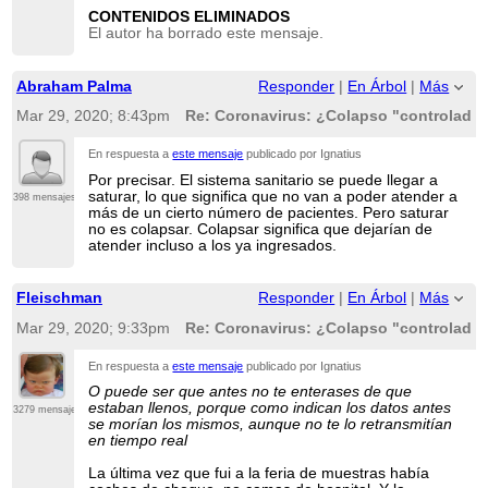
CONTENIDOS ELIMINADOS
El autor ha borrado este mensaje.
Abraham Palma
Responder
|
En Árbol
|
Más
Mar 29, 2020; 8:43pm
Re: Coronavirus: ¿Colapso "controlado"
En respuesta a
este mensaje
publicado por Ignatius
Por precisar. El sistema sanitario se puede llegar a
saturar, lo que significa que no van a poder atender a
398 mensajes
más de un cierto número de pacientes. Pero saturar
no es colapsar. Colapsar significa que dejarían de
atender incluso a los ya ingresados.
Fleischman
Responder
|
En Árbol
|
Más
Mar 29, 2020; 9:33pm
Re: Coronavirus: ¿Colapso "controlado"
En respuesta a
este mensaje
publicado por Ignatius
O puede ser que antes no te enterases de que
estaban llenos, porque como indican los datos antes
3279 mensajes
se morían los mismos, aunque no te lo retransmitían
en tiempo real
La última vez que fui a la feria de muestras había