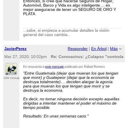
Entonces, si cree que hacerse Seguros de Hogar,
Automóvil, Barco y Vida es algo inteligente ... es
mejor asegurarse de tener un SEGURO DE ORO Y
PLATA
...sabe, si empieza a acumular detalles la visión
general del caso cambia...
JavierPerez
Responder
|
En Árbol
|
Más
Mar 27, 2020; 10:02pm
Re: Coronavirus: ¿Colapso "controlado
En respuesta a
este mensaje
publicado por Rafael Romero
"Entre Guatemala (dejar que mueran los que tengan
que morir) y Guatepeor (dejar que la economía se
1264 mensajes
destruya totalmente).... deciden alargar la agonía
para que mueran los que tengan que morir y se
destruya la economía.
Es decir, no tomar ninguna decisión excepto aquellas
dirigidas a intentar mantener el poder el máximo de
tiempo posible.
Resultado: En unas semanas caos."