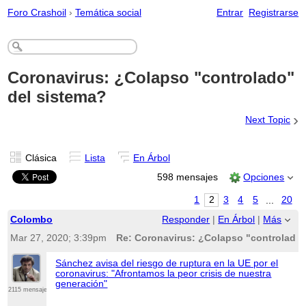
Foro Crashoil
›
Temática social
Entrar
Registrarse
Coronavirus: ¿Colapso "controlado"
del sistema?
›
Next Topic
Clásica
Lista
En Árbol
598 mensajes
Opciones
1
2
3
4
5
...
20
Colombo
Responder
|
En Árbol
|
Más
Mar 27, 2020; 3:39pm
Re: Coronavirus: ¿Colapso "controlado"
Sánchez avisa del riesgo de ruptura en la UE por el
coronavirus: "Afrontamos la peor crisis de nuestra
generación"
2115 mensajes