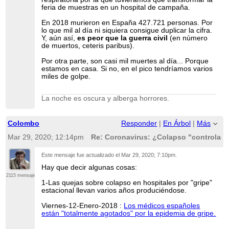
feria de muestras en un hospital de campaña.
En 2018 murieron en España 427.721 personas. Por
lo que mil al día ni siquiera consigue duplicar la cifra.
Y, aún así,
es peor que la guerra civil
(en número
de muertos, ceteris paribus).
Por otra parte, son casi mil muertes al día... Porque
estamos en casa. Si no, en el pico tendríamos varios
miles de golpe.
La noche es oscura y alberga horrores.
Colombo
Responder
|
En Árbol
|
Más
Mar 29, 2020; 12:14pm
Re: Coronavirus: ¿Colapso "controlado
Este mensaje fue actualizado el
Mar 29, 2020; 7:10pm
.
Hay que decir algunas cosas:
2115 mensajes
1-Las quejas sobre colapso en hospitales por "gripe"
estacional llevan varios años produciéndose.
Viernes-12-Enero-2018 :
Los médicos españoles
están "totalmente agotados" por la epidemia de gripe.