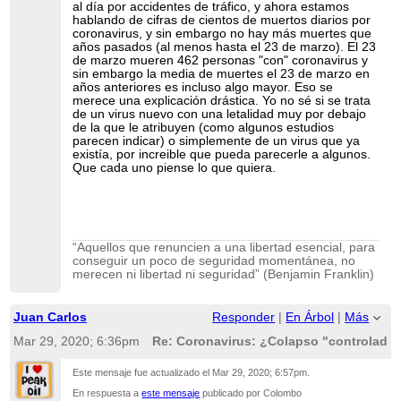
al día por accidentes de tráfico, y ahora estamos
hablando de cifras de cientos de muertos diarios por
coronavirus, y sin embargo no hay más muertes que
años pasados (al menos hasta el 23 de marzo). El 23
de marzo mueren 462 personas "con" coronavirus y
sin embargo la media de muertes el 23 de marzo en
años anteriores es incluso algo mayor. Eso se
merece una explicación drástica. Yo no sé si se trata
de un virus nuevo con una letalidad muy por debajo
de la que le atribuyen (como algunos estudios
parecen indicar) o simplemente de un virus que ya
existía, por increible que pueda parecerle a algunos.
Que cada uno piense lo que quiera.
“Aquellos que renuncien a una libertad esencial, para
conseguir un poco de seguridad momentánea, no
merecen ni libertad ni seguridad” (Benjamin Franklin)
Juan Carlos
Responder
|
En Árbol
|
Más
Mar 29, 2020; 6:36pm
Re: Coronavirus: ¿Colapso "controlado"
Este mensaje fue actualizado el
Mar 29, 2020; 6:57pm
.
En respuesta a
este mensaje
publicado por Colombo