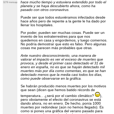
hace mucho tiempo y estuviera extendido por todo el
3279 mensajes
planeta y se haya descubierto ahora, como ha
pasado con otros coronavirus.
Puede ser que todos estuviéramos infectados desde
hace años pero de repente a la gente le ha dado por
llenar los hospitales.
Por poder, pueden ser muchas cosas. Puede ser un
invento de los extraterrestres para que nos
quedemos en casa y engordemos, y luego comernos.
No podría demostrar que esto es falso. Pero algunas
cosas me parecen más probables que otras.
Ante nuestro desconocimiento, una manera de
valorar el impacto es ver el exceso de muertes que
provoca, y desde el primer caso detectado el 31 de
enero en españa, no es que se hayán detectado mil
muertes más por día como comentas, es que se han
detectado menos que la media casi todos los días,
como puede observarse en la gráfica.
Se habrán producido menos muertes por los motivos
que sean (dicen que hemos batido récords de
temperatura... ¿será por el cambio climático?
),
pero obviamente el efecto del coronavirus se está
dando ahora, no en enero. De hecho, ponía 1000
muertes por redondear (aún no hemos llegado). Es
como si pones una gráfica del verano pasado para