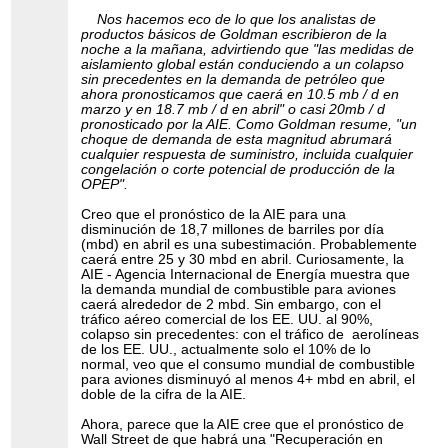
Nos hacemos eco de lo que los analistas de
productos básicos de Goldman escribieron de la
noche a la mañana, advirtiendo que "las medidas de
aislamiento global están conduciendo a un colapso
sin precedentes en la demanda de petróleo que
ahora pronosticamos que caerá en 10.5 mb / d en
marzo y en 18.7 mb / d en abril" o casi 20mb / d
pronosticado por la AIE. Como Goldman resume, "un
choque de demanda de esta magnitud abrumará
cualquier respuesta de suministro, incluida cualquier
congelación o corte potencial de producción de la
OPEP".
Creo que el pronóstico de la AIE para una
disminución de 18,7 millones de barriles por día
(mbd) en abril es una subestimación. Probablemente
caerá entre 25 y 30 mbd en abril. Curiosamente, la
AIE - Agencia Internacional de Energía muestra que
la demanda mundial de combustible para aviones
caerá alrededor de 2 mbd. Sin embargo, con el
tráfico aéreo comercial de los EE. UU. al 90%,
colapso sin precedentes: con el tráfico de aerolíneas
de los EE. UU., actualmente solo el 10% de lo
normal, veo que el consumo mundial de combustible
para aviones disminuyó al menos 4+ mbd en abril, el
doble de la cifra de la AIE.
Ahora, parece que la AIE cree que el pronóstico de
Wall Street de que habrá una "Recuperación en