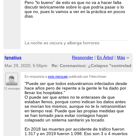
Pero "lo bueno" de esto es que no va a hacer falta
discutir teóricamente sobre lo que podría pasar o lo
que no, pues lo vamos a ver en la práctica en pocos
días.
La noche es oscura y alberga horrores.
Ignatius
Responder
|
En Árbol
|
Más
Mar 29, 2020; 5:56pm
Re: Coronavirus: ¿Colapso "controlado"
En respuesta a
este mensaje
publicado por Fleischman
"Puede ser que todos estuviéramos infectados desde
hace años pero de repente a la gente le ha dado por
72 mensajes
llenar los hospitales."
O puede ser que antes no te enterases de que
estaban llenos, porque como indican los datos antes
se morían los mismos, aunque no te lo retransmitían
en tiempo real. Puede que las propias medidas que
se han tomado para evitar contagios hayan
colapsado un sistema sanitario ya tocado.
En 2018 las muertes por accidente de tráfico fueron
1.317 y en 2019 fueron 1.098. Eso son 3 o 4 muertos