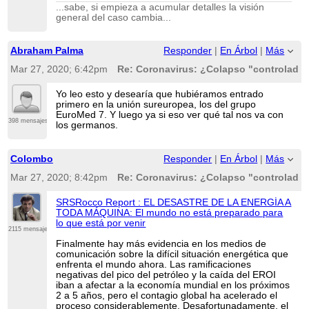
...sabe, si empieza a acumular detalles la visión
general del caso cambia...
Abraham Palma
Responder
|
En Árbol
|
Más
Mar 27, 2020; 6:42pm
Re: Coronavirus: ¿Colapso "controlado"
Yo leo esto y desearía que hubiéramos entrado
primero en la unión sureuropea, los del grupo
EuroMed 7. Y luego ya si eso ver qué tal nos va con
398 mensajes
los germanos.
Colombo
Responder
|
En Árbol
|
Más
Mar 27, 2020; 8:42pm
Re: Coronavirus: ¿Colapso "controlado"
SRSRocco Report : EL DESASTRE DE LA ENERGÍA A
TODA MÁQUINA: El mundo no está preparado para
lo que está por venir
2115 mensajes
Finalmente hay más evidencia en los medios de
comunicación sobre la difícil situación energética que
enfrenta el mundo ahora. Las ramificaciones
negativas del pico del petróleo y la caída del EROI
iban a afectar a la economía mundial en los próximos
2 a 5 años, pero el contagio global ha acelerado el
proceso considerablemente. Desafortunadamente, el