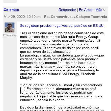
Colombo
Responder
|
En Árbol
|
Más
Mar 29, 2020; 10:10am
Re: Coronavirus: ¿Colapso "controlado
Se registran precios negativos del petróleo en EE.UU.
Tras el desplome del crudo desde comienzos de este
2115 mensajes
mes, la casa de comercio Mercuria Energy Group
empezó a vender el crudo marca Wyoming Asphalt
Sour por un precio negativo, pagando a los
compradores 19 centavos de dólar por cada barril
que se lleven de sus almacenes.
La paradójica situación se debe a que el crudo —que
es denso y se utiliza principalmente para producir
betunes de pavimentación— es más barato que
marcas más livianas y, además, se encuentra en
depósitos poco accesibles, explica a Bloomberg la
analista de la consultora ESAI Energy, Elisabeth
Murphy.
"Son crudos sin [acceso al] litoral y sin compradores.
[…] En áreas donde el
almacenamiento
se está
llenando rápidamente, los precios podrían ser
negativos. Es probable que los cierres sucedan para
entonces", señala la experta.
Debido a la disminución de la actividad económica