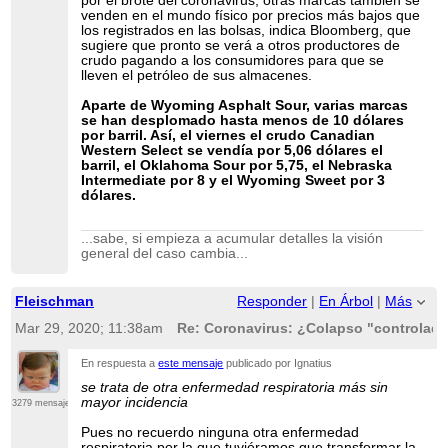
por el brote del coronavirus, otras marcas también se
venden en el mundo físico por precios más bajos que
los registrados en las bolsas, indica Bloomberg, que
sugiere que pronto se verá a otros productores de
crudo pagando a los consumidores para que se
lleven el petróleo de sus almacenes.
Aparte de Wyoming Asphalt Sour, varias marcas
se han desplomado hasta menos de 10 dólares
por barril. Así, el viernes el crudo Canadian
Western Select se vendía por 5,06 dólares el
barril, el Oklahoma Sour por 5,75, el Nebraska
Intermediate por 8 y el Wyoming Sweet por 3
dólares.
...sabe, si empieza a acumular detalles la visión
general del caso cambia...
Fleischman
Responder
|
En Árbol
|
Más
Mar 29, 2020; 11:38am
Re: Coronavirus: ¿Colapso "controlado
En respuesta a
este mensaje
publicado por Ignatius
se trata de otra enfermedad respiratoria más sin
mayor incidencia
3279 mensajes
Pues no recuerdo ninguna otra enfermedad
respiratoria por la que tuviéramos que transformar la