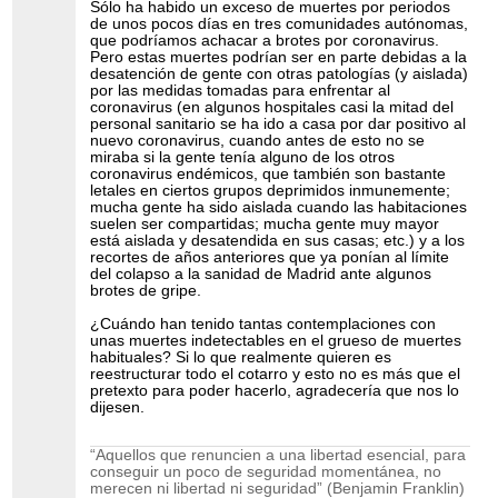
Sólo ha habido un exceso de muertes por periodos
de unos pocos días en tres comunidades autónomas,
que podríamos achacar a brotes por coronavirus.
Pero estas muertes podrían ser en parte debidas a la
desatención de gente con otras patologías (y aislada)
por las medidas tomadas para enfrentar al
coronavirus (en algunos hospitales casi la mitad del
personal sanitario se ha ido a casa por dar positivo al
nuevo coronavirus, cuando antes de esto no se
miraba si la gente tenía alguno de los otros
coronavirus endémicos, que también son bastante
letales en ciertos grupos deprimidos inmunemente;
mucha gente ha sido aislada cuando las habitaciones
suelen ser compartidas; mucha gente muy mayor
está aislada y desatendida en sus casas; etc.) y a los
recortes de años anteriores que ya ponían al límite
del colapso a la sanidad de Madrid ante algunos
brotes de gripe.
¿Cuándo han tenido tantas contemplaciones con
unas muertes indetectables en el grueso de muertes
habituales? Si lo que realmente quieren es
reestructurar todo el cotarro y esto no es más que el
pretexto para poder hacerlo, agradecería que nos lo
dijesen.
“Aquellos que renuncien a una libertad esencial, para
conseguir un poco de seguridad momentánea, no
merecen ni libertad ni seguridad” (Benjamin Franklin)