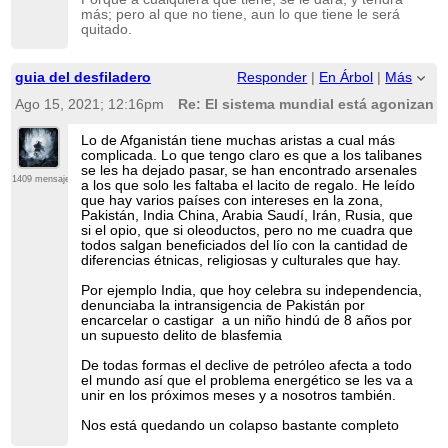
más; pero al que no tiene, aun lo que tiene le será
quitado.
guia del desfiladero
Responder
|
En Árbol
|
Más
Ago 15, 2021; 12:16pm
Re: El sistema mundial está agonizando
Lo de Afganistán tiene muchas aristas a cual más
complicada. Lo que tengo claro es que a los talibanes
se les ha dejado pasar, se han encontrado arsenales
1409 mensajes
a los que solo les faltaba el lacito de regalo. He leído
que hay varios países con intereses en la zona,
Pakistán, India China, Arabia Saudí, Irán, Rusia, que
si el opio, que si oleoductos, pero no me cuadra que
todos salgan beneficiados del lío con la cantidad de
diferencias étnicas, religiosas y culturales que hay.
Por ejemplo India, que hoy celebra su independencia,
denunciaba la intransigencia de Pakistán por
encarcelar o castigar a un niño hindú de 8 años por
un supuesto delito de blasfemia
De todas formas el declive de petróleo afecta a todo
el mundo así que el problema energético se les va a
unir en los próximos meses y a nosotros también.
Nos está quedando un colapso bastante completo