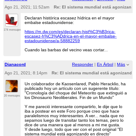
Ago 21, 2021; 11:52am
Re: El sistema mundial está agonizando
Declaran histórica escasez hídrica en el mayor
embalse estadounidense:
174 mensajes
https://m.dw.com/es/declaran-hist%C3%B3rica-
escasez-h%C3%ADdrica-en-el-mayor-embalse-
estadounidense/a-58882259
Cuando las barbas del vecino veas cortar...
Dianacord
Responder
|
En Árbol
|
Más
Ago 21, 2021; 8:14pm
Re: El sistema mundial está agonizando 
Un colaborador de Kaosenlared, Pablo Heracklio, ha
publicado hoy un artículo con un sugerente título:
"Cronología del choque del Meteorito que extinguió a
20 mensajes
los Dinosaurio Neoliberales. Fin de un Mundo"
Y me pareció interesante compartirlo, le dije que lo
iba a postear en este Foro porque creo que hace
paralelismos muy interesantes. A ver... nada que no
sepamos luego de transitar tanto los temas, pero lo
dice de una manera que al menos a mi me gusta.
Y desde luego, todo que ver con el post original "El
sistema mundial está agonizando en directo"