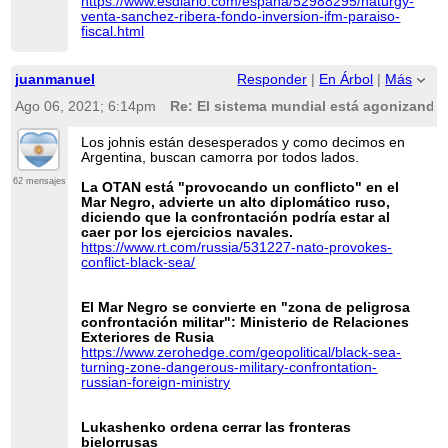
https://www.esdiario.com/espana/52988295/naturgy-
venta-sanchez-ribera-fondo-inversion-ifm-paraiso-
fiscal.html
juanmanuel
Responder
|
En Árbol
|
Más
Ago 06, 2021; 6:14pm
Re: El sistema mundial está agonizando 
Los johnis están desesperados y como decimos en
Argentina, buscan camorra por todos lados.
62 mensajes
La OTAN está "provocando un conflicto" en el
Mar Negro, advierte un alto diplomático ruso,
diciendo que la confrontación podría estar al
caer por los ejercicios navales.
https://www.rt.com/russia/531227-nato-provokes-
conflict-black-sea/
El Mar Negro se convierte en "zona de peligrosa
confrontación militar": Ministerio de Relaciones
Exteriores de Rusia
https://www.zerohedge.com/geopolitical/black-sea-
turning-zone-dangerous-military-confrontation-
russian-foreign-ministry
Lukashenko ordena cerrar las fronteras
bielorrusas