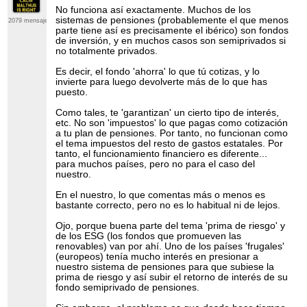
No funciona así exactamente. Muchos de los
sistemas de pensiones (probablemente el que menos
2079 mensajes
parte tiene así es precisamente el ibérico) son fondos
de inversión, y en muchos casos son semiprivados si
no totalmente privados.
Es decir, el fondo 'ahorra' lo que tú cotizas, y lo
invierte para luego devolverte más de lo que has
puesto.
Como tales, te 'garantizan' un cierto tipo de interés,
etc. No son 'impuestos' lo que pagas como cotización
a tu plan de pensiones. Por tanto, no funcionan como
el tema impuestos del resto de gastos estatales. Por
tanto, el funcionamiento financiero es diferente...
para muchos países, pero no para el caso del
nuestro.
En el nuestro, lo que comentas más o menos es
bastante correcto, pero no es lo habitual ni de lejos.
Ojo, porque buena parte del tema 'prima de riesgo' y
de los ESG (los fondos que promueven las
renovables) van por ahí. Uno de los países 'frugales'
(europeos) tenía mucho interés en presionar a
nuestro sistema de pensiones para que subiese la
prima de riesgo y así subir el retorno de interés de su
fondo semiprivado de pensiones.