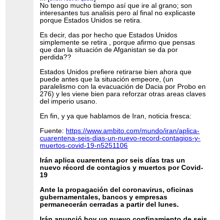
No tengo mucho tiempo así que ire al grano; son
interesantes tus analisis pero al final no explicaste
porque Estados Unidos se retira.
Es decir, das por hecho que Estados Unidos
simplemente se retira , porque afirmo que pensas
que dan la situación de Afganistan se da por
perdida??
Estados Unidos prefiere retirarse bien ahora que
puede antes que la situación empeore, (un
paralelismo con la evacuación de Dacia por Probo en
276) y les viene bien para reforzar otras areas claves
del imperio usano.
En fin, y ya que hablamos de Iran, noticia fresca:
Fuente:
https://www.ambito.com/mundo/iran/aplica-
cuarentena-seis-dias-un-nuevo-record-contagios-y-
muertos-covid-19-n5251106
Irán aplica cuarentena por seis días tras un
nuevo récord de contagios y muertos por Covid-
19
Ante la propagación del coronavirus, oficinas
gubernamentales, bancos y empresas
permanecerán cerradas a partir del lunes.
Irán anunció hoy un nuevo confinamiento de seis