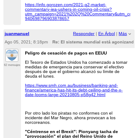
https://info.gorozen.com/2021-q2-market-
commentary-iea-ushers-in-coming-oil-crisis?
utm_campaign=2021%202Q%20Commentary&utm_content
940698796903878657
juanmanuel
Responder
|
En Árbol
|
Más
Ago 05, 2021; 8:18pm
Re: El sistema mundial está agonizando 
Peligro de cesación de pagos en EEUU
El Tesoro de Estados Unidos ha comenzado a tomar
62 mensajes
medidas de emergencia para conservar el efectivo
después de que el gobierno alcanzó su límite de
deuda el lunes.
https://www.smh.com.au/business/banking-and-
finance/america-has-hit-its-debt-ceiling-and-the-x-
date-looms-large-20210805-p58g42.html
Por otro lado los piratas no conformes con el
incidente del Mar Negro, ahora provocan a los
norcoreanos.
"Céntrense en el Brexit": Pionyang tacha de
"provocación" el plan del Reino Unido de