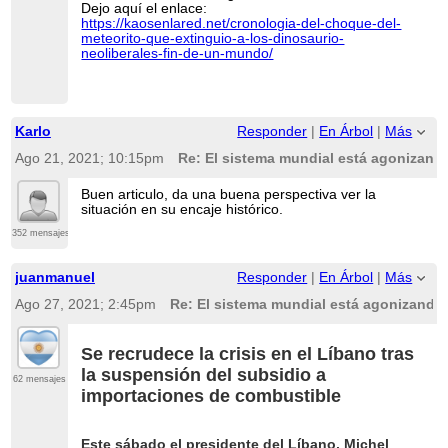
Dejo aquí el enlace:
https://kaosenlared.net/cronologia-del-choque-del-
meteorito-que-extinguio-a-los-dinosaurio-
neoliberales-fin-de-un-mundo/
Karlo
Responder
|
En Árbol
|
Más
Ago 21, 2021; 10:15pm
Re: El sistema mundial está agonizando
Buen articulo, da una buena perspectiva ver la
situación en su encaje histórico.
352 mensajes
juanmanuel
Responder
|
En Árbol
|
Más
Ago 27, 2021; 2:45pm
Re: El sistema mundial está agonizando 
Se recrudece la crisis en el Líbano tras
la suspensión del subsidio a
62 mensajes
importaciones de combustible
Este sábado el presidente del Líbano, Michel