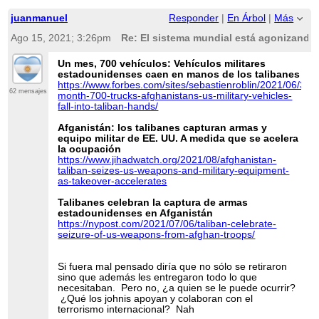
juanmanuel
Responder
|
En Árbol
|
Más
Ago 15, 2021; 3:26pm
Re: El sistema mundial está agonizando 
Un mes, 700 vehículos: Vehículos militares
estadounidenses caen en manos de los talibanes
https://www.forbes.com/sites/sebastienroblin/2021/06/30/
62 mensajes
month-700-trucks-afghanistans-us-military-vehicles-
fall-into-taliban-hands/
Afganistán: los talibanes capturan armas y
equipo militar de EE. UU. A medida que se acelera
la ocupación
https://www.jihadwatch.org/2021/08/afghanistan-
taliban-seizes-us-weapons-and-military-equipment-
as-takeover-accelerates
Talibanes celebran la captura de armas
estadounidenses en Afganistán
https://nypost.com/2021/07/06/taliban-celebrate-
seizure-of-us-weapons-from-afghan-troops/
Si fuera mal pensado diría que no sólo se retiraron
sino que además les entregaron todo lo que
necesitaban. Pero no, ¿a quien se le puede ocurrir?
¿Qué los johnis apoyan y colaboran con el
terrorismo internacional? Nah