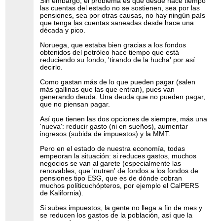
Sin embargo, el problema es que desde hace tiempo
las cuentas del estado no se sostienen, sea por las
pensiones, sea por otras causas, no hay ningún país
que tenga las cuentas saneadas desde hace una
década y pico.
Noruega, que estaba bien gracias a los fondos
obtenidos del petróleo hace tiempo que está
reduciendo su fondo, 'tirando de la hucha' por así
decirlo.
Como gastan más de lo que pueden pagar (salen
más gallinas que las que entran), pues van
generando deuda. Una deuda que no pueden pagar,
que no piensan pagar.
Así que tienen las dos opciones de siempre, más una
'nueva': reducir gasto (ni en sueños), aumentar
ingresos (subida de impuestos) y la MMT.
Pero en el estado de nuestra economía, todas
empeoran la situación: si reduces gastos, muchos
negocios se van al garete (especialmente las
renovables, que 'nutren' de fondos a los fondos de
pensiones tipo ESG, que es de dónde cobran
muchos políticuchópteros, por ejemplo el CalPERS
de Kalifornia).
Si subes impuestos, la gente no llega a fin de mes y
se reducen los gastos de la población, así que la