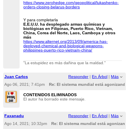
https://www.zerohedge.com/geopolitical/lukashenko-
orders-closing-belarus-borders
Y para completarla
E.E.U.U. ha desplegado armas químicas y
biológicas en Filipinas, Puerto Rico, Vietnam,
China, Corea del Norte, Laos, Camboya y otros
más
https://www.alternet.org/2013/09/america-has-
deployed-chemical-and-biological-weapons-
philippines-puerto-rico-vietnam-china/
"La estupidez es más dañina que la maldad."
Juan Carlos
Responder
|
En Árbol
|
Más
Ago 06, 2021; 7:41pm
Re: El sistema mundial está agonizando 
CONTENIDOS ELIMINADOS
El autor ha borrado este mensaje.
Faxanadu
Responder
|
En Árbol
|
Más
Ago 14, 2021; 10:32pm
Re: El sistema mundial está agonizando