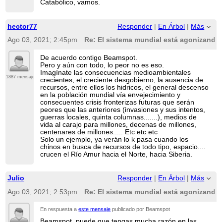
Catabólico, vamos.
hector77
Responder
|
En Árbol
|
Más
Ago 03, 2021; 2:45pm
Re: El sistema mundial está agonizando 
De acuerdo contigo Beamspot.
Pero y aún con todo, lo peor no es eso.
Imagínate las consecuencias medioambientales
1887 mensajes
crecientes, el creciente desgobierno, la ausencia de
recursos, entre ellos los hidricos, el general descenso
en la población mundial vía envejecimiento y
consecuentes crisis fronterizas futuras que serán
peores que las anteriores (invasiones y sus intentos,
guerras locales, quinta columnas.......), medios de
vida al carajo para millones, decenas de millones,
centenares de millones..... Etc etc etc
Solo un ejemplo, ya verán lo k pasa cuando los
chinos en busca de recursos de todo tipo, espacio....
crucen el Río Amur hacia el Norte, hacia Siberia.
Julio
Responder
|
En Árbol
|
Más
Ago 03, 2021; 2:53pm
Re: El sistema mundial está agonizando 
En respuesta a
este mensaje
publicado por Beamspot
Beamspot, puede que tengas mucha razón en las