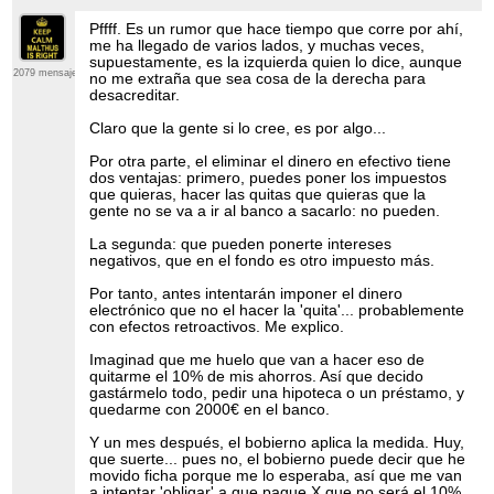
Pffff. Es un rumor que hace tiempo que corre por ahí,
me ha llegado de varios lados, y muchas veces,
supuestamente, es la izquierda quien lo dice, aunque
2079 mensajes
no me extraña que sea cosa de la derecha para
desacreditar.
Claro que la gente si lo cree, es por algo...
Por otra parte, el eliminar el dinero en efectivo tiene
dos ventajas: primero, puedes poner los impuestos
que quieras, hacer las quitas que quieras que la
gente no se va a ir al banco a sacarlo: no pueden.
La segunda: que pueden ponerte intereses
negativos, que en el fondo es otro impuesto más.
Por tanto, antes intentarán imponer el dinero
electrónico que no el hacer la 'quita'... probablemente
con efectos retroactivos. Me explico.
Imaginad que me huelo que van a hacer eso de
quitarme el 10% de mis ahorros. Así que decido
gastármelo todo, pedir una hipoteca o un préstamo, y
quedarme con 2000€ en el banco.
Y un mes después, el bobierno aplica la medida. Huy,
que suerte... pues no, el bobierno puede decir que he
movido ficha porque me lo esperaba, así que me van
a intentar 'obligar' a que pague X que no será el 10%