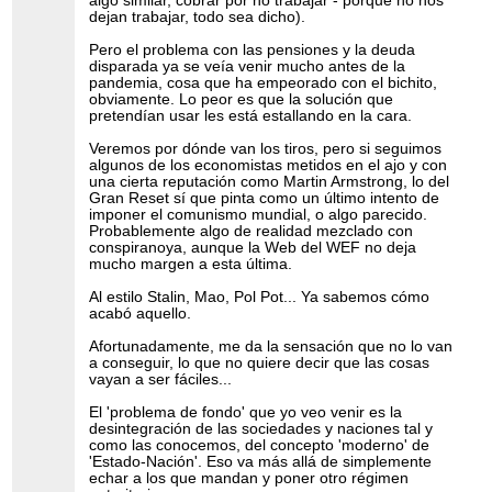
algo similar, cobrar por no trabajar - porque no nos
dejan trabajar, todo sea dicho).
Pero el problema con las pensiones y la deuda
disparada ya se veía venir mucho antes de la
pandemia, cosa que ha empeorado con el bichito,
obviamente. Lo peor es que la solución que
pretendían usar les está estallando en la cara.
Veremos por dónde van los tiros, pero si seguimos
algunos de los economistas metidos en el ajo y con
una cierta reputación como Martin Armstrong, lo del
Gran Reset sí que pinta como un último intento de
imponer el comunismo mundial, o algo parecido.
Probablemente algo de realidad mezclado con
conspiranoya, aunque la Web del WEF no deja
mucho margen a esta última.
Al estilo Stalin, Mao, Pol Pot... Ya sabemos cómo
acabó aquello.
Afortunadamente, me da la sensación que no lo van
a conseguir, lo que no quiere decir que las cosas
vayan a ser fáciles...
El 'problema de fondo' que yo veo venir es la
desintegración de las sociedades y naciones tal y
como las conocemos, del concepto 'moderno' de
'Estado-Nación'. Eso va más allá de simplemente
echar a los que mandan y poner otro régimen