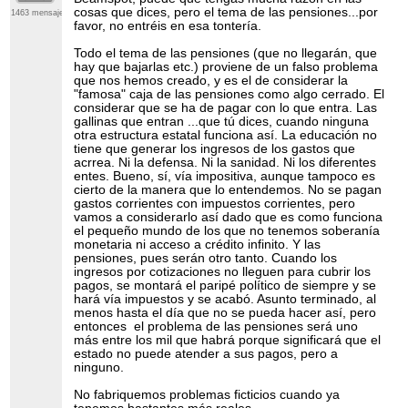
cosas que dices, pero el tema de las pensiones...por
1463 mensajes
favor, no entréis en esa tontería.
Todo el tema de las pensiones (que no llegarán, que
hay que bajarlas etc.) proviene de un falso problema
que nos hemos creado, y es el de considerar la
"famosa" caja de las pensiones como algo cerrado. El
considerar que se ha de pagar con lo que entra. Las
gallinas que entran ...que tú dices, cuando ninguna
otra estructura estatal funciona así. La educación no
tiene que generar los ingresos de los gastos que
acrrea. Ni la defensa. Ni la sanidad. Ni los diferentes
entes. Bueno, sí, vía impositiva, aunque tampoco es
cierto de la manera que lo entendemos. No se pagan
gastos corrientes con impuestos corrientes, pero
vamos a considerarlo así dado que es como funciona
el pequeño mundo de los que no tenemos soberanía
monetaria ni acceso a crédito infinito. Y las
pensiones, pues serán otro tanto. Cuando los
ingresos por cotizaciones no lleguen para cubrir los
pagos, se montará el paripé político de siempre y se
hará vía impuestos y se acabó. Asunto terminado, al
menos hasta el día que no se pueda hacer así, pero
entonces el problema de las pensiones será uno
más entre los mil que habrá porque significará que el
estado no puede atender a sus pagos, pero a
ninguno.
No fabriquemos problemas ficticios cuando ya