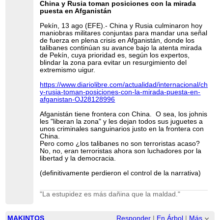
China y Rusia toman posiciones con la mirada
puesta en Afganistán
Pekín, 13 ago (EFE).- China y Rusia culminaron hoy
maniobras militares conjuntas para mandar una señal
de fuerza en plena crisis en Afganistán, donde los
talibanes continúan su avance bajo la atenta mirada
de Pekín, cuya prioridad es, según los expertos,
blindar la zona para evitar un resurgimiento del
extremismo uigur.
https://www.diariolibre.com/actualidad/internacional/china-
y-rusia-toman-posiciones-con-la-mirada-puesta-en-
afganistan-OJ28128996
Afganistán tiene frontera con China. O sea, los johnis
les "liberan la zona" y les dejan todos sus juguetes a
unos criminales sanguinarios justo en la frontera con
China.
Pero como ¿los talibanes no son terroristas acaso?
No, no, eran terroristas ahora son luchadores por la
libertad y la democracia.
(definitivamente perdieron el control de la narrativa)
"La estupidez es más dañina que la maldad."
MAKINTOS
Responder
|
En Árbol
|
Más