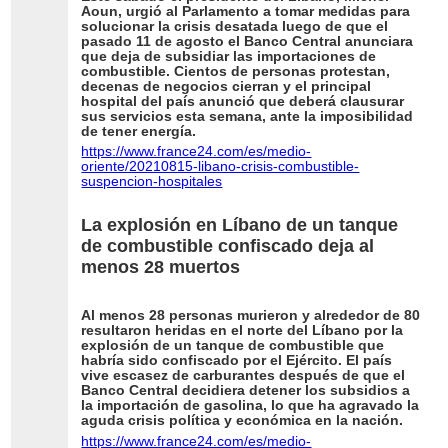
Aoun, urgió al Parlamento a tomar medidas para
solucionar la crisis desatada luego de que el
pasado 11 de agosto el Banco Central anunciara
que deja de subsidiar las importaciones de
combustible. Cientos de personas protestan,
decenas de negocios cierran y el principal
hospital del país anunció que deberá clausurar
sus servicios esta semana, ante la imposibilidad
de tener energía.
https://www.france24.com/es/medio-
oriente/20210815-libano-crisis-combustible-
suspencion-hospitales
La explosión en Líbano de un tanque
de combustible confiscado deja al
menos 28 muertos
Al menos 28 personas murieron y alrededor de 80
resultaron heridas en el norte del Líbano por la
explosión de un tanque de combustible que
habría sido confiscado por el Ejército. El país
vive escasez de carburantes después de que el
Banco Central decidiera detener los subsidios a
la importación de gasolina, lo que ha agravado la
aguda crisis política y económica en la nación.
https://www.france24.com/es/medio-