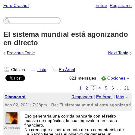
Foro Crashoil
Entrar
Registrarse
El sistema mundial está agonizando
en directo
‹
›
Previous Topic
Next Topic
Clásica
Lista
En Árbol
621 mensajes
Opciones
1
2
3
4
5
6
...
21
Dianacord
Responder
|
En Árbol
|
Más
Ago 02, 2021; 7:28pm
Re: El sistema mundial está agonizando 
Eso generaría una corrida bancaria con el retiro
masivo de depósitos, lo cual equivale a un crash
financiero.
20 mensajes
No crees que al ser una nota de un comentarista de
La Razón tiene más el objetivo de generar un