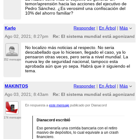
temor/aprensión hacia las acciones del ejecutivo de
Pedro Sánchez. ¿Es verosimil una confiscación del
10% del ahorro familiar?
Karlo
Responder
|
En Árbol
|
Más
Ago 02, 2021; 8:27pm
Re: El sistema mundial está agonizando 
No localizo más noticias al respecto. No seria
descabellado que lo hiciesen, llegado el caso, ya lo
pensaron otras veces, pero seria a nivel mundial. La
352 mensajes
nueva ley de seguridad nacional, tampoco esta
aprobada aún que yo sepa. Habrá que ir siguiendo el
tema.
MAKINTOS
Responder
|
En Árbol
|
Más
Ago 03, 2021; 8:43am
Re: El sistema mundial está agonizando 
En respuesta a
este mensaje
publicado por Dianacord
174 mensajes
Dianacord escribió
Eso generaría una corrida bancaria con el retiro
masivo de depósitos, lo cual equivale a un crash
financiero.