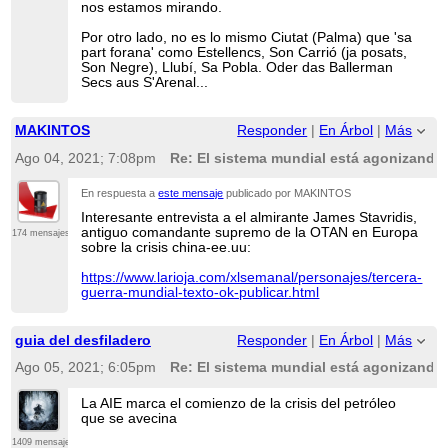
nos estamos mirando.
Por otro lado, no es lo mismo Ciutat (Palma) que 'sa
part forana' como Estellencs, Son Carrió (ja posats,
Son Negre), Llubí, Sa Pobla. Oder das Ballerman
Secs aus S'Arenal...
MAKINTOS
Responder
|
En Árbol
|
Más
Ago 04, 2021; 7:08pm
Re: El sistema mundial está agonizando 
En respuesta a
este mensaje
publicado por MAKINTOS
Interesante entrevista a el almirante James Stavridis,
antiguo comandante supremo de la OTAN en Europa
174 mensajes
sobre la crisis china-ee.uu:
https://www.larioja.com/xlsemanal/personajes/tercera-
guerra-mundial-texto-ok-publicar.html
guia del desfiladero
Responder
|
En Árbol
|
Más
Ago 05, 2021; 6:05pm
Re: El sistema mundial está agonizando 
La AIE marca el comienzo de la crisis del petróleo
que se avecina
1409 mensajes