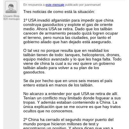
En respuesta a
este mensaje
publicado por juanmanuel
Tres noticias de como está la situación:
Usuario Bloqueado
820 mensajes
1º USA invadió afganistán para impedir que china
construya gasoductos y explote el gas de oriente
medio. Ahora USA se retira. Dado que los talibán
carecen de armamento pesado quizá logren ocupar
el terreno, pero nunca las ciudades, por tanto el
gobierno aliado que han dejado está asegurado.
O tal vez no porque resulta que en realidad los
talibán tienen de todo: tanques, helicopteros, drones,
equipo médico avanzado y lo que les haga falta. Todo
viene de china la cual a su vez quiere un gobierno
talibán aliado para volver a su plan de los
gasoductos.
Se da por hecho que en unos seis meses el país
entero estará en manos de los talibán.
No alcanzo a entender por qué USA se retira de allí.
Tenían un conflicto muy limitado donde foguear a sus
tropas. Y además estaban conteniendo a China. La
única explicación que se me ocurre es que hay tratos
ocultos que no conocemos.
2º China ha cerrado el segundo mayor puerto del
mundo porque hicieron millones de test y
encontraron un positivo. Y ahora dicen que van a