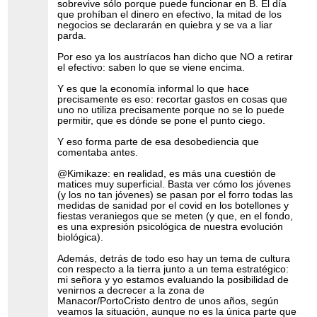
sobrevive sólo porque puede funcionar en B. El día
que prohíban el dinero en efectivo, la mitad de los
negocios se declararán en quiebra y se va a liar
parda.
Por eso ya los austríacos han dicho que NO a retirar
el efectivo: saben lo que se viene encima.
Y es que la economía informal lo que hace
precisamente es eso: recortar gastos en cosas que
uno no utiliza precisamente porque no se lo puede
permitir, que es dónde se pone el punto ciego.
Y eso forma parte de esa desobediencia que
comentaba antes.
@Kimikaze: en realidad, es más una cuestión de
matices muy superficial. Basta ver cómo los jóvenes
(y los no tan jóvenes) se pasan por el forro todas las
medidas de sanidad por el covid en los botellones y
fiestas veraniegos que se meten (y que, en el fondo,
es una expresión psicológica de nuestra evolución
biológica).
Además, detrás de todo eso hay un tema de cultura
con respecto a la tierra junto a un tema estratégico:
mi señora y yo estamos evaluando la posibilidad de
venirnos a decrecer a la zona de
Manacor/PortoCristo dentro de unos años, según
veamos la situación, aunque no es la única parte que