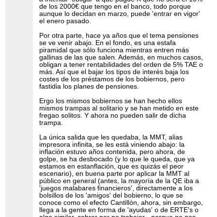
de los 2000€ que tengo en el banco, todo porque
aunque lo decidan en marzo, puede 'entrar en vigor'
el enero pasado.
Por otra parte, hace ya años que el tema pensiones
se ve venir abajo. En el fondo, es una estafa
piramidal que sólo funciona mientras entren más
gallinas de las que salen. Además, en muchos casos,
obligan a tener rentabilidades del orden de 5% TAE o
más. Así que el bajar los tipos de interés baja los
costes de los préstamos de los bobiernos, pero
fastidia los planes de pensiones.
Ergo los mismos bobiernos se han hecho ellos
mismos trampas al solitario y se han metido en este
fregao solitos. Y ahora no pueden salir de dicha
trampa.
La única salida que les quedaba, la MMT, alias
impresora infinita, se les está viniendo abajo: la
inflación estuvo años contenida, pero ahora, de
golpe, se ha desbocado (y lo que le queda, que ya
estamos en estanflación, que es quizás el peor
escenario), en buena parte por aplicar la MMT al
público en general (antes, la mayoría de la QE iba a
'juegos malabares financieros', directamente a los
bolsillos de los 'amigos' del bobierno, lo que se
conoce como el efecto Cantillón, ahora, sin embargo,
llega a la gente en forma de 'ayudas' o de ERTE's o