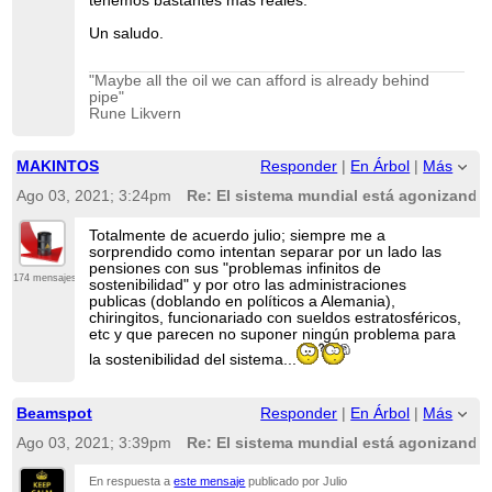
tenemos bastantes más reales.
Un saludo.
"Maybe all the oil we can afford is already behind
pipe"
Rune Likvern
MAKINTOS
Responder
|
En Árbol
|
Más
Ago 03, 2021; 3:24pm
Re: El sistema mundial está agonizando 
Totalmente de acuerdo julio; siempre me a
sorprendido como intentan separar por un lado las
pensiones con sus "problemas infinitos de
174 mensajes
sostenibilidad" y por otro las administraciones
publicas (doblando en políticos a Alemania),
chiringitos, funcionariado con sueldos estratosféricos,
etc y que parecen no suponer ningún problema para
la sostenibilidad del sistema...
Beamspot
Responder
|
En Árbol
|
Más
Ago 03, 2021; 3:39pm
Re: El sistema mundial está agonizando 
En respuesta a
este mensaje
publicado por Julio