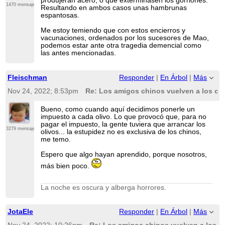
produjeran acero, o que exterminasen los gorriones.
1470 mensajes
Resultando en ambos casos unas hambrunas
espantosas.
Me estoy temiendo que con estos encierros y
vacunaciones, ordenados por los sucesores de Mao,
podemos estar ante otra tragedia demencial como
las antes mencionadas.
Fleischman
Responder
|
En Árbol
|
Más
Nov 24, 2022; 8:53pm
Re: Los amigos chinos vuelven a los co
Bueno, como cuando aquí decidimos ponerle un
impuesto a cada olivo. Lo que provocó que, para no
pagar el impuesto, la gente tuviera que arrancar los
3279 mensajes
olivos... la estupidez no es exclusiva de los chinos,
me temo.
Espero que algo hayan aprendido, porque nosotros,
más bien poco.
La noche es oscura y alberga horrores.
JotaEle
Responder
|
En Árbol
|
Más