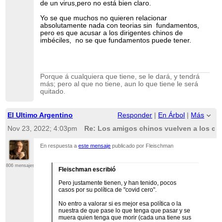
...
[
]
show rest of quote
cuarentenas, especialmente para
de un virus,pero no está bien claro.
manera espantosa desde hace muuuuuchos
los viajeros llegados del exterior.
meses.
Yo se que muchos no quieren relacionar
Que opinan de esto?
absolutamente nada con teorias sin fundamentos,
Para encontrar a China por número de casos hay
que bajar a las catacumbas de esta estadística
pero es que acusar a los dirigentes chinos de
Pd: Pensaba escribir algo pero iba a
hasta el puesto 104, detrás de Luxemburgo.
imbéciles, no se que fundamentos puede tener.
quedar como "conspiranoico".
Si ordenas por casos por millón directamente son
el último de la lista.
https://www.worldometers.info/coronavirus/
Porque á cualquiera que tiene, se le dará, y tendrá
más; pero al que no tiene, aun lo que tiene le será
quitado.
El Ultimo Argentino
Responder
|
En Árbol
|
Más
Nov 23, 2022; 4:03pm
Re: Los amigos chinos vuelven a los co
En respuesta a
este mensaje
publicado por Fleischman
806 mensajes
Fleischman escribió
Pero justamente tienen, y han tenido, pocos
casos por su política de "covid cero".
No entro a valorar si es mejor esa política o la
nuestra de que pase lo que tenga que pasar y se
muera quien tenga que morir (cada una tiene sus