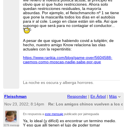
Me refiero a nuestra política actual, al principio es
obvio que sí que hubo restricciones. Ahora solo
quedan restricciones residuales, la mayoría
absurdas. Por ejemplo, el fleischmancito nº 1 se tiene
que pone la mascarilla todos los días en el autobús
para ir al cole. Luego en clase están sin ella. Así que
supongo que será para no contagiar el conductor...
A pesar de que sigue habiendo covid a tutiplén; de
hecho, nuestro amigo Know relaciona las olas
actuales con la repentinitis:
https://www.rankia.com/blog/game-over/5604588-
caemos-como-moscas-nadie-sabe-por-que
La noche es oscura y alberga horrores.
Fleischman
Responder
|
En Árbol
|
Más
Nov 23, 2022; 8:14pm
Re: Los amigos chinos vuelven a los co
En respuesta a
este mensaje
publicado por jaimeguada
Ya, lo ideal (y difícil) es encontrar un termino medio.
Y eso que allí tienen el lujo de poder tomar
3279 mensajes