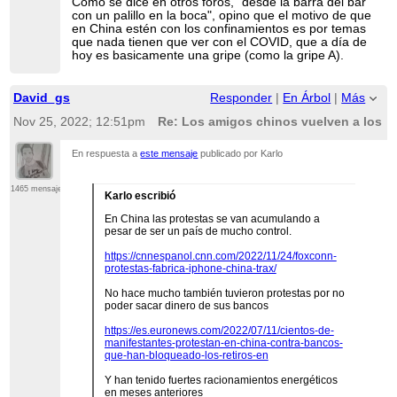
Como se dice en otros foros, "desde la barra del bar
con un palillo en la boca", opino que el motivo de que
en China estén con los confinamientos es por temas
que nada tienen que ver con el COVID, que a día de
hoy es basicamente una gripe (como la gripe A).
David_gs
Responder
|
En Árbol
|
Más
Nov 25, 2022; 12:51pm
Re: Los amigos chinos vuelven a los c
En respuesta a
este mensaje
publicado por Karlo
1465 mensajes
Karlo escribió
En China las protestas se van acumulando a
pesar de ser un país de mucho control.
https://cnnespanol.cnn.com/2022/11/24/foxconn-
protestas-fabrica-iphone-china-trax/
No hace mucho también tuvieron protestas por no
poder sacar dinero de sus bancos
https://es.euronews.com/2022/07/11/cientos-de-
manifestantes-protestan-en-china-contra-bancos-
que-han-bloqueado-los-retiros-en
Y han tenido fuertes racionamientos energéticos
en meses anteriores