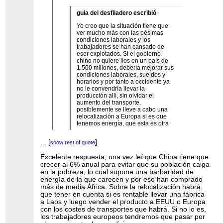
guia del desfiladero escribió
Yo creo que la situación tiene que
ver mucho más con las pésimas
condiciones laborales y los
trabajadores se han cansado de
eser explotados. Si el gobierno
chino no quiere líos en un país de
1.500 millones, debería mejorar sus
condiciones laborales, sueldos y
horarios y por tanto a occidente ya
no le convendría llevar la
producción allí, sin olvidar el
aumento del transporte.
posiblemente se lleve a cabo una
relocalización a Europa si es que
tenemos energía, que esta es otra
Pienso seriamente que el cuento de la
...
[
]
show rest of quote
relocalizacion es un gran timo.
...
[
]
show rest of quote
Excelente respuesta, una vez leí que China tiene que
Piensas que Europa puede volver a tener
crecer al 6% anual para evitar que su población caiga
fábricas, barrios obreros ?
en la pobreza, lo cual supone una barbaridad de
energía de la que carecen y por eso han comprado
Para que salga rentable los salarios deberían ser
más de media África. Sobre la relocalización habrá
de miseria, y a los Europeos nativos los veo muy
que tener en cuenta si es rentable llevar una fábrica
poco entusiasmados con un futuro así.
a Laos y luego vender el producto a EEUU o Europa
con los costes de transportes que habrá. Si no lo es,
Talvez si llenan España con 10 millones de
los trabajadores europeos tendremos que pasar por
latinos yo africanos, si el balance les salga