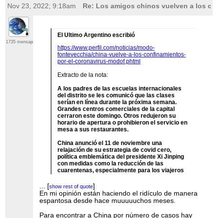
Nov 23, 2022; 9:18am
Re: Los amigos chinos vuelven a los co
El Ultimo Argentino escribió
1735 mensajes
https://www.perfil.com/noticias/modo-
fontevecchia/china-vuelve-a-los-confinamientos-
por-el-coronavirus-modof.phtml
Extracto de la nota:
A los padres de las escuelas internacionales
del distrito se les comunicó que las clases
serían en línea durante la próxima semana.
Grandes centros comerciales de la capital
cerraron este domingo. Otros redujeron su
horario de apertura o prohibieron el servicio en
mesa a sus restaurantes.
China anunció el 11 de noviembre una
relajación de su estrategia de covid cero,
política emblemática del presidente Xi Jinping
con medidas como la reducción de las
cuarentenas, especialmente para los viajeros
llegados del exterior.
...
[
]
show rest of quote
Que opinan de esto?
En mi opinión están haciendo el ridículo de manera
...
[
]
show rest of quote
espantosa desde hace muuuuuchos meses.
Pd: Pensaba escribir algo pero iba a quedar
como "conspiranoico".
Para encontrar a China por número de casos hay