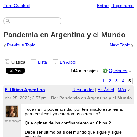
Foro Crashoil
Entrar
Registrarse
Pandemia en Argentina y el Mundo
‹
›
Previous Topic
Next Topic
Clásica
Lista
En Árbol
144 mensajes
Opciones
1
2
3
4
5
El Ultimo Argentino
Responder
|
En Árbol
|
Más
Abr 25, 2022; 2:57pm
Re: Pandemia en Argentina y el Mundo
Todavía no podemos dar por terminado este tema,
pero casi casi ya estaríamos cerca no?
806 mensajes
Que opinan de los confinamiento en China ?
Debe ser último país del mundo que sigue y sigue
con esto.