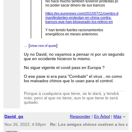
No hace mucho también tuvieron protestas por
no poder sacar dinero de sus bancos
https://es.euronews.com/2022/07/11/cientos-de-
manifestantes-protestan-en-china-contra-
bancos-que-han-bloqueado-los-retiros-en
Y han tenido fuertes racionamientos
energéticos en meses anteriores
https://www.france24.com/es/asia-
...
[
]
show rest of quote
pac%C3%ADfico/20211001-china-escasez-
energia-cortes-carbon
...
[
]
show rest of quote
Uy no David, no vayamos a pensar ni por un segundo
que en occidente hicieron lo mismo.
Al final mantener la política Covid cero daría
...
[
]
show rest of quote
que pensar si no puede tener relación con todo
No, para nada:
...
[
]
show rest of quote
esto.
No sigue vigente el covid pass en Europa ?
Escándalo en China por el uso de códigos de salud para
O ese pase si era para "Combatir" el virus , no como
acallar protestas
los malvados chinos que lo usan para el control.
Cualquiera que piense que China esté usando el control del
COVID para conseguir algún tipo de objetivo político,
malpiensa claramente.
Porque á cualquiera que tiene, se le dará, y tendrá
más; pero al que no tiene, aun lo que tiene le será
Saludos,
quitado.
D.
David_gs
Responder
|
En Árbol
|
Más
Nov 26, 2022; 4:58pm
Re: Los amigos chinos vuelven a los co