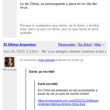
Lo de China, es preocupante y para mi no Val del
virus.
Porque á cualquiera que tiene, se le dará, y tendrá
más; pero al que no tiene, aun lo que tiene le será
quitado.
El Ultimo Argentino
Responder
|
En Árbol
|
Más
Nov 26, 2022; 4:12pm
Re: Los amigos chinos vuelven a los co
En respuesta a
este mensaje
publicado por David_gs
806 mensajes
David_gs escribió
Karlo escribió
En China las protestas se van acumulando a
pesar de ser un país de mucho control.
https://cnnespanol.cnn.com/2022/11/24/foxconn-
protestas-fabrica-iphone-china-trax/