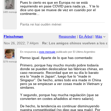
Pues lo cierto es que en Europa no se está
requiriendo en pase COVID para nada ya... Y te lo
dice uno que se mueve de vez en cuando por el
1465 mensajes
continente...
Panta rei kai oudén ménei
Fleischman
Responder
|
En Árbol
|
Más
Nov 26, 2022; 7:44pm
Re: Los amigos chinos vuelven a los co
En respuesta a
este mensaje
publicado por El Ultimo Argentino
Pienso igual. Aparte de lo que has comentado:
3279 mensajes
Primero, porque hay mucho mundo pobre todavía
donde se pueden deslocalizar las fábricas chinas, en
caso necesario. Recordad que en su día lo barato
era lo "made in Japan", luego fue lo "made in
Singapur". De hecho, antes todo era made in China
pero ya se empiezan a ver cosas made in Vietnam y
similares.
Y segundo, porque hay mucha regulación (que se
convierten en costes añadidos al mero salario).
De hecho, la tendencia es continuar disminuyendo
nuestra competitividad (no digo que sea malo). Por