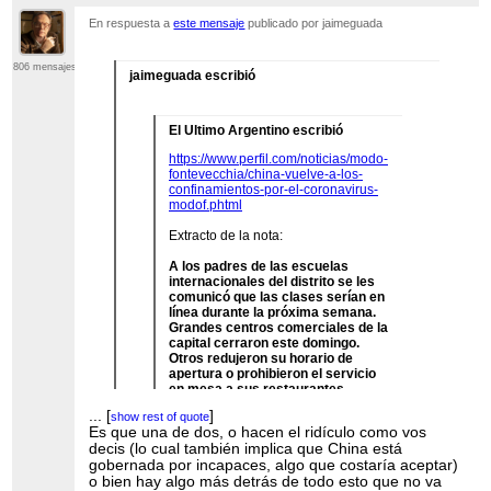
En respuesta a
este mensaje
publicado por jaimeguada
806 mensajes
jaimeguada escribió
El Ultimo Argentino escribió
https://www.perfil.com/noticias/modo-
fontevecchia/china-vuelve-a-los-
confinamientos-por-el-coronavirus-
modof.phtml
Extracto de la nota:
A los padres de las escuelas
internacionales del distrito se les
comunicó que las clases serían en
línea durante la próxima semana.
Grandes centros comerciales de la
capital cerraron este domingo.
Otros redujeron su horario de
apertura o prohibieron el servicio
en mesa a sus restaurantes.
...
[
]
show rest of quote
China anunció el 11 de noviembre
Es que una de dos, o hacen el ridículo como vos
una relajación de su estrategia de
...
[
]
show rest of quote
decis (lo cual también implica que China está
covid cero, política emblemática
gobernada por incapaces, algo que costaría aceptar)
del presidente Xi Jinping con
...
[
]
show rest of quote
o bien hay algo más detrás de todo esto que no va
medidas como la reducción de las
En mi opinión están haciendo el ridículo de