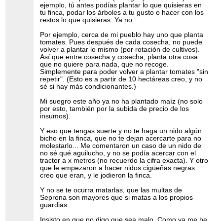
ejemplo, tú antes podías plantar lo que quisieras en
tu finca, podar los árboles a tu gusto o hacer con los
restos lo que quisieras. Ya no.
Por ejemplo, cerca de mi pueblo hay uno que planta
tomates. Pues después de cada cosecha, no puede
volver a plantar lo mismo (por rotación de cultivos).
Así que entre cosecha y cosecha, planta otra cosa
que no quiere para nada, que no recoge.
Simplemente para poder volver a plantar tomates "sin
repetir". (Esto es a partir de 10 hectáreas creo, y no
sé si hay más condicionantes.)
Mi suegro este año ya no ha plantado maíz (no solo
por esto, también por la subida de precio de los
insumos).
Y eso que tengas suerte y no te haga un nido algún
bicho en la finca, que no te dejan acercarte para no
molestarlo... Me comentaron un caso de un nido de
no sé qué aguilucho, y no se podía acercar con el
tractor a x metros (no recuerdo la cifra exacta). Y otro
que le empezaron a hacer nidos cigüeñas negras
creo que eran, y le jodieron la finca.
Y no se te ocurra matarlas, que las multas de
Seprona son mayores que si matas a los propios
guardias.
Insisto en que no digo que sea malo. Como ya me he