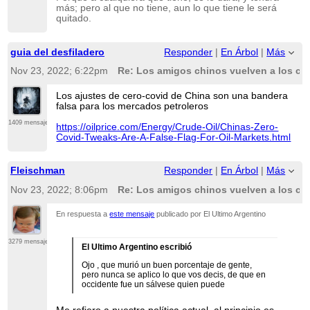
más; pero al que no tiene, aun lo que tiene le será
quitado.
guia del desfiladero
Responder
|
En Árbol
|
Más
Nov 23, 2022; 6:22pm
Re: Los amigos chinos vuelven a los co
Los ajustes de cero-covid de China son una bandera
falsa para los mercados petroleros
1409 mensajes
https://oilprice.com/Energy/Crude-Oil/Chinas-Zero-
Covid-Tweaks-Are-A-False-Flag-For-Oil-Markets.html
Fleischman
Responder
|
En Árbol
|
Más
Nov 23, 2022; 8:06pm
Re: Los amigos chinos vuelven a los co
En respuesta a
este mensaje
publicado por El Ultimo Argentino
3279 mensajes
El Ultimo Argentino escribió
Ojo , que murió un buen porcentaje de gente,
pero nunca se aplico lo que vos decis, de que en
occidente fue un sálvese quien puede