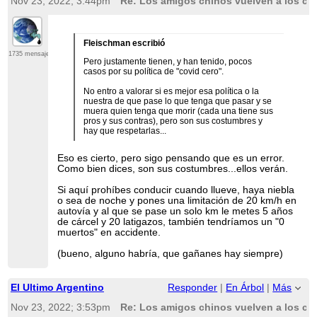
Nov 23, 2022; 3:44pm
Re: Los amigos chinos vuelven a los co
Fleischman escribió
1735 mensajes
Pero justamente tienen, y han tenido, pocos
casos por su política de "covid cero".
No entro a valorar si es mejor esa política o la
nuestra de que pase lo que tenga que pasar y se
muera quien tenga que morir (cada una tiene sus
pros y sus contras), pero son sus costumbres y
hay que respetarlas...
Eso es cierto, pero sigo pensando que es un error.
Como bien dices, son sus costumbres...ellos verán.
Si aquí prohíbes conducir cuando llueve, haya niebla
o sea de noche y pones una limitación de 20 km/h en
autovía y al que se pase un solo km le metes 5 años
de cárcel y 20 latigazos, también tendríamos un "0
muertos" en accidente.
(bueno, alguno habría, que gañanes hay siempre)
El Ultimo Argentino
Responder
|
En Árbol
|
Más
Nov 23, 2022; 3:53pm
Re: Los amigos chinos vuelven a los co