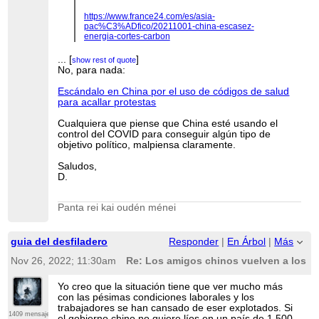
https://www.france24.com/es/asia-
pac%C3%ADfico/20211001-china-escasez-
energia-cortes-carbon
Al final mantener la política Covid cero daría que
...
[
]
show rest of quote
pensar si no puede tener relación con todo esto.
No, para nada:
...
[
]
show rest of quote
Escándalo en China por el uso de códigos de salud
para acallar protestas
Cualquiera que piense que China esté usando el
control del COVID para conseguir algún tipo de
objetivo político, malpiensa claramente.
Saludos,
D.
Panta rei kai oudén ménei
guia del desfiladero
Responder
|
En Árbol
|
Más
Nov 26, 2022; 11:30am
Re: Los amigos chinos vuelven a los c
Yo creo que la situación tiene que ver mucho más
con las pésimas condiciones laborales y los
trabajadores se han cansado de eser explotados. Si
1409 mensajes
el gobierno chino no quiere líos en un país de 1.500