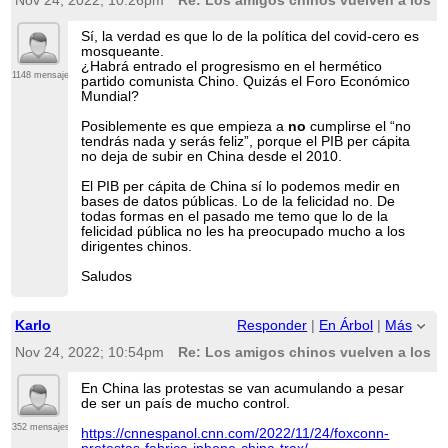
Nov 24, 2022; 10:26pm
Re: Los amigos chinos vuelven a los c
Sí, la verdad es que lo de la política del covid-cero es
mosqueante.
¿Habrá entrado el progresismo en el hermético
1148 mensajes
partido comunista Chino. Quizás el Foro Económico
Mundial?
Posiblemente es que empieza a
no
cumplirse el “no
tendrás nada y serás feliz”, porque el PIB per cápita
no deja de subir en China desde el 2010.
El PIB per cápita de China sí lo podemos medir en
bases de datos públicas. Lo de la felicidad no. De
todas formas en el pasado me temo que lo de la
felicidad pública no les ha preocupado mucho a los
dirigentes chinos.
Saludos
Karlo
Responder
|
En Árbol
|
Más
Nov 24, 2022; 10:54pm
Re: Los amigos chinos vuelven a los c
En China las protestas se van acumulando a pesar
de ser un país de mucho control.
352 mensajes
https://cnnespanol.cnn.com/2022/11/24/foxconn-