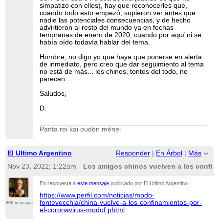
simpatizo con ellos), hay que reconocerles que,
cuando todo esto empezó, supieron ver antes que
nadie las potenciales consecuencias, y de hecho
advirtieron al resto del mundo ya en fechas
tempranas de enero de 2020, cuando por aquí ni se
había oído todavía hablar del tema.
Hombre, no digo yo que haya que ponerse en alerta
de inmediato, pero creo que dar seguimiento al tema
no está de más... los chinos, tontos del todo, no
parecen...
Saludos,
D.
Panta rei kai oudén ménei
El Ultimo Argentino
Responder
|
En Árbol
|
Más
Nov 23, 2022; 1:22am
Los amigos chinos vuelven a los confin
En respuesta a
este mensaje
publicado por El Ultimo Argentino
https://www.perfil.com/noticias/modo-
fontevecchia/china-vuelve-a-los-confinamientos-por-
806 mensajes
el-coronavirus-modof.phtml