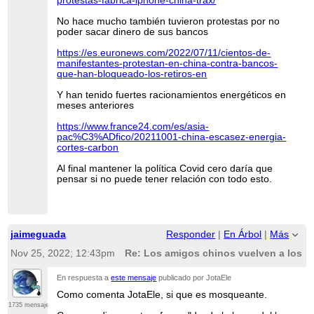
protestas-fabrica-iphone-china-trax/
No hace mucho también tuvieron protestas por no
poder sacar dinero de sus bancos
https://es.euronews.com/2022/07/11/cientos-de-
manifestantes-protestan-en-china-contra-bancos-
que-han-bloqueado-los-retiros-en
Y han tenido fuertes racionamientos energéticos en
meses anteriores
https://www.france24.com/es/asia-
pac%C3%ADfico/20211001-china-escasez-energia-
cortes-carbon
Al final mantener la política Covid cero daría que
pensar si no puede tener relación con todo esto.
jaimeguada
Responder
|
En Árbol
|
Más
Nov 25, 2022; 12:43pm
Re: Los amigos chinos vuelven a los c
En respuesta a
este mensaje
publicado por JotaEle
Como comenta JotaEle, si que es mosqueante.
1735 mensajes