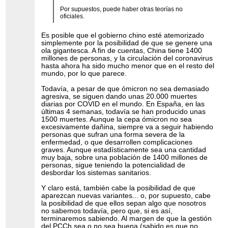
Por supuestos, puede haber otras teorías no
oficiales.
Es posible que el gobierno chino esté atemorizado
simplemente por la posibilidad de que se genere una
ola gigantesca. A fin de cuentas, China tiene 1400
millones de personas, y la circulación del coronavirus
hasta ahora ha sido mucho menor que en el resto del
mundo, por lo que parece.
Todavía, a pesar de que ómicron no sea demasiado
agresiva, se siguen dando unas 20.000 muertes
diarias por COVID en el mundo. En España, en las
últimas 4 semanas, todavía se han producido unas
1500 muertes. Aunque la cepa ómicron no sea
excesivamente dañina, siempre va a seguir habiendo
personas que sufran una forma severa de la
enfermedad, o que desarrollen complicaciones
graves. Aunque estadísticamente sea una cantidad
muy baja, sobre una población de 1400 millones de
personas, sigue teniendo la potencialidad de
desbordar los sistemas sanitarios.
Y claro está, también cabe la posibilidad de que
aparezcan nuevas variantes... o, por supuesto, cabe
la posibilidad de que ellos sepan algo que nosotros
no sabemos todavía, pero que, si es así,
terminaremos sabiendo. Al margen de que la gestión
del PCCh sea o no sea buena (sabido es que no