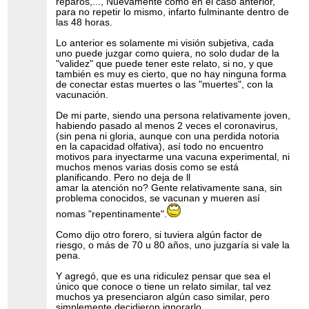
reparos,..., Nuevamente como en el caso anterior,
para no repetir lo mismo, infarto fulminante dentro de
las 48 horas.
Lo anterior es solamente mi visión subjetiva, cada
uno puede juzgar como quiera, no solo dudar de la
"validez" que puede tener este relato, si no, y que
también es muy es cierto, que no hay ninguna forma
de conectar estas muertes o las "muertes", con la
vacunación.
De mi parte, siendo una persona relativamente joven,
habiendo pasado al menos 2 veces el coronavirus,
(sin pena ni gloria, aunque con una perdida notoria
en la capacidad olfativa), así todo no encuentro
motivos para inyectarme una vacuna experimental, ni
muchos menos varias dosis como se está
planificando. Pero no deja de ll
amar la atención no? Gente relativamente sana, sin
problema conocidos, se vacunan y mueren así
nomas "repentinamente".
Como dijo otro forero, si tuviera algún factor de
riesgo, o más de 70 u 80 años, uno juzgaría si vale la
pena.
Y agregó, que es una ridiculez pensar que sea el
único que conoce o tiene un relato similar, tal vez
muchos ya presenciaron algún caso similar, pero
simplemente decidieron ignorarlo.