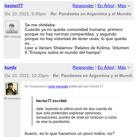
hector77
Responder
|
En Árbol
|
Más
Dic 10, 2021; 6:30pm
Re: Pandemia en Argentina y el Mundo
Se me olvidaba:
Cuando ya no queda comunidad humana, primero
porque no hay normas compartidas, y segundo
1887 mensajes
porque no hay voluntad de tener unas, lo que queda
es.....
Leer a Varlam Shalamov. Relatos de Kolima. Volumen
6."Ensayos sobre el mundo del hampa"
kurdy
Responder
|
En Árbol
|
Más
Dic 10, 2021; 10:23pm
Re: Pandemia en Argentina y el Mundo
En respuesta a
este mensaje
publicado por hector77
40 mensajes
hector77 escribió
Vale, leyendo tu ultimo post me doy cuenta de
que solo pretendes expresar opiniones,
sensaciones, puntos de vista en relacion a como
se vive la pandemia.
bueno, es lo que hacemos un poco todos, no?