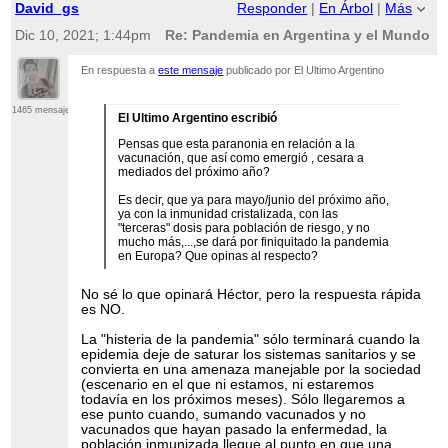
David_gs
Responder
|
En Árbol
|
Más
Dic 10, 2021; 1:44pm
Re: Pandemia en Argentina y el Mundo
En respuesta a
este mensaje
publicado por El Ultimo Argentino
1465 mensajes
El Ultimo Argentino escribió
Pensas que esta paranonia en relación a la
vacunación, que así como emergió , cesara a
mediados del próximo año?
Es decir, que ya para mayo/junio del próximo año,
ya con la inmunidad cristalizada, con las
"terceras" dosis para población de riesgo, y no
mucho más,...,se dará por finiquitado la pandemia
en Europa? Que opinas al respecto?
No sé lo que opinará Héctor, pero la respuesta rápida
es NO.
La "histeria de la pandemia" sólo terminará cuando la
epidemia deje de saturar los sistemas sanitarios y se
convierta en una amenaza manejable por la sociedad
(escenario en el que ni estamos, ni estaremos
todavía en los próximos meses). Sólo llegaremos a
ese punto cuando, sumando vacunados y no
vacunados que hayan pasado la enfermedad, la
población inmunizada llegue al punto en que una