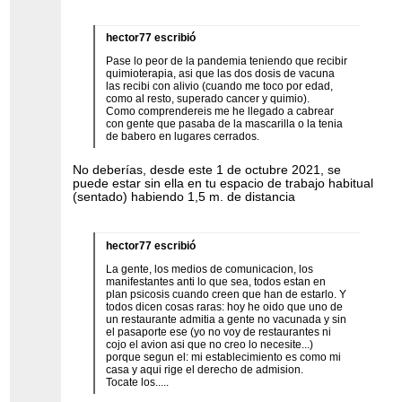
hector77 escribió
Pase lo peor de la pandemia teniendo que recibir
quimioterapia, asi que las dos dosis de vacuna
las recibi con alivio (cuando me toco por edad,
como al resto, superado cancer y quimio).
Como comprendereis me he llegado a cabrear
con gente que pasaba de la mascarilla o la tenia
de babero en lugares cerrados.
No deberías, desde este 1 de octubre 2021, se
puede estar sin ella en tu espacio de trabajo habitual
(sentado) habiendo 1,5 m. de distancia
hector77 escribió
La gente, los medios de comunicacion, los
manifestantes anti lo que sea, todos estan en
plan psicosis cuando creen que han de estarlo. Y
todos dicen cosas raras: hoy he oido que uno de
un restaurante admitia a gente no vacunada y sin
el pasaporte ese (yo no voy de restaurantes ni
cojo el avion asi que no creo lo necesite...)
porque segun el: mi establecimiento es como mi
casa y aqui rige el derecho de admision.
Tocate los.....