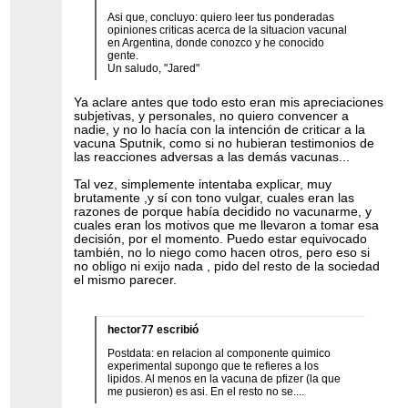
Asi que, concluyo: quiero leer tus ponderadas
opiniones criticas acerca de la situacion vacunal
en Argentina, donde conozco y he conocido
gente.
Un saludo, "Jared"
Ya aclare antes que todo esto eran mis apreciaciones
subjetivas, y personales, no quiero convencer a
nadie, y no lo hacía con la intención de criticar a la
vacuna Sputnik, como si no hubieran testimonios de
las reacciones adversas a las demás vacunas...
Tal vez, simplemente intentaba explicar, muy
brutamente ,y sí con tono vulgar, cuales eran las
razones de porque había decidido no vacunarme, y
cuales eran los motivos que me llevaron a tomar esa
decisión, por el momento. Puedo estar equivocado
también, no lo niego como hacen otros, pero eso si
no obligo ni exijo nada , pido del resto de la sociedad
el mismo parecer.
hector77 escribió
Postdata: en relacion al componente quimico
experimental supongo que te refieres a los
lipidos. Al menos en la vacuna de pfizer (la que
me pusieron) es asi. En el resto no se....