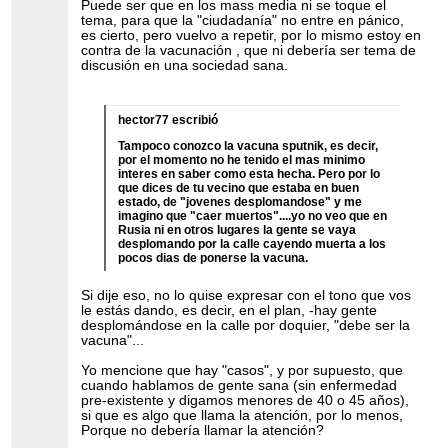
Puede ser que en los mass media ni se toque el
tema, para que la "ciudadanía" no entre en pánico,
es cierto, pero vuelvo a repetir, por lo mismo estoy en
contra de la vacunación , que ni debería ser tema de
discusión en una sociedad sana.
hector77 escribió
Tampoco conozco la vacuna sputnik, es decir,
por el momento no he tenido el mas minimo
interes en saber como esta hecha. Pero por lo
que dices de tu vecino que estaba en buen
estado, de "jovenes desplomandose" y me
imagino que "caer muertos"....yo no veo que en
Rusia ni en otros lugares la gente se vaya
desplomando por la calle cayendo muerta a los
pocos dias de ponerse la vacuna.
Si dije eso, no lo quise expresar con el tono que vos
le estás dando, es decir, en el plan, -hay gente
desplomándose en la calle por doquier, "debe ser la
vacuna"...
Yo mencione que hay "casos", y por supuesto, que
cuando hablamos de gente sana (sin enfermedad
pre-existente y digamos menores de 40 o 45 años),
si que es algo que llama la atención, por lo menos,
Porque no debería llamar la atención?