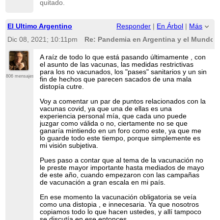
quitado.
El Ultimo Argentino
Responder
|
En Árbol
|
Más
Dic 08, 2021; 10:11pm
Re: Pandemia en Argentina y el Mundo
A raíz de todo lo que está pasando últimamente , con
el asunto de las vacunas, las medidas restrictivas
para los no vacunados, los "pases" sanitarios y un sin
806 mensajes
fin de hechos que parecen sacados de una mala
distopía cutre.
Voy a comentar un par de puntos relacionados con la
vacunas covid, ya que una de ellas es una
experiencia personal mía, que cada uno puede
juzgar como válida o no, ciertamente no se que
ganaría mintiendo en un foro como este, ya que me
lo guarde todo este tiempo, porque simplemente es
mi visión subjetiva.
Pues paso a contar que al tema de la vacunación no
le preste mayor importante hasta mediados de mayo
de este año, cuando empezaron con las campañas
de vacunación a gran escala en mi país.
En ese momento la vacunación obligatoria se veía
como una distopia , e innecesaria. Ya que nosotros
copiamos todo lo que hacen ustedes, y allí tampoco
se discutía en ese entonces.