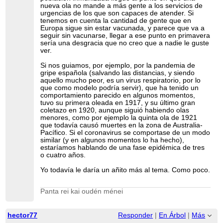
nueva ola no mande a más gente a los servicios de
urgencias de los que son capaces de atender. Si
tenemos en cuenta la cantidad de gente que en
Europa sigue sin estar vacunada, y parece que va a
seguir sin vacunarse, llegar a ese punto en primavera
sería una desgracia que no creo que a nadie le guste
ver.
Si nos guiamos, por ejemplo, por la pandemia de
gripe española (salvando las distancias, y siendo
aquello mucho peor, es un virus respiratorio, por lo
que como modelo podría servir), que ha tenido un
comportamiento parecido en algunos momentos,
tuvo su primera oleada en 1917, y su último gran
coletazo en 1920, aunque siguió habiendo olas
menores, como por ejemplo la quinta ola de 1921
que todavía causó muertes en la zona de Australia-
Pacífico. Si el coronavirus se comportase de un modo
similar (y en algunos momentos lo ha hecho),
estaríamos hablando de una fase epidémica de tres
o cuatro años.
Yo todavía le daría un añito más al tema. Como poco.
Panta rei kai oudén ménei
hector77
Responder
|
En Árbol
|
Más