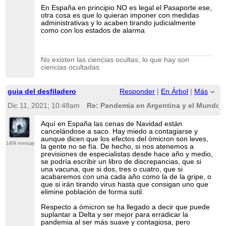
En España en principio NO es legal el Pasaporte ese,
otra cosa es que lo quieran imponer con medidas
administrativas y lo acaben tirando judicialmente
como con los estados de alarma
No existen las ciencias ocultas, lo que hay son
ciencias ocultadas
guia del desfiladero
Responder
|
En Árbol
|
Más
Dic 11, 2021; 10:48am
Re: Pandemia en Argentina y el Mundo
Aquí en España las cenas de Navidad están
cancelándose a saco. Hay miedo a contagiarse y
aunque dicen que los efectos del ómicron son leves,
1409 mensajes
la gente no se fía. De hecho, si nos atenemos a
previsiones de especialistas desde hace año y medio,
se podría escribir un libro de discrepancias, que si
una vacuna, que si dos, tres o cuatro, que si
acabaremos con una cada año como la de la gripe, o
que si irán tirando virus hasta que consigan uno que
elimine población de forma sutil.
Respecto a ómicron se ha llegado a decir que puede
suplantar a Delta y ser mejor para erradicar la
pandemia al ser más suave y contagiosa, pero