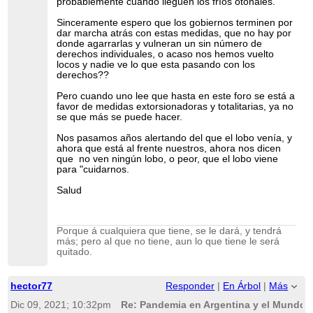
probablemente cuando lleguen los fríos otoñales.
Sinceramente espero que los gobiernos terminen por
dar marcha atrás con estas medidas, que no hay por
donde agarrarlas y vulneran un sin número de
derechos individuales, o acaso nos hemos vuelto
locos y nadie ve lo que esta pasando con los
derechos??
Pero cuando uno lee que hasta en este foro se está a
favor de medidas extorsionadoras y totalitarias, ya no
se que más se puede hacer.
Nos pasamos años alertando del que el lobo venía, y
ahora que está al frente nuestros, ahora nos dicen
que no ven ningún lobo, o peor, que el lobo viene
para "cuidarnos.
Salud
Porque á cualquiera que tiene, se le dará, y tendrá
más; pero al que no tiene, aun lo que tiene le será
quitado.
hector77
Responder
|
En Árbol
|
Más
Dic 09, 2021; 10:32pm
Re: Pandemia en Argentina y el Mundo