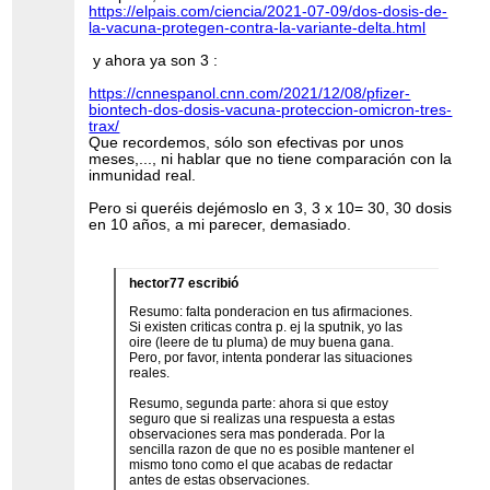
https://elpais.com/ciencia/2021-07-09/dos-dosis-de-
la-vacuna-protegen-contra-la-variante-delta.html
y ahora ya son 3 :
https://cnnespanol.cnn.com/2021/12/08/pfizer-
biontech-dos-dosis-vacuna-proteccion-omicron-tres-
trax/
Que recordemos, sólo son efectivas por unos
meses,..., ni hablar que no tiene comparación con la
inmunidad real.
Pero si queréis dejémoslo en 3, 3 x 10= 30, 30 dosis
en 10 años, a mi parecer, demasiado.
hector77 escribió
Resumo: falta ponderacion en tus afirmaciones.
Si existen criticas contra p. ej la sputnik, yo las
oire (leere de tu pluma) de muy buena gana.
Pero, por favor, intenta ponderar las situaciones
reales.
Resumo, segunda parte: ahora si que estoy
seguro que si realizas una respuesta a estas
observaciones sera mas ponderada. Por la
sencilla razon de que no es posible mantener el
mismo tono como el que acabas de redactar
antes de estas observaciones.