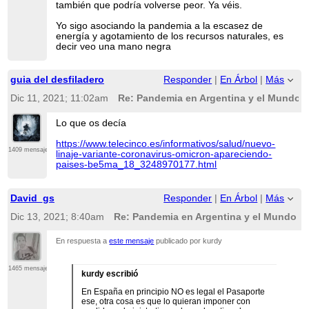
también que podría volverse peor. Ya véis.
Yo sigo asociando la pandemia a la escasez de
energía y agotamiento de los recursos naturales, es
decir veo una mano negra
guia del desfiladero
Responder
|
En Árbol
|
Más
Dic 11, 2021; 11:02am
Re: Pandemia en Argentina y el Mundo
Lo que os decía
https://www.telecinco.es/informativos/salud/nuevo-
1409 mensajes
linaje-variante-coronavirus-omicron-apareciendo-
paises-be5ma_18_3248970177.html
David_gs
Responder
|
En Árbol
|
Más
Dic 13, 2021; 8:40am
Re: Pandemia en Argentina y el Mundo
En respuesta a
este mensaje
publicado por kurdy
1465 mensajes
kurdy escribió
En España en principio NO es legal el Pasaporte
ese, otra cosa es que lo quieran imponer con