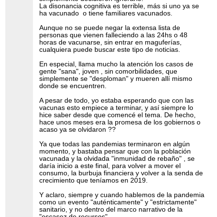
La disonancia cognitiva es terrible, más si uno ya se
ha vacunado o tiene familiares vacunados.
Aunque no se puede negar la extensa lista de
personas que vienen falleciendo a las 24hs o 48
horas de vacunarse, sin entrar en maguferías,
cualquiera puede buscar este tipo de noticias.
En especial, llama mucho la atención los casos de
gente "sana", joven , sin comorbilidades, que
simplemente se "desploman" y mueren allí mismo
donde se encuentren.
A pesar de todo, yo estaba esperando que con las
vacunas esto empiece a terminar, y así siempre lo
hice saber desde que comencé el tema. De hecho,
hace unos meses era la promesa de los gobiernos o
acaso ya se olvidaron ??
Ya que todas las pandemias terminaron en algún
momento, y bastaba pensar que con la población
vacunada y la olvidada "inmunidad de rebaño" , se
daría inicio a este final, para volver a mover el
consumo, la burbuja financiera y volver a la senda de
crecimiento que teníamos en 2019.
Y aclaro, siempre y cuando hablemos de la pandemia
como un evento "auténticamente" y "estrictamente"
sanitario, y no dentro del marco narrativo de la
"escasez de recursos".