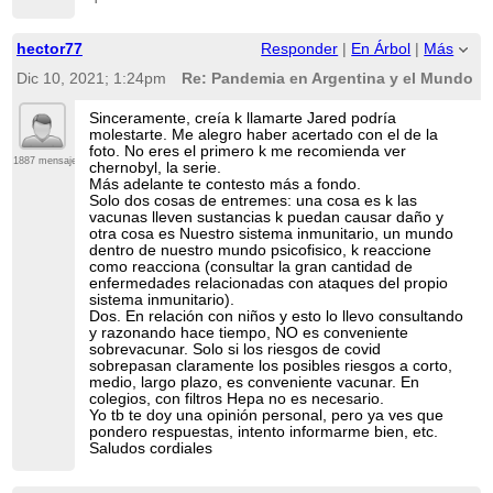
hector77
Responder
|
En Árbol
|
Más
Dic 10, 2021; 1:24pm
Re: Pandemia en Argentina y el Mundo
Sinceramente, creía k llamarte Jared podría
molestarte. Me alegro haber acertado con el de la
foto. No eres el primero k me recomienda ver
1887 mensajes
chernobyl, la serie.
Más adelante te contesto más a fondo.
Solo dos cosas de entremes: una cosa es k las
vacunas lleven sustancias k puedan causar daño y
otra cosa es Nuestro sistema inmunitario, un mundo
dentro de nuestro mundo psicofisico, k reaccione
como reacciona (consultar la gran cantidad de
enfermedades relacionadas con ataques del propio
sistema inmunitario).
Dos. En relación con niños y esto lo llevo consultando
y razonando hace tiempo, NO es conveniente
sobrevacunar. Solo si los riesgos de covid
sobrepasan claramente los posibles riesgos a corto,
medio, largo plazo, es conveniente vacunar. En
colegios, con filtros Hepa no es necesario.
Yo tb te doy una opinión personal, pero ya ves que
pondero respuestas, intento informarme bien, etc.
Saludos cordiales