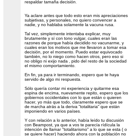
respaldar tamaña decisión.
Ya aclare antes que todo esto eran mis apreciaciones
subjetivas, y personales, no quiero convencer a
nadie, y no hablaba solamente la vacuna rusa.
Tal vez, simplemente intentaba explicar, muy
brutamente y sí con tono vulgar, cuales eran las
razones de porque había decidido no vacunarme, y
cuales eran los motivos que me llevaron a tomar esa
decisión, por el momento. Puedo estar equivocado
también, no lo niego como hacen otros, pero eso si
no obligo ni exijo nada , pido del resto de la sociedad
el mismo comportamiento.
En fin, ya para ir terminando, espero que te haya
servido de algo mi respuesta.
Sólo quería contar mi experiencia y quitarme esa
espina de encima, nuevamente repito, espero que los
gobiernos occidentales con lo que están o quieren
hacer, yo más que todo, claramente espero que se
de marcha atrás a la deriva "totalitaria" que están
imponiendo en varios países.
Y con relación a lo anterior, había leído tu discusión
con Beampost, ya que a vos te parecía rídícula la
intención de llamar "totalitarismo" a lo que se esta ( o
se quiere hacer) haciendo ahora con la población no