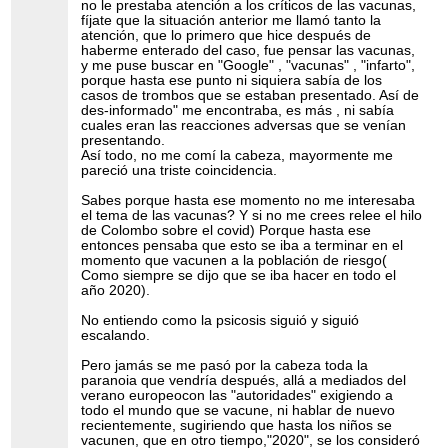
no le prestaba atención a los críticos de las vacunas,
fíjate que la situación anterior me llamó tanto la
atención, que lo primero que hice después de
haberme enterado del caso, fue pensar las vacunas,
y me puse buscar en "Google" , "vacunas" , "infarto",
porque hasta ese punto ni siquiera sabía de los
casos de trombos que se estaban presentado. Así de
des-informado" me encontraba, es más , ni sabía
cuales eran las reacciones adversas que se venían
presentando.
Así todo, no me comí la cabeza, mayormente me
pareció una triste coincidencia.
Sabes porque hasta ese momento no me interesaba
el tema de las vacunas? Y si no me crees relee el hilo
de Colombo sobre el covid) Porque hasta ese
entonces pensaba que esto se iba a terminar en el
momento que vacunen a la población de riesgo(
Como siempre se dijo que se iba hacer en todo el
año 2020).
No entiendo como la psicosis siguió y siguió
escalando.
Pero jamás se me pasó por la cabeza toda la
paranoia que vendría después, allá a mediados del
verano europeocon las "autoridades" exigiendo a
todo el mundo que se vacune, ni hablar de nuevo
recientemente, sugiriendo que hasta los niños se
vacunen, que en otro tiempo,"2020", se los consideró