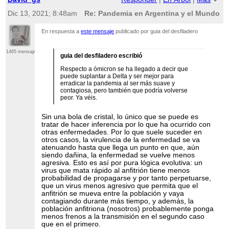
Dic 13, 2021; 8:48am
Re: Pandemia en Argentina y el Mundo
En respuesta a
este mensaje
publicado por guia del desfiladero
1465 mensajes
guia del desfiladero escribió
Respecto a ómicron se ha llegado a decir que
puede suplantar a Delta y ser mejor para
erradicar la pandemia al ser más suave y
contagiosa, pero también que podría volverse
peor. Ya véis.
Sin una bola de cristal, lo único que se puede es
tratar de hacer inferencia por lo que ha ocurrido con
otras enfermedades. Por lo que suele suceder en
otros casos, la virulencia de la enfermedad se va
atenuando hasta que llega un punto en que, aún
siendo dañina, la enfermedad se vuelve menos
agresiva. Esto es así por pura lógica evolutiva: un
virus que mata rápido al anfitrión tiene menos
probabilidad de propagarse y por tanto perpetuarse,
que un virus menos agresivo que permita que el
anfitrión se mueva entre la población y vaya
contagiando durante más tiempo, y además, la
población anfitriona (nosotros) probablemente ponga
menos frenos a la transmisión en el segundo caso
que en el primero.