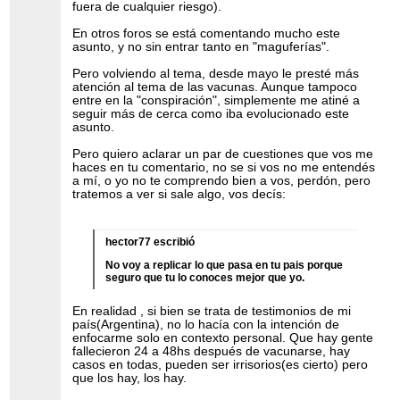
fuera de cualquier riesgo).
En otros foros se está comentando mucho este
asunto, y no sin entrar tanto en "maguferías".
Pero volviendo al tema, desde mayo le presté más
atención al tema de las vacunas. Aunque tampoco
entre en la "conspiración", simplemente me atiné a
seguir más de cerca como iba evolucionado este
asunto.
Pero quiero aclarar un par de cuestiones que vos me
haces en tu comentario, no se si vos no me entendés
a mí, o yo no te comprendo bien a vos, perdón, pero
tratemos a ver si sale algo, vos decís:
hector77 escribió
No voy a replicar lo que pasa en tu pais porque
seguro que tu lo conoces mejor que yo.
En realidad , si bien se trata de testimonios de mi
país(Argentina), no lo hacía con la intención de
enfocarme solo en contexto personal. Que hay gente
fallecieron 24 a 48hs después de vacunarse, hay
casos en todas, pueden ser irrisorios(es cierto) pero
que los hay, los hay.