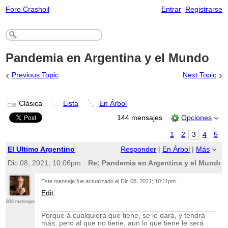
Foro Crashoil
Entrar
Registrarse
Pandemia en Argentina y el Mundo
‹
›
Previous Topic
Next Topic
Clásica
Lista
En Árbol
144 mensajes
Opciones
1
2
3
4
5
El Ultimo Argentino
Responder
|
En Árbol
|
Más
Dic 08, 2021; 10:06pm
Re: Pandemia en Argentina y el Mundo
Este mensaje fue actualizado el
Dic 08, 2021; 10:11pm
.
Edit.
806 mensajes
Porque á cualquiera que tiene, se le dará, y tendrá
más; pero al que no tiene, aun lo que tiene le será