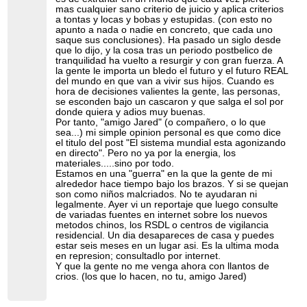
mas cualquier sano criterio de juicio y aplica criterios
a tontas y locas y bobas y estupidas. (con esto no
apunto a nada o nadie en concreto, que cada uno
saque sus conclusiones). Ha pasado un siglo desde
que lo dijo, y la cosa tras un periodo postbelico de
tranquilidad ha vuelto a resurgir y con gran fuerza. A
la gente le importa un bledo el futuro y el futuro REAL
del mundo en que van a vivir sus hijos. Cuando es
hora de decisiones valientes la gente, las personas,
se esconden bajo un cascaron y que salga el sol por
donde quiera y adios muy buenas.
Por tanto, "amigo Jared" (o compañero, o lo que
sea...) mi simple opinion personal es que como dice
el titulo del post "El sistema mundial esta agonizando
en directo". Pero no ya por la energia, los
materiales.....sino por todo.
Estamos en una "guerra" en la que la gente de mi
alrededor hace tiempo bajo los brazos. Y si se quejan
son como niños malcriados. No te ayudaran ni
legalmente. Ayer vi un reportaje que luego consulte
de variadas fuentes en internet sobre los nuevos
metodos chinos, los RSDL o centros de vigilancia
residencial. Un dia desapareces de casa y puedes
estar seis meses en un lugar asi. Es la ultima moda
en represion; consultadlo por internet.
Y que la gente no me venga ahora con llantos de
crios. (los que lo hacen, no tu, amigo Jared)