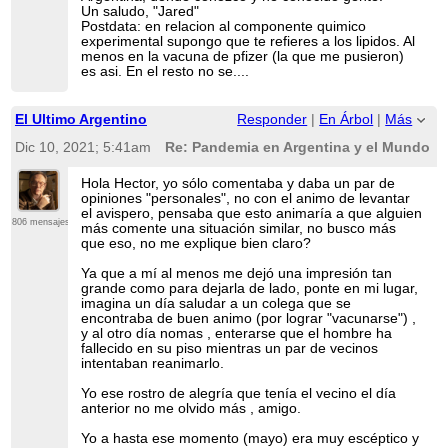
Un saludo, "Jared"
Postdata: en relacion al componente quimico
experimental supongo que te refieres a los lipidos. Al
menos en la vacuna de pfizer (la que me pusieron)
es asi. En el resto no se....
El Ultimo Argentino
Responder
|
En Árbol
|
Más
Dic 10, 2021; 5:41am
Re: Pandemia en Argentina y el Mundo
Hola Hector, yo sólo comentaba y daba un par de
opiniones "personales", no con el animo de levantar
el avispero, pensaba que esto animaría a que alguien
806 mensajes
más comente una situación similar, no busco más
que eso, no me explique bien claro?
Ya que a mí al menos me dejó una impresión tan
grande como para dejarla de lado, ponte en mi lugar,
imagina un día saludar a un colega que se
encontraba de buen animo (por lograr "vacunarse") ,
y al otro día nomas , enterarse que el hombre ha
fallecido en su piso mientras un par de vecinos
intentaban reanimarlo.
Yo ese rostro de alegría que tenía el vecino el día
anterior no me olvido más , amigo.
Yo a hasta ese momento (mayo) era muy escéptico y