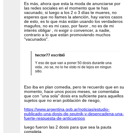
Es más, ahora que esta la moda de anunciarse por
las redes sociales en el momento que te has
vacunado, si luego a los 2 o 3 días te mueres, no
esperes que no llames la atención, hay varios casos
de esto, es lo que más están usando los verdaderos
magufos, no es mi caso, por favor , no es de mi
interés obligar , ni exigir o convencer, a nadie,
contrario a lo que están promoviendo muchos
"vacunados".
hector77 escribió
Y eso de que van a poner 50 dosis durante una
vida...no se, no lo he visto ni de lejos en ningun
sitio.
Eso iba en plan comedia, pero te recuerdo que en su
momento, hace unos pocos meses, se comentaba
que con "una sola" dosis era suficiente para aquellos
sujetos que no eran población de riesgo,
https://www.argentina.gob.ar/noticias/estudio-
publicado-una-dosis-de-sputnik-v-desencadena-una-
fuerte-respuesta-de-anticuerpos
luego fueron las 2 dosis para que sea la pauta
completa,