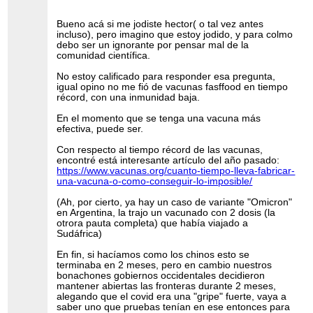
Bueno acá si me jodiste hector( o tal vez antes
incluso), pero imagino que estoy jodido, y para colmo
debo ser un ignorante por pensar mal de la
comunidad científica.
No estoy calificado para responder esa pregunta,
igual opino no me fió de vacunas fasffood en tiempo
récord, con una inmunidad baja.
En el momento que se tenga una vacuna más
efectiva, puede ser.
Con respecto al tiempo récord de las vacunas,
encontré está interesante artículo del año pasado:
https://www.vacunas.org/cuanto-tiempo-lleva-fabricar-
una-vacuna-o-como-conseguir-lo-imposible/
(Ah, por cierto, ya hay un caso de variante "Omicron"
en Argentina, la trajo un vacunado con 2 dosis (la
otrora pauta completa) que había viajado a
Sudáfrica)
En fin, si hacíamos como los chinos esto se
terminaba en 2 meses, pero en cambio nuestros
bonachones gobiernos occidentales decidieron
mantener abiertas las fronteras durante 2 meses,
alegando que el covid era una "gripe" fuerte, vaya a
saber uno que pruebas tenían en ese entonces para