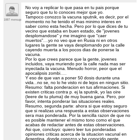
No voy a replicar lo que pasa en tu pais porque
seguro que tu lo conoces mejor que yo.
Tampoco conozco la vacuna sputnik, es decir, por el
1887 mensajes
momento no he tenido el mas minimo interes en
saber como esta hecha. Pero por lo que dices de tu
vecino que estaba en buen estado, de "jovenes
desplomandose" y me imagino que "caer
muertos"....yo no veo que en Rusia ni en otros
lugares la gente se vaya desplomando por la calle
cayendo muerta a los pocos dias de ponerse la
vacuna.
Por lo que crees parece que la gente, jovenes
incluidos, vaya muriendo por la calle nada mas ser
inyectada la vacuna. Menudo horror, peor que el
apocalipsis zombi.....
Y eso de que van a poner 50 dosis durante una
vida...no se, no lo he visto ni de lejos en ningun sitio.
Resumo: falta ponderacion en tus afirmaciones. Si
existen criticas contra p. ej la sputnik, yo las oire
(leere de tu pluma) de muy buena gana. Pero, por
favor, intenta ponderar las situaciones reales.
Resumo, segunda parte: ahora si que estoy seguro
que si realizas una respuesta a estas observaciones
sera mas ponderada. Por la sencilla razon de que no
es posible mantener el mismo tono como el que
acabas de redactar antes de estas observaciones.
Asi que, concluyo: quiero leer tus ponderadas
opiniones criticas acerca de la situacion vacunal en
Argentina, donde conozco y he conocido gente.