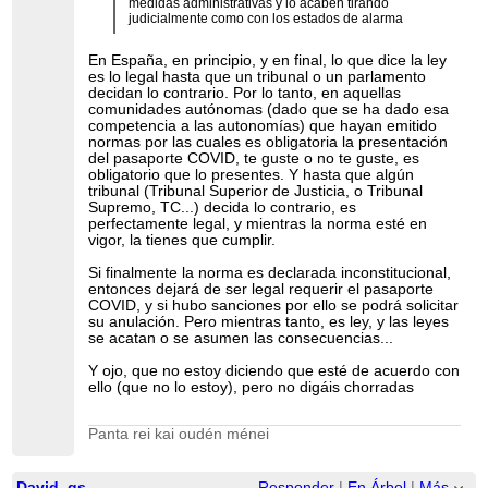
medidas administrativas y lo acaben tirando
judicialmente como con los estados de alarma
En España, en principio, y en final, lo que dice la ley
es lo legal hasta que un tribunal o un parlamento
decidan lo contrario. Por lo tanto, en aquellas
comunidades autónomas (dado que se ha dado esa
competencia a las autonomías) que hayan emitido
normas por las cuales es obligatoria la presentación
del pasaporte COVID, te guste o no te guste, es
obligatorio que lo presentes. Y hasta que algún
tribunal (Tribunal Superior de Justicia, o Tribunal
Supremo, TC...) decida lo contrario, es
perfectamente legal, y mientras la norma esté en
vigor, la tienes que cumplir.
Si finalmente la norma es declarada inconstitucional,
entonces dejará de ser legal requerir el pasaporte
COVID, y si hubo sanciones por ello se podrá solicitar
su anulación. Pero mientras tanto, es ley, y las leyes
se acatan o se asumen las consecuencias...
Y ojo, que no estoy diciendo que esté de acuerdo con
ello (que no lo estoy), pero no digáis chorradas
Panta rei kai oudén ménei
David_gs
Responder
|
En Árbol
|
Más