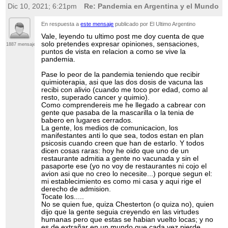
Dic 10, 2021; 6:21pm
Re: Pandemia en Argentina y el Mundo
En respuesta a
este mensaje
publicado por El Ultimo Argentino
Vale, leyendo tu ultimo post me doy cuenta de que
solo pretendes expresar opiniones, sensaciones,
1887 mensajes
puntos de vista en relacion a como se vive la
pandemia.
Pase lo peor de la pandemia teniendo que recibir
quimioterapia, asi que las dos dosis de vacuna las
recibi con alivio (cuando me toco por edad, como al
resto, superado cancer y quimio).
Como comprendereis me he llegado a cabrear con
gente que pasaba de la mascarilla o la tenia de
babero en lugares cerrados.
La gente, los medios de comunicacion, los
manifestantes anti lo que sea, todos estan en plan
psicosis cuando creen que han de estarlo. Y todos
dicen cosas raras: hoy he oido que uno de un
restaurante admitia a gente no vacunada y sin el
pasaporte ese (yo no voy de restaurantes ni cojo el
avion asi que no creo lo necesite...) porque segun el:
mi establecimiento es como mi casa y aqui rige el
derecho de admision.
Tocate los.....
No se quien fue, quiza Chesterton (o quiza no), quien
dijo que la gente seguia creyendo en las virtudes
humanas pero que estas se habian vuelto locas; y no
es de extrañar en un mundo que cada vez pierde