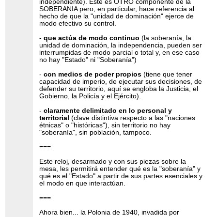
independiente). Este es OTRO componente de la
SOBERANIA pero, en particular, hace referencia al
hecho de que la "unidad de dominación" ejerce de
modo efectivo su control.
-
que actúa de modo continuo
(la soberanía, la
unidad de dominación, la independencia, pueden ser
interrumpidas de modo parcial o total y, en ese caso
no hay "Estado" ni "Soberanía")
-
con medios de poder propios
(tiene que tener
capacidad de imperio, de ejecutar sus decisiones, de
defender su territorio, aquí se engloba la Justicia, el
Gobierno, la Policía y el Ejército).
-
claramente delimitado en lo personal y
territorial
(clave distintiva respecto a las "naciones
étnicas" o "históricas"), sin territorio no hay
"soberanía", sin población, tampoco.
===
Este reloj, desarmado y con sus piezas sobre la
mesa, les permitirá entender qué es la "soberanía" y
qué es el "Estado" a partir de sus partes esenciales y
el modo en que interactúan.
===
Ahora bien... la Polonia de 1940, invadida por