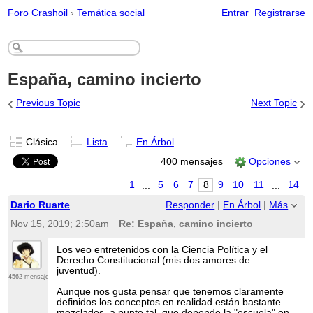
Foro Crashoil
›
Temática social
Entrar
Registrarse
España, camino incierto
‹
›
Previous Topic
Next Topic
Clásica
Lista
En Árbol
400 mensajes
Opciones
1
...
5
6
7
8
9
10
11
...
14
Dario Ruarte
Responder
|
En Árbol
|
Más
Nov 15, 2019; 2:50am
Re: España, camino incierto
Los veo entretenidos con la Ciencia Política y el
Derecho Constitucional (mis dos amores de
juventud).
4562 mensajes
Aunque nos gusta pensar que tenemos claramente
definidos los conceptos en realidad están bastante
mezclados, a punto tal, que depende la "escuela" en