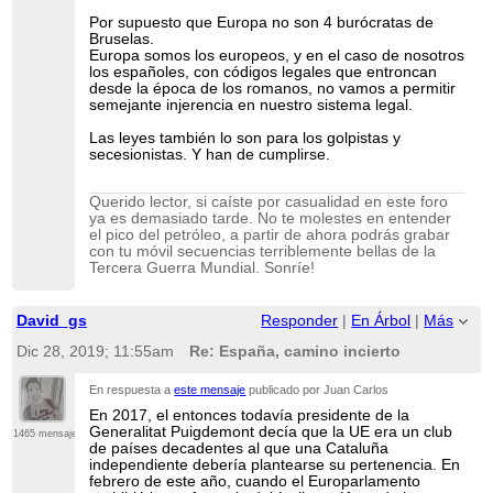
Por supuesto que Europa no son 4 burócratas de
Bruselas.
Europa somos los europeos, y en el caso de nosotros
los españoles, con códigos legales que entroncan
desde la época de los romanos, no vamos a permitir
semejante injerencia en nuestro sistema legal.
Las leyes también lo son para los golpistas y
secesionistas. Y han de cumplirse.
Querido lector, si caíste por casualidad en este foro
ya es demasiado tarde. No te molestes en entender
el pico del petróleo, a partir de ahora podrás grabar
con tu móvil secuencias terriblemente bellas de la
Tercera Guerra Mundial. Sonríe!
David_gs
Responder
|
En Árbol
|
Más
Dic 28, 2019; 11:55am
Re: España, camino incierto
En respuesta a
este mensaje
publicado por Juan Carlos
En 2017, el entonces todavía presidente de la
Generalitat Puigdemont decía que la UE era un club
1465 mensajes
de países decadentes al que una Cataluña
independiente debería plantearse su pertenencia. En
febrero de este año, cuando el Europarlamento