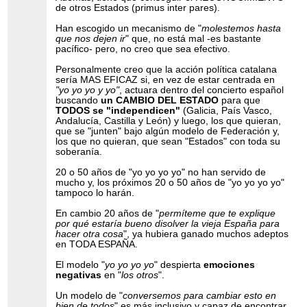
de otros Estados (primus inter pares).
Han escogido un mecanismo de "
molestemos hasta
que nos dejen ir
" que, no está mal -es bastante
pacífico- pero, no creo que sea efectivo.
Personalmente creo que la acción política catalana
sería MAS EFICAZ si, en vez de estar centrada en
"yo yo yo y yo"
, actuara dentro del concierto español
buscando
un CAMBIO DEL ESTADO
para que
TODOS se "independicen"
(Galicia, País Vasco,
Andalucía, Castilla y León) y luego, los que quieran,
que se "junten" bajo algún modelo de Federación y,
los que no quieran, que sean "Estados" con toda su
soberanía.
20 o 50 años de "yo yo yo yo" no han servido de
mucho y, los próximos 20 o 50 años de "yo yo yo yo"
tampoco lo harán.
En cambio 20 años de "
permíteme que te explique
por qué estaría bueno disolver la vieja España para
hacer otra cosa
", ya hubiera ganado muchos adeptos
en TODA ESPAÑA.
El modelo "
yo yo yo yo
" despierta
emociones
negativas
en "
los otros
".
Un modelo de "
conversemos para cambiar esto en
bien de todos
" es más inclusivo y capaz de encontrar