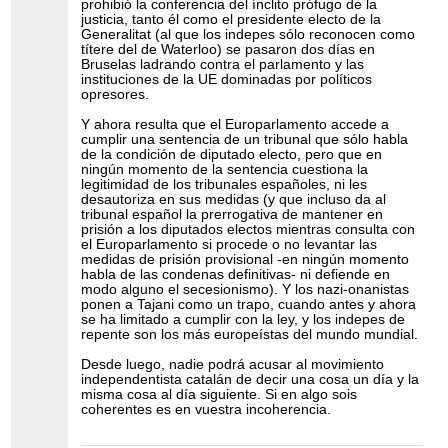
prohibió la conferencia del ínclito prófugo de la
justicia, tanto él como el presidente electo de la
Generalitat (al que los indepes sólo reconocen como
títere del de Waterloo) se pasaron dos días en
Bruselas ladrando contra el parlamento y las
instituciones de la UE dominadas por políticos
opresores.
Y ahora resulta que el Europarlamento accede a
cumplir una sentencia de un tribunal que sólo habla
de la condición de diputado electo, pero que en
ningún momento de la sentencia cuestiona la
legitimidad de los tribunales españoles, ni les
desautoriza en sus medidas (y que incluso da al
tribunal español la prerrogativa de mantener en
prisión a los diputados electos mientras consulta con
el Europarlamento si procede o no levantar las
medidas de prisión provisional -en ningún momento
habla de las condenas definitivas- ni defiende en
modo alguno el secesionismo). Y los nazi-onanistas
ponen a Tajani como un trapo, cuando antes y ahora
se ha limitado a cumplir con la ley, y los indepes de
repente son los más europeístas del mundo mundial.
Desde luego, nadie podrá acusar al movimiento
independentista catalán de decir una cosa un día y la
misma cosa al día siguiente. Si en algo sois
coherentes es en vuestra incoherencia.