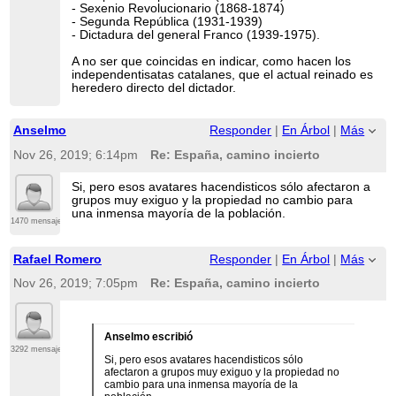
- Sexenio Revolucionario (1868-1874)
- Segunda República (1931-1939)
- Dictadura del general Franco (1939-1975).
A no ser que coincidas en indicar, como hacen los
independentisatas catalanes, que el actual reinado es
heredero directo del dictador.
Anselmo
Responder
|
En Árbol
|
Más
Nov 26, 2019; 6:14pm
Re: España, camino incierto
Si, pero esos avatares hacendisticos sólo afectaron a
grupos muy exiguo y la propiedad no cambio para
una inmensa mayoría de la población.
1470 mensajes
Rafael Romero
Responder
|
En Árbol
|
Más
Nov 26, 2019; 7:05pm
Re: España, camino incierto
Anselmo escribió
3292 mensajes
Si, pero esos avatares hacendisticos sólo
afectaron a grupos muy exiguo y la propiedad no
cambio para una inmensa mayoría de la