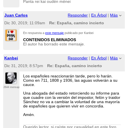
Panta rei kai oudén ménei
Juan Carlos
Responder
|
En Árbol
|
Más
Dic 30, 2019; 11:09am
Re: España, camino incierto
En respuesta a
este mensaje
publicado por Kanbei
CONTENIDOS ELIMINADOS
El autor ha borrado este mensaje.
Kanbei
Responder
|
En Árbol
|
Más
Dic 31, 2019; 8:57pm
Re: España, camino incierto
Los españoles reaccionarán tarde, pero lo harán.
Como en 711, 1808 y 1936, las aguas volverán a su
cauce.
2644 mensajes
Una abogada del estado retorciendo su informe para
que cuadre con la versión del impostor, felón y traidor
Sánchez no va a cambiar la voluntad de una mayoría
de españoles que quieren vivir en concordia.
Amén.
Querido lector, si caíste por casualidad en este foro