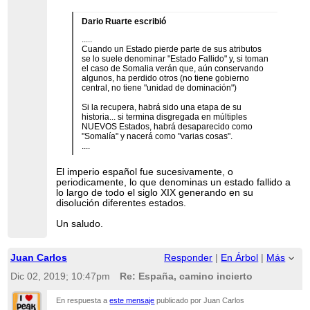
Dario Ruarte escribió
.....
Cuando un Estado pierde parte de sus atributos
se lo suele denominar "Estado Fallido" y, si toman
el caso de Somalia verán que, aún conservando
algunos, ha perdido otros (no tiene gobierno
central, no tiene "unidad de dominación")
Si la recupera, habrá sido una etapa de su
historia... si termina disgregada en múltiples
NUEVOS Estados, habrá desaparecido como
"Somalía" y nacerá como "varias cosas".
....
El imperio español fue sucesivamente, o
periodicamente, lo que denominas un estado fallido a
lo largo de todo el siglo XIX generando en su
disolución diferentes estados.
Un saludo.
Juan Carlos
Responder
|
En Árbol
|
Más
Dic 02, 2019; 10:47pm
Re: España, camino incierto
En respuesta a
este mensaje
publicado por Juan Carlos