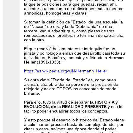
la que te posiciones para que puedas, recién ahí,
acceder a un conjunto de definiciones más o menos
armónicas, homogéneas y claras.
Si toman la definición de "Estado" de una escuela, la
de "Nación" de otra y la de "Soberanía" de una
tercera, van a advertir que, como piezas de tres
rompecabezas diferentes, no terminan de calzar una
con la otra.
El que resolvió bellamente este intríngulis fue un
jurista y politólogo alemán que desarrolló casi toda su
actividad en España y, me estoy refiriendo a
Herman
Heller
(1891-1933).
https://es.wikipedia.org/wiki/Hermann_Heller
Su obra clave "Teoría del Estado" es, como buen
alemán, una obra densa pero de una precisión de
relojería y aclara TODOS los conceptos de modo
brillante.
Para ello, tuvo la virtud de separar
la HISTORIA y
EVOLUCION, de la REALIDAD PRESENTE
y eso le
facilitó poder encuadrar todos los conceptos.
Y esto porque el desarrollo histórico del Estado viene
a culminar un proceso bastante complejo donde -por
citar un caso- tuvimos una época donde el poder