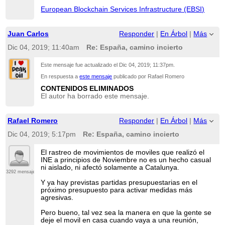
European Blockchain Services Infrastructure (EBSI)
Juan Carlos
Responder
|
En Árbol
|
Más
Dic 04, 2019; 11:40am
Re: España, camino incierto
Este mensaje fue actualizado el
Dic 04, 2019; 11:37pm
.
En respuesta a
este mensaje
publicado por Rafael Romero
CONTENIDOS ELIMINADOS
El autor ha borrado este mensaje.
Rafael Romero
Responder
|
En Árbol
|
Más
Dic 04, 2019; 5:17pm
Re: España, camino incierto
El rastreo de movimientos de moviles que realizó el
INE a principios de Noviembre no es un hecho casual
ni aislado, ni afectó solamente a Catalunya.
3292 mensajes
Y ya hay previstas partidas presupuestarias en el
próximo presupuesto para activar medidas más
agresivas.
Pero bueno, tal vez sea la manera en que la gente se
deje el movil en casa cuando vaya a una reunión,