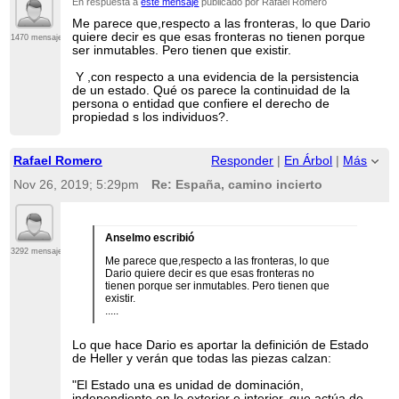
En respuesta a
este mensaje
publicado por Rafael Romero
Me parece que,respecto a las fronteras, lo que Dario
quiere decir es que esas fronteras no tienen porque
1470 mensajes
ser inmutables. Pero tienen que existir.
Y ,con respecto a una evidencia de la persistencia
de un estado. Qué os parece la continuidad de la
persona o entidad que confiere el derecho de
propiedad s los individuos?.
Rafael Romero
Responder
|
En Árbol
|
Más
Nov 26, 2019; 5:29pm
Re: España, camino incierto
Anselmo escribió
3292 mensajes
Me parece que,respecto a las fronteras, lo que
Dario quiere decir es que esas fronteras no
tienen porque ser inmutables. Pero tienen que
existir.
.....
Lo que hace Dario es aportar la definición de Estado
de Heller y verán que todas las piezas calzan:
"El Estado una es unidad de dominación,
independiente en lo exterior e interior, que actúa de