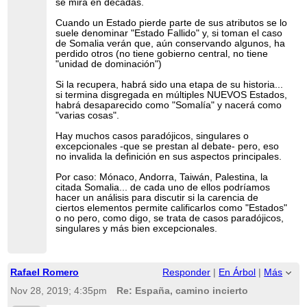
se mira en décadas.
Cuando un Estado pierde parte de sus atributos se lo
suele denominar "Estado Fallido" y, si toman el caso
de Somalia verán que, aún conservando algunos, ha
perdido otros (no tiene gobierno central, no tiene
"unidad de dominación")
Si la recupera, habrá sido una etapa de su historia...
si termina disgregada en múltiples NUEVOS Estados,
habrá desaparecido como "Somalía" y nacerá como
"varias cosas".
Hay muchos casos paradójicos, singulares o
excepcionales -que se prestan al debate- pero, eso
no invalida la definición en sus aspectos principales.
Por caso: Mónaco, Andorra, Taiwán, Palestina, la
citada Somalia... de cada uno de ellos podríamos
hacer un análisis para discutir si la carencia de
ciertos elementos permite calificarlos como "Estados"
o no pero, como digo, se trata de casos paradójicos,
singulares y más bien excepcionales.
Rafael Romero
Responder
|
En Árbol
|
Más
Nov 28, 2019; 4:35pm
Re: España, camino incierto