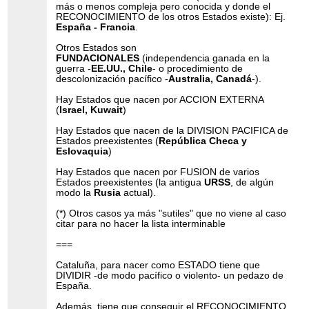
más o menos compleja pero conocida y donde el
RECONOCIMIENTO de los otros Estados existe): Ej.
España - Francia
.
Otros Estados son
FUNDACIONALES
(independencia ganada en la
guerra -
EE.UU., Chile
- o procedimiento de
descolonización pacífico -
Australia, Canadá
-).
Hay Estados que nacen por ACCION EXTERNA
(
Israel, Kuwait
)
Hay Estados que nacen de la DIVISION PACIFICA de
Estados preexistentes (
República Checa y
Eslovaquia
)
Hay Estados que nacen por FUSION de varios
Estados preexistentes (la antigua
URSS
, de algún
modo la
Rusia
actual).
(*) Otros casos ya más "sutiles" que no viene al caso
citar para no hacer la lista interminable
===
Cataluña, para nacer como ESTADO tiene que
DIVIDIR -de modo pacífico o violento- un pedazo de
España.
Además, tiene que conseguir el RECONOCIMIENTO