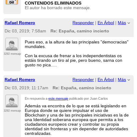
CONTENIDOS ELIMINADOS
El autor ha borrado este mensaje.
Rafael Romero
Responder
|
En Árbol
|
Más
Dic 03, 2019; 7:58am
Re: España, camino incierto
Pues eso, a la altura de las principales "democracias"
mundiales.
3292 mensajes
Con la excusa de frenar a los independentistas os
estáis tirando un tiro al pie, pero bueno, sarna con
gusto no pica.....
Rafael Romero
Responder
|
En Árbol
|
Más
Dic 03, 2019; 11:17am
Re: España, camino incierto
En respuesta a
este mensaje
publicado por Juan Carlos
Además va encontra de lo que se está legislando en
Europa donde se quiere impulsar el uso de
3292 mensajes
Blockchain y una de las principales iniciativas es la de
una Identidad soberana europea que permita a los
ciudadanos europeos crear y controlar su propia
identidad sin fronteras y sin depender de autoridades
centralizadas.