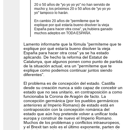
20 o 50 años de "yo yo yo yo" no han servido de
mucho y, los próximos 20 o 50 años de "yo yo yo
yo" tampoco lo harán.
En cambio 20 años de "permíteme que te
explique por qué estaría bueno disolver la vieja
España para hacer otra cosa", ya hubiera ganado
muchos adeptos en TODA ESPAÑA.
Lamento informarte que la fómula "permíteme que te
explique por qué estaría bueno disolver la vieja
España para hacer otra cosa" ya se ha estado
aplicando. De hecho la reforma del Estatut de
Catalunya, que algunos ponen como punto de partida
de la situación actual, era un "permíteme que te
explique como podemos continuar juntos siendo
diferentes".
El problema es de concepción del estado. Castilla
desde su creación nunca a sido capaz de concebir un
estado que no sea unitario, en contraposición a como
funcionaba la Corona de Aragón de facto. La
concepción germánica (por los pueblos germánicos
anteriores al Imperio Romano) de estado está en
contraposición con la concepción románica del
estado que aún hoy pretende volver a unificar toda
europa y construir de nuevo el Imperio Romano.
Muchos de los problemas y conflictos intraeuropeos,
y el Brexit tan solo es el último exponente, parten de