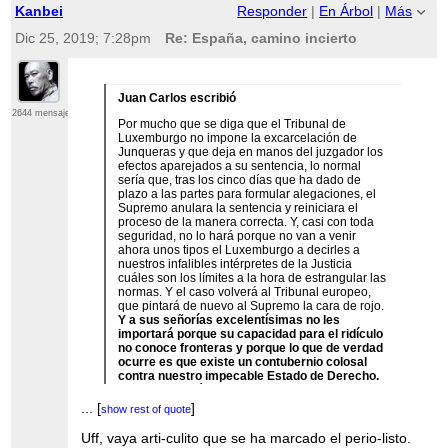
Kanbei
Responder
|
En Árbol
|
Más
Dic 25, 2019; 7:28pm
Re: España, camino incierto
Juan Carlos escribió
2644 mensajes
Por mucho que se diga que el Tribunal de
Luxemburgo no impone la excarcelación de
Junqueras y que deja en manos del juzgador los
efectos aparejados a su sentencia, lo normal
sería que, tras los cinco días que ha dado de
plazo a las partes para formular alegaciones, el
Supremo anulara la sentencia y reiniciara el
proceso de la manera correcta. Y, casi con toda
seguridad, no lo hará porque no van a venir
ahora unos tipos el Luxemburgo a decirles a
nuestros infalibles intérpretes de la Justicia
cuáles son los límites a la hora de estrangular las
normas. Y el caso volverá al Tribunal europeo,
que pintará de nuevo al Supremo la cara de rojo.
Y a sus señorías excelentísimas no les
importará porque su capacidad para el ridículo
no conoce fronteras y porque lo que de verdad
ocurre es que existe un contubernio colosal
contra nuestro impecable Estado de Derecho.
Europa y, quizás el mundo entero, es
independentista. Contra eso luchamos.
...
[
]
show rest of quote
Fuente
Uff, vaya arti-culito que se ha marcado el perio-listo.