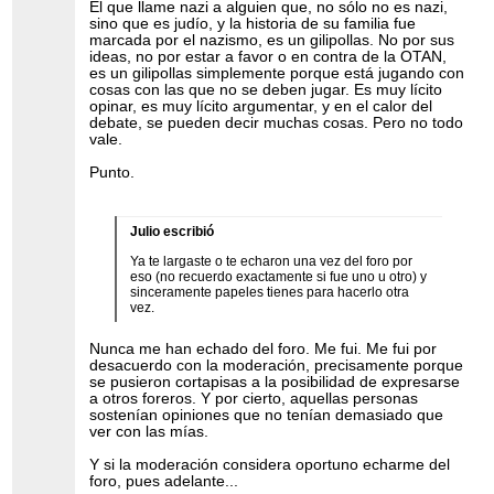
El que llame nazi a alguien que, no sólo no es nazi,
sino que es judío, y la historia de su familia fue
marcada por el nazismo, es un gilipollas. No por sus
ideas, no por estar a favor o en contra de la OTAN,
es un gilipollas simplemente porque está jugando con
cosas con las que no se deben jugar. Es muy lícito
opinar, es muy lícito argumentar, y en el calor del
debate, se pueden decir muchas cosas. Pero no todo
vale.
Punto.
Julio escribió
Ya te largaste o te echaron una vez del foro por
eso (no recuerdo exactamente si fue uno u otro) y
sinceramente papeles tienes para hacerlo otra
vez.
Nunca me han echado del foro. Me fui. Me fui por
desacuerdo con la moderación, precisamente porque
se pusieron cortapisas a la posibilidad de expresarse
a otros foreros. Y por cierto, aquellas personas
sostenían opiniones que no tenían demasiado que
ver con las mías.
Y si la moderación considera oportuno echarme del
foro, pues adelante...