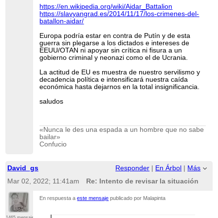
https://en.wikipedia.org/wiki/Aidar_Battalion
https://slavyangrad.es/2014/11/17/los-crimenes-del-
batallon-aidar/
Europa podría estar en contra de Putín y de esta
guerra sin plegarse a los dictados e intereses de
EEUU/OTAN ni apoyar sin crítica ni fisura a un
gobierno criminal y neonazi como el de Ucrania.
La actitud de EU es muestra de nuestro servilismo y
decadencia política e intensificará nuestra caída
económica hasta dejarnos en la total insignificancia.
saludos
«Nunca le des una espada a un hombre que no sabe
bailar»
Confucio
David_gs
Responder
|
En Árbol
|
Más
Mar 02, 2022; 11:41am
Re: Intento de revisar la situación
En respuesta a
este mensaje
publicado por Malapinta
1465 mensajes