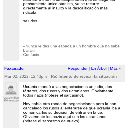
pensamiento único otanista, ya se recurre
directamente al insulto y la descalificación más
ridícula.
saludos
«Nunca le des una espada a un hombre que no sabe
bailar»
Confucio
Faxanadu
Responder
|
En Árbol
|
Más
Mar 02, 2022; 12:43pm
Re: Intento de revisar la situación
Ucrania mandó a las negociaciones un judio, dos
tártaros, dos rusos y dos ucranianos. Obviamente
todos nazis (nótese el sarcasmo).
Usuario Bloqueado
820 mensajes
Hoy había otra ronda de negociaciones pero la han
cancelado los rusos al enterarse de que ucrania iba a
comunicarles su decisión de entrar en la ue.
Obviamente los nazis aquí son los ucranianos
(nótese el sarcasmo de nuevo).