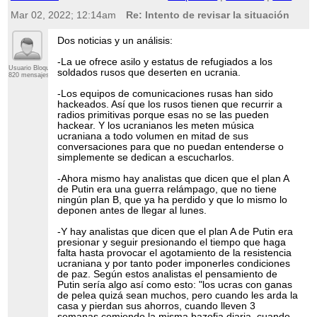
Mar 02, 2022; 12:14am
Re: Intento de revisar la situación
Dos noticias y un análisis:
-La ue ofrece asilo y estatus de refugiados a los
Usuario Bloqueado
soldados rusos que deserten en ucrania.
820 mensajes
-Los equipos de comunicaciones rusas han sido
hackeados. Así que los rusos tienen que recurrir a
radios primitivas porque esas no se las pueden
hackear. Y los ucranianos les meten música
ucraniana a todo volumen en mitad de sus
conversaciones para que no puedan entenderse o
simplemente se dedican a escucharlos.
-Ahora mismo hay analistas que dicen que el plan A
de Putin era una guerra relámpago, que no tiene
ningún plan B, que ya ha perdido y que lo mismo lo
deponen antes de llegar al lunes.
-Y hay analistas que dicen que el plan A de Putin era
presionar y seguir presionando el tiempo que haga
falta hasta provocar el agotamiento de la resistencia
ucraniana y por tanto poder imponerles condiciones
de paz. Según estos analistas el pensamiento de
Putin sería algo así como esto: "los ucras con ganas
de pelea quizá sean muchos, pero cuando les arda la
casa y pierdan sus ahorros, cuando lleven 3
semanas comiendo la misma bazofia diaria, cuando