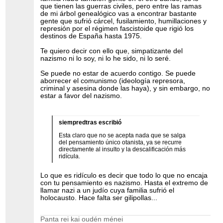
que tienen las guerras civiles, pero entre las ramas
de mi árbol genealógico vas a encontrar bastante
gente que sufrió cárcel, fusilamiento, humillaciones y
represión por el régimen fascistoide que rigió los
destinos de España hasta 1975.
Te quiero decir con ello que, simpatizante del
nazismo ni lo soy, ni lo he sido, ni lo seré.
Se puede no estar de acuerdo contigo. Se puede
aborrecer el comunismo (ideología represora,
criminal y asesina donde las haya), y sin embargo, no
estar a favor del nazismo.
siempredtras escribió
Esta claro que no se acepta nada que se salga
del pensamiento único otanista, ya se recurre
directamente al insulto y la descalificación más
ridícula.
Lo que es ridículo es decir que todo lo que no encaja
con tu pensamiento es nazismo. Hasta el extremo de
llamar nazi a un judío cuya familia sufrió el
holocausto. Hace falta ser gilipollas...
Panta rei kai oudén ménei