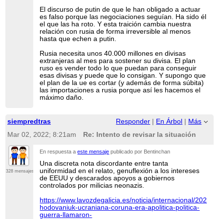
El discurso de putin de que le han obligado a actuar
es falso porque las negociaciones seguían. Ha sido él
el que las ha roto. Y esta traición cambia nuestra
relación con rusia de forma irreversible al menos
hasta que echen a putin.
Rusia necesita unos 40.000 millones en divisas
extranjeras al mes para sostener su divisa. El plan
ruso es vender todo lo que puedan para conseguir
esas divisas y puede que lo consigan. Y supongo que
el plan de la ue es cortar (y además de forma súbita)
las importaciones a rusia porque así les hacemos el
máximo daño.
siempredtras
Responder
|
En Árbol
|
Más
Mar 02, 2022; 8:21am
Re: Intento de revisar la situación
En respuesta a
este mensaje
publicado por Bentinchan
Una discreta nota discordante entre tanta
uniformidad en el relato, genuflexión a los intereses
328 mensajes
de EEUU y descarados apoyos a gobiernos
controlados por milicias neonazis.
https://www.lavozdegalicia.es/noticia/internacional/2022/0
hodovaniuk-ucraniana-coruna-era-apolitica-politica-
guerra-llamaron-