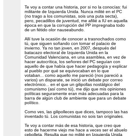
Te voy a contar una historia, por si no la conocías: fui
militante de Izquierda Unida. Nunca milité en el PC
(no trago a los comunistas, sois una puta secta),
pero, pecadillos de juventud, me afilié a IU en aquella
época en que la corrupción del PP impregnaba todo
de un fétido olor nauseabundo.
Allí tuve la ocasión de conocer a trasnochados como
tú, que siguen soñando con tomar el palacio de
invierno. Ya no tan joven, en 2007, después del
batacazo electoral de Izquierda Unida en la
Comunidad Valenciana, en una asamblea, en vez de
hacer autocrítica, los señores del PC seguían con
aquello de que había que hacer pedagogía y explicar
al pueblo por qué se equivocaban en lo que
votaban... como aquello me pareció (nos pareció a
varios) un disparate, se inició un debate por correo
electrónico... en el que un gilipollas nostálgico del
comunismo (así como tú), me dijo que mis opiniones
políticas seguramente eran más adecuadas para la
barra de algún club de ambiente que para un debate
político.
Como ves, las gilipolleces que dices, tampoco las has
inventado tú. Los comunistas no sois tan originales.
Te voy a contar más de esa historia, que creo que
esto de hacerme viejo me hace a veces ser el abuelo
cebolleta. Resulta que no milité en Izquierda Unida