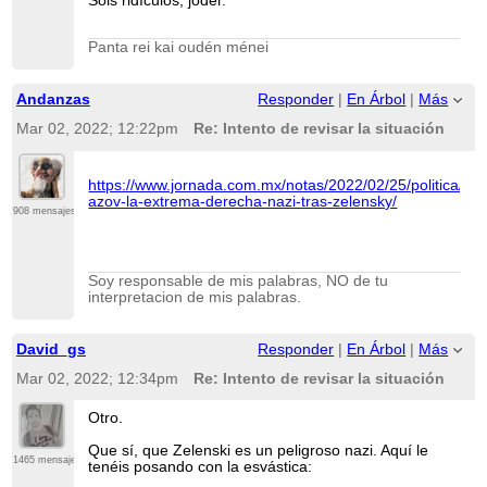
Sois ridículos, joder.
Panta rei kai oudén ménei
Andanzas
Responder
|
En Árbol
|
Más
Mar 02, 2022; 12:22pm
Re: Intento de revisar la situación
https://www.jornada.com.mx/notas/2022/02/25/politica/bat
azov-la-extrema-derecha-nazi-tras-zelensky/
908 mensajes
Soy responsable de mis palabras, NO de tu
interpretacion de mis palabras.
David_gs
Responder
|
En Árbol
|
Más
Mar 02, 2022; 12:34pm
Re: Intento de revisar la situación
Otro.
Que sí, que Zelenski es un peligroso nazi. Aquí le
1465 mensajes
tenéis posando con la esvástica: