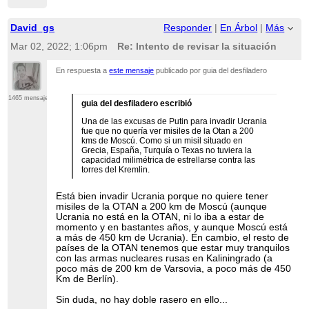
David_gs
Responder
|
En Árbol
|
Más
Mar 02, 2022; 1:06pm
Re: Intento de revisar la situación
En respuesta a
este mensaje
publicado por guia del desfiladero
1465 mensajes
guia del desfiladero escribió
Una de las excusas de Putin para invadir Ucrania
fue que no quería ver misiles de la Otan a 200
kms de Moscú. Como si un misil situado en
Grecia, España, Turquía o Texas no tuviera la
capacidad milimétrica de estrellarse contra las
torres del Kremlin.
Está bien invadir Ucrania porque no quiere tener
misiles de la OTAN a 200 km de Moscú (aunque
Ucrania no está en la OTAN, ni lo iba a estar de
momento y en bastantes años, y aunque Moscú está
a más de 450 km de Ucrania). En cambio, el resto de
países de la OTAN tenemos que estar muy tranquilos
con las armas nucleares rusas en Kaliningrado (a
poco más de 200 km de Varsovia, a poco más de 450
Km de Berlín).
Sin duda, no hay doble rasero en ello...