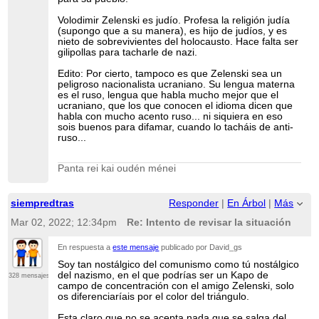
Volodimir Zelenski es judío. Profesa la religión judía
(supongo que a su manera), es hijo de judíos, y es
nieto de sobrevivientes del holocausto. Hace falta ser
gilipollas para tacharle de nazi.
Edito: Por cierto, tampoco es que Zelenski sea un
peligroso nacionalista ucraniano. Su lengua materna
es el ruso, lengua que habla mucho mejor que el
ucraniano, que los que conocen el idioma dicen que
habla con mucho acento ruso... ni siquiera en eso
sois buenos para difamar, cuando lo tacháis de anti-
ruso...
Panta rei kai oudén ménei
siempredtras
Responder
|
En Árbol
|
Más
Mar 02, 2022; 12:34pm
Re: Intento de revisar la situación
En respuesta a
este mensaje
publicado por David_gs
Soy tan nostálgico del comunismo como tú nostálgico
del nazismo, en el que podrías ser un Kapo de
328 mensajes
campo de concentración con el amigo Zelenski, solo
os diferenciaríais por el color del triángulo.
Esta claro que no se acepta nada que se salga del