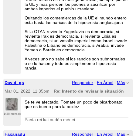
la UE y mas pierden los peones a sacrificar por
ambos imperios el pueblo ucraniano.
Quitando los comemierdas de la UE el mundo entero
esta hasta las narices de la hipocresía anglosajona.
Si la OTAN revienta Yugoslavia es democracia, si
revienta Irak es democracia, si revienta Libia es
democracia, si un vasallo imperial como Israel invade
Palestina o Líbano es democracia, si Arabia invade
Yemen o Barein es democracia.
A veces uno no sabe si los rancios son subnormales
o se lo hacen y todo es simplemente hipocresía
rancia
David_gs
Responder
|
En Árbol
|
Más
Mar 01, 2022; 11:35pm
Re: Intento de revisar la situación
Se te ve afectado. Tómate un poco de bicarbonato,
que es bueno para la acidez...
1465 mensajes
Panta rei kai oudén ménei
Faxanadu
Responder
|
En Árbol
|
Más