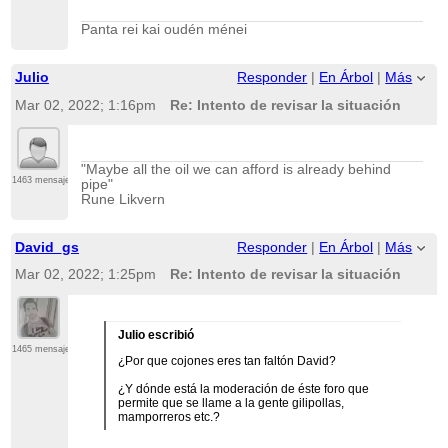
Panta rei kai oudén ménei
Julio
Responder
|
En Árbol
|
Más
Mar 02, 2022; 1:16pm
Re: Intento de revisar la situación
"Maybe all the oil we can afford is already behind
1463 mensajes
pipe"
Rune Likvern
David_gs
Responder
|
En Árbol
|
Más
Mar 02, 2022; 1:25pm
Re: Intento de revisar la situación
Julio escribió
1465 mensajes
¿Por que cojones eres tan faltón David?
¿Y dónde está la moderación de éste foro que
permite que se llame a la gente gilipollas,
mamporreros etc.?