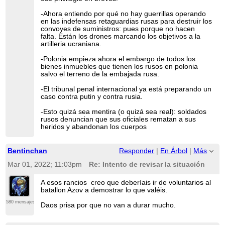
-Ahora entiendo por qué no hay guerrillas operando
en las indefensas retaguardias rusas para destruir los
convoyes de suministros: pues porque no hacen
falta. Están los drones marcando los objetivos a la
artilleria ucraniana.
-Polonia empieza ahora el embargo de todos los
bienes inmuebles que tienen los rusos en polonia
salvo el terreno de la embajada rusa.
-El tribunal penal internacional ya está preparando un
caso contra putin y contra rusia.
-Esto quizá sea mentira (o quizá sea real): soldados
rusos denuncian que sus oficiales rematan a sus
heridos y abandonan los cuerpos
Bentinchan
Responder
|
En Árbol
|
Más
Mar 01, 2022; 11:03pm
Re: Intento de revisar la situación
A esos rancios creo que deberíais ir de voluntarios al
batallon Azov a demostrar lo que valéis.
580 mensajes
Daos prisa por que no van a durar mucho.