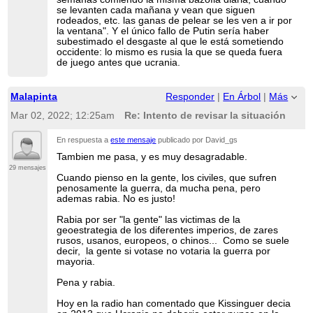
se levanten cada mañana y vean que siguen
rodeados, etc. las ganas de pelear se les ven a ir por
la ventana". Y el único fallo de Putin sería haber
subestimado el desgaste al que le está sometiendo
occidente: lo mismo es rusia la que se queda fuera
de juego antes que ucrania.
Malapinta
Responder
|
En Árbol
|
Más
Mar 02, 2022; 12:25am
Re: Intento de revisar la situación
En respuesta a
este mensaje
publicado por David_gs
Tambien me pasa, y es muy desagradable.
29 mensajes
Cuando pienso en la gente, los civiles, que sufren
penosamente la guerra, da mucha pena, pero
ademas rabia. No es justo!
Rabia por ser "la gente" las victimas de la
geoestrategia de los diferentes imperios, de zares
rusos, usanos, europeos, o chinos... Como se suele
decir, la gente si votase no votaria la guerra por
mayoria.
Pena y rabia.
Hoy en la radio han comentado que Kissinguer decia