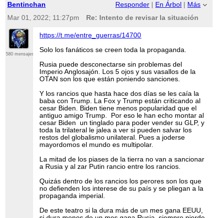
Bentinchan
Responder
|
En Árbol
|
Más
Mar 01, 2022; 11:27pm
Re: Intento de revisar la situación
https://t.me/entre_guerras/14700
Solo los fanáticos se creen toda la propaganda.
580 mensajes
Rusia puede desconectarse sin problemas del
Imperio Anglosajón. Los 5 ojos y sus vasallos de la
OTAN son los que están poniendo sanciones.
Y los rancios que hasta hace dos días se les caía la
baba con Trump. La Fox y Trump están criticando al
cesar Biden. Biden tiene menos popularidad que el
antiguo amigo Trump. Por eso le han echo montar al
cesar Biden un tinglado para poder vender su GLP, y
toda la trilateral le jalea a ver si pueden salvar los
restos del globalismo unilateral. Pues a joderse
mayordomos el mundo es multipolar.
La mitad de los piases de la tierra no van a sancionar
a Rusia y al zar Putin rancio entre los rancios.
Quizás dentro de los rancios los perores son los que
no defienden los interese de su país y se pliegan a la
propaganda imperial.
De este teatro si la dura más de un mes gana EEUU,
si dura menos de un mes gana Rusia, siempre pierde