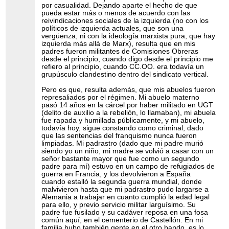
por casualidad. Dejando aparte el hecho de que
pueda estar más o menos de acuerdo con las
reivindicaciones sociales de la izquierda (no con los
políticos de izquierda actuales, que son una
vergüenza, ni con la ideología marxista pura, que hay
izquierda más allá de Marx), resulta que en mis
padres fueron militantes de Comisiones Obreras
desde el principio, cuando digo desde el principio me
refiero al principio, cuando CC.OO. era todavía un
grupúsculo clandestino dentro del sindicato vertical.
Pero es que, resulta además, que mis abuelos fueron
represaliados por el régimen. Mi abuelo materno
pasó 14 años en la cárcel por haber militado en UGT
(delito de auxilio a la rebelión, lo llamaban), mi abuela
fue rapada y humillada públicamente, y mi abuelo,
todavía hoy, sigue constando como criminal, dado
que las sentencias del franquismo nunca fueron
limpiadas. Mi padrastro (dado que mi padre murió
siendo yo un niño, mi madre se volvió a casar con un
señor bastante mayor que fue como un segundo
padre para mí) estuvo en un campo de refugiados de
guerra en Francia, y los devolvieron a España
cuando estalló la segunda guerra mundial, donde
malvivieron hasta que mi padrastro pudo largarse a
Alemania a trabajar en cuanto cumplió la edad legal
para ello, y previo servicio militar larguísimo. Su
padre fue fusilado y su cadáver reposa en una fosa
común aquí, en el cementerio de Castellón. En mi
familia hubo también gente en el otro bando, es lo