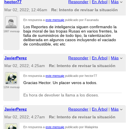
hector77
Responder
|
En Árbol
|
Más
Mar 02, 2022; 12:46am
Re: Intento de revisar la situación
En respuesta a
este mensaje
publicado por Faxanadu
Los Reportes de inteligencia siguen confirmando la
baja moral de las tropas Rusas en varios frentes, la
1887 mensajes
falta de suministros de todo tipo, la ralentización
deliberada en algunos casos incluyendo el vaciado
de combustible, etc etc
JavierPerez
Responder
|
En Árbol
|
Más
Mar 02, 2022; 4:25am
Re: Intento de revisar la situación
En respuesta a
este mensaje
publicado por hector77
Gracias Hector. Un placer veros a todos.
1264 mensajes
Es hora de devolver la llama a los dioses.
JavierPerez
Responder
|
En Árbol
|
Más
Mar 02, 2022; 4:27am
Re: Intento de revisar la situación
En respuesta a
este mensaje
publicado por Malapinta