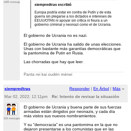
1465 mensajes
siempredtras escribió
Europa podría estar en contra de Putín y de esta
guerra sin plegarse a los dictados e intereses de
EEUU/OTAN ni apoyar sin crítica ni fisura a un
gobierno criminal y neonazi como el de Ucrania.
El gobierno de Ucrania no es nazi.
El gobierno de Ucrania ha salido de unas elecciones.
Unas con bastante más garantías democráticas que
la pantomima de Putin en Rusia.
Las chorradas que hay que leer.
Panta rei kai oudén ménei
siempredtras
Responder
|
En Árbol
|
Más
Mar 02, 2022; 12:11pm
Re: Intento de revisar la situación
El gobierno de Ucrania y buena parte de sus fuerzas
armadas están dirigidos por neonazis, y cada día
más vistos sus nuevos nombramientos.
328 mensajes
Y su "democracia" es una pantomima en la que no
dejaron presentarse a los comunistas que en las