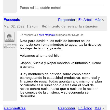
Panta rei kai oudén ménei
Faxanadu
Responder
|
En Árbol
|
Más
Mar 02, 2022; 1:27pm
Re: Intento de revisar la situación
En respuesta a
este mensaje
publicado por David_gs
Nota para david: a los trolls de internet se les
contesta con ironia mientras te aguantas la risa o se
Usuario Bloqueado
820 mensajes
les deja de lado. Y ya está.
Volvamos al tema del hilo:
-Japón, Suecia y Nepal mandan voluntarios a luchar
a ucrania.
-Hay montones de noticias sobre como están
estrangulando la capacidad productiva, comercial y
finaciera de rusia. Todas apuntan a lo mismo: el plan
occidental es ir subiendo día tras día el nivel de
acoso contra rusia, hasta que a rusia se le acaben
los conejos de la chistera, y su economía se
derrumbe.
siempredtras
Responder
|
En Árbol
|
Más