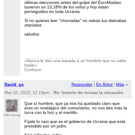
últimas elecciones antes del golpe del EuroMaidan
tuvieron un 13,18% de los votos y hoy están
perseguidos en toda Ucrania.
Si no quieres leer "chorradas" no releas tus diatrabas
otanistas
saludos
«Nunca le des una espada a un hombre que no sabe
bailar»
Confucio
David_gs
Responder
|
En Árbol
|
Más
Mar 02, 2022; 12:19pm
Re: Intento de revisar la situación
Que sí hombre, que ya nos ha quedado claro que
eres un nostálgico del comunismo, no nos des más la
turra con la hoz y el martillo.
1465 mensajes
Fíjate lo nazi que es el gobierno de Ucrania que está
presidido por un judío.