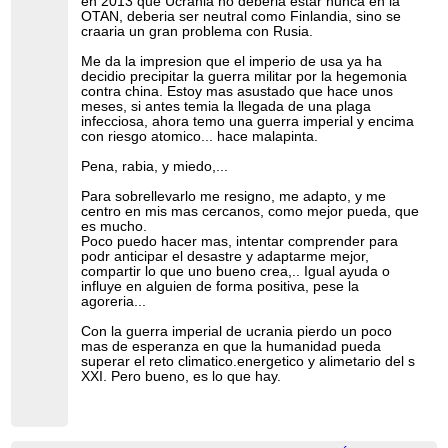
en 2013 que Ucrania no deberia estar nunca en la
OTAN, deberia ser neutral como Finlandia, sino se
craaria un gran problema con Rusia.
Me da la impresion que el imperio de usa ya ha
decidio precipitar la guerra militar por la hegemonia
contra china. Estoy mas asustado que hace unos
meses, si antes temia la llegada de una plaga
infecciosa, ahora temo una guerra imperial y encima
con riesgo atomico... hace malapinta.
Pena, rabia, y miedo,...
Para sobrellevarlo me resigno, me adapto, y me
centro en mis mas cercanos, como mejor pueda, que
es mucho.
Poco puedo hacer mas, intentar comprender para
podr anticipar el desastre y adaptarme mejor,
compartir lo que uno bueno crea,.. Igual ayuda o
influye en alguien de forma positiva, pese la
agoreria...
Con la guerra imperial de ucrania pierdo un poco
mas de esperanza en que la humanidad pueda
superar el reto climatico.energetico y alimetario del s
XXI. Pero bueno, es lo que hay.