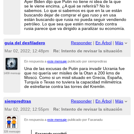
Ayer Biden dijo que Putin no tiene ni idea de la que
se le viene encima. ¿A qué se referirá? No lo
sabemos. Lo que si sabemos es que en la ue están
buscando dejar de comprar el gas ruso y en usa
están buscando que rusia no pueda seguir vendiendo
petróleo. Lo que sea que estén montando contra
rusia parece que va dirigido a paralizar su economía.
guia del desfiladero
Responder
|
En Árbol
|
Más
Mar 02, 2022; 12:48pm
Re: Intento de revisar la situación
En respuesta a
este mensaje
publicado por siempredtras
Una de las excusas de Putin para invadir Ucrania fue
que no quería ver misiles de la Otan a 200 kms de
1409 mensajes
Moscú. Como si un misil situado en Grecia, España,
Turquía o Texas no tuviera la capacidad milimétrica
de estrellarse contra las torres del Kremlin.
siempredtras
Responder
|
En Árbol
|
Más
Mar 02, 2022; 12:55pm
Re: Intento de revisar la situación
En respuesta a
este mensaje
publicado por Faxanadu
328 mensajes