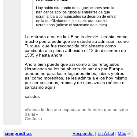
Faxanadu escribió
Hoy había otra ronda de negociaciones pero la
han cancelado los rusos al enterarse de que
ucrania iba a comunicarles su decisión de entrar
en la ue. Obviamente los nazis aquí son los
ucranianos (nótese el sarcasmo de nuevo).
La entrada o no en la UE no la decide Ucrania, como
mucho podrá pedir que se estudie su admisión, como
Turquía que fue reconocida oficialmente como
candidata a la plena adhesión el 12 de diciembre de
1999 y hasta ahora.
Ahora bien puede que así como a los refugiados
Ucranianos se les ha abierto de par en par Europa
aunque no para los refugiados Sirios, Libios y otros
así como morenitos, se les admita a ellos hoy mismo
por ser cristianos, rubios y de ojos azules (nótese el
sarcasmo aquí)
saludos
«Nunca le des una espada a un hombre que no sabe
bailar»
Confucio
siempredtras
Responder
|
En Árbol
|
Más