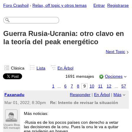
Foro Crashoil
›
Relax, off topic y otros temas
Entrar
Registrarse
Guerra Rusia-Ucrania: otro clavo en
la teoría del peak energético
›
Next Topic
Clásica
Lista
En Árbol
1691 mensajes
Opciones
1
...
6
7
8
9
10
11
12
...
57
Faxanadu
Responder
|
En Árbol
|
Más
Mar 01, 2022; 8:30pm
Re: Intento de revisar la situación
Más noticias:
-Rusia es de los pocos países con derecho a vetar
Usuario Bloqueado
las decisiones de la onu. Pues la onu le va a quitar
820 mensajes
ese privilegio en breves.