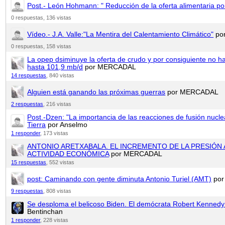
Post.- León Hohmann: " Reducción de la oferta alimentaria por
0 respuestas,
136 vistas
Vídeo.- J.A. Valle:"La Mentira del Calentamiento Climático"
por
0 respuestas,
158 vistas
La opep dsiminuye la oferta de crudo y por consiguiente no
hasta 101,9 mb/d
por MERCADAL
14 respuestas
,
840 vistas
Alguien está ganando las próximas guerras
por MERCADAL
2 respuestas
,
216 vistas
Post.-Dzen: "La importancia de las reacciones de fusión nucle
Tierra
por Anselmo
1 responder
,
173 vistas
ANTONIO ARETXABALA. EL INCREMENTO DE LA PRESIÓN 
ACTIVIDAD ECONÓMICA
por MERCADAL
15 respuestas
,
552 vistas
post: Caminando con gente diminuta Antonio Turiel (AMT)
por
9 respuestas
,
808 vistas
Se desploma el belicoso Biden. El demócrata Robert Kennedy
Bentinchan
1 responder
,
228 vistas