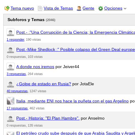
Tema nuevo
Vista de Temas
Gente
Opciones
Subforos y Temas
(2046)
Post.- :"Una Corrupción de la Ciencia; la Emergencia Climática
1 responder
,
190 vistas
Post.-Mike Shedlock :" Posible colapso del Green Deal europ
0 respuestas,
103 vistas
A donde nos iremos
por Jeiver44
3 respuestas
,
264 vistas
¿Golpe de estado en Rusia?
por JotaEle
40 respuestas
,
1247 vistas
Italia, mediante ENI nos hace la puñeta con el gas Argelino
po
17 respuestas
,
462 vistas
Post.- Historia: "El Plan Hambre".
por Anselmo
0 respuestas,
135 vistas
El petróleo crudo sube después de que Arabia Saudita y Argel