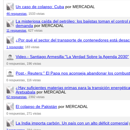
Un caso de colapso: Cuba
por MERCADAL
46 respuestas
,
1533 vistas
La misteriosa caída del petróleo: los bajistas toman el control 
demanda
por MERCADAL
11 respuestas
,
627 vistas
¿Por qué el sector del transporte de contenedores está desa
1 responder
,
183 vistas
Video.- Santiago Armesilla:"La Verdad Sobre la Agenda 2030"
0 respuestas,
196 vistas
Post.- Reuters:" El Papa nos aconseja abandonar los combusti
0 respuestas,
116 vistas
¿Hay suficientes materias primas para la transición energética
Aretxabala
por MERCADAL
62 respuestas
,
2392 vistas
El colapso de Pakistán
por MERCADAL
0 respuestas,
271 vistas
La India importa carbón. Un país con un alto déficit comercial
2 respuestas
,
234 vistas