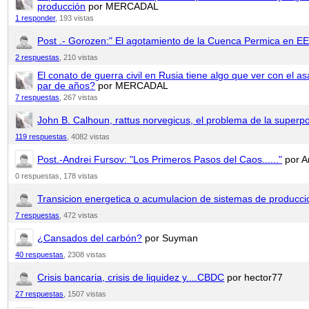
producción
por MERCADAL
1 responder
,
193 vistas
Post .- Gorozen:" El agotamiento de la Cuenca Permica en EE
2 respuestas
,
210 vistas
El conato de guerra civil en Rusia tiene algo que ver con el as
par de años?
por MERCADAL
7 respuestas
,
267 vistas
John B. Calhoun, rattus norvegicus, el problema de la superpo
119 respuestas
,
4082 vistas
Post.-Andrei Fursov: "Los Primeros Pasos del Caos......"
por A
0 respuestas,
178 vistas
Transicion energetica o acumulacion de sistemas de producci
7 respuestas
,
472 vistas
¿Cansados del carbón?
por Suyman
40 respuestas
,
2308 vistas
Crisis bancaria, crisis de liquidez y....CBDC
por hector77
27 respuestas
,
1507 vistas