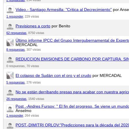
Video.- Santiago Armesilla: "Critica al Decrecimiento"
por Ans
1 responder
,
229 vistas
Previsiones a corto
por Benito
62 respuestas
,
8750 vistas
Último informe IPCC del Grupo Intergubernamental de Expert
MERCADAL
8 respuestas
,
307 vistas
REDUCCION EMISIONES DE CARBONO POR CAPTURA. SI
0 respuestas,
70 vistas
El colapso de Sudán con el oro y el crudo
por MERCADAL
5 respuestas
,
276 vistas
No se están derribando presas para acabar con nuestra agricu
26 respuestas
,
1540 vistas
Post .-Andres Fursov: " El fin del progreso. Se viene un mu
Anselmo
1 responder
,
264 vistas
POST.-DIMITRI ORLOV:"Predicciones para la década del 202