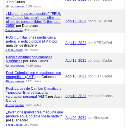
Juan Carlos
18 respuestas
,
1157 vistas
¿Mienten o es esto posible? "EEUU
evalúa que las aerolíneas eliminen
Ago 15, 2021
por MERCADAL
el uso de combustibles fósiles para
2050"
por Dianacord
3 respuestas
,
351 vistas
POST: Limitaciones geofísicas al
potencial eólico global (AMT)
por
Ago 14, 2021
por MERCADAL
guia del desfiladero
3 respuestas
,
289 vistas
Pablo Servigne: dos colapsos
Ago 12, 2021
por Juan Carlos
sistémicos
por Juan Carlos
62 respuestas
,
4529 vistas
Post: Colonialismo vs nacionalismo
Ago 10, 2021
por Juan Carlos
energéticos (AMT)
por Colombo
49 respuestas
,
2921 vistas
Post: La Ley de Cambio Climático y
Transición Energética: una
Ago 10, 2021
por Juan Carlos
valoración personal (AMT)
por Juan
Carlos
41 respuestas
,
3781 vistas
¿Inventor español crea máquina que
produce agua potable "de la nada"?
Ago 09, 2021
por Kimikaze
por Dianacord
4 respuestas
,
250 vistas