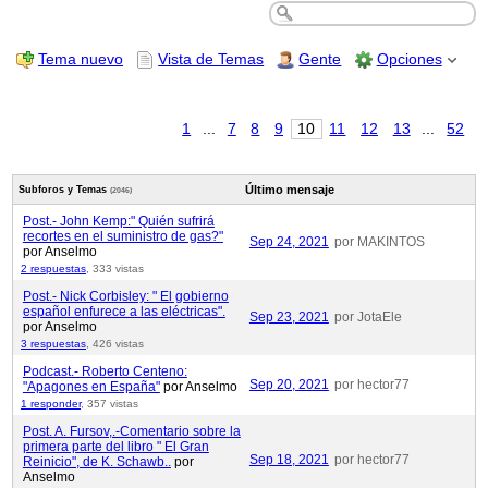
Tema nuevo
Vista de Temas
Gente
Opciones
1
...
7
8
9
10
11
12
13
...
52
Último mensaje
Subforos y Temas
(2046)
Post.- John Kemp:" Quién sufrirá
recortes en el suministro de gas?"
Sep 24, 2021
por MAKINTOS
por Anselmo
2 respuestas
,
333 vistas
Post.- Nick Corbisley: " El gobierno
español enfurece a las eléctricas".
Sep 23, 2021
por JotaEle
por Anselmo
3 respuestas
,
426 vistas
Podcast.- Roberto Centeno:
Sep 20, 2021
por hector77
"Apagones en España"
por Anselmo
1 responder
,
357 vistas
Post. A. Fursov,.-Comentario sobre la
primera parte del libro " El Gran
Sep 18, 2021
por hector77
Reinicio", de K. Schawb..
por
Anselmo