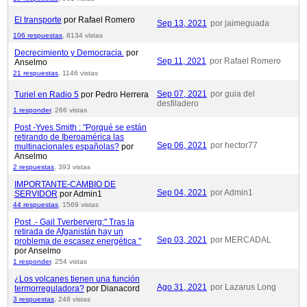
El transporte
por Rafael Romero
Sep 13, 2021
por jaimeguada
106 respuestas
,
8134 vistas
Decrecimiento y Democracia.
por
Sep 11, 2021
por Rafael Romero
Anselmo
21 respuestas
,
1146 vistas
Sep 07, 2021
por guia del
Turiel en Radio 5
por Pedro Herrera
desfiladero
1 responder
,
266 vistas
Post -Yves Smith : "Porqué se están
retirando de Iberoamérica las
Sep 06, 2021
por hector77
multinacionales españolas?
por
Anselmo
2 respuestas
,
393 vistas
IMPORTANTE-CAMBIO DE
Sep 04, 2021
por Admin1
SERVIDOR
por Admin1
44 respuestas
,
1569 vistas
Post .- Gail Tverberverg:" Tras la
retirada de Afganistán hay un
Sep 03, 2021
por MERCADAL
problema de escasez energética "
por Anselmo
1 responder
,
254 vistas
¿Los volcanes tienen una función
Ago 31, 2021
por Lazarus Long
termorreguladora?
por Dianacord
3 respuestas
,
248 vistas