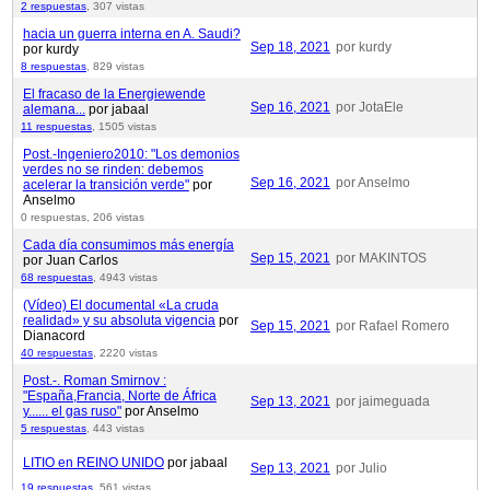
2 respuestas
,
307 vistas
hacia un guerra interna en A. Saudi?
Sep 18, 2021
por kurdy
por kurdy
8 respuestas
,
829 vistas
El fracaso de la Energiewende
Sep 16, 2021
por JotaEle
alemana...
por jabaal
11 respuestas
,
1505 vistas
Post.-Ingeniero2010: "Los demonios
verdes no se rinden: debemos
Sep 16, 2021
por Anselmo
acelerar la transición verde"
por
Anselmo
0 respuestas,
206 vistas
Cada día consumimos más energía
Sep 15, 2021
por MAKINTOS
por Juan Carlos
68 respuestas
,
4943 vistas
(Vídeo) El documental «La cruda
realidad» y su absoluta vigencia
por
Sep 15, 2021
por Rafael Romero
Dianacord
40 respuestas
,
2220 vistas
Post.-. Roman Smirnov :
"España,Francia, Norte de África
Sep 13, 2021
por jaimeguada
y...... el gas ruso"
por Anselmo
5 respuestas
,
443 vistas
LITIO en REINO UNIDO
por jabaal
Sep 13, 2021
por Julio
19 respuestas
,
561 vistas