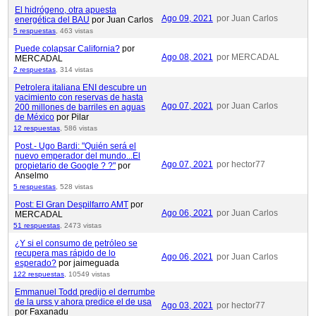
El hidrógeno, otra apuesta
Ago 09, 2021
por Juan Carlos
energética del BAU
por Juan Carlos
5 respuestas
,
463 vistas
Puede colapsar California?
por
Ago 08, 2021
por MERCADAL
MERCADAL
2 respuestas
,
314 vistas
Petrolera italiana ENI descubre un
yacimiento con reservas de hasta
Ago 07, 2021
por Juan Carlos
200 millones de barriles en aguas
de México
por Pilar
12 respuestas
,
586 vistas
Post.- Ugo Bardi: "Quién será el
nuevo emperador del mundo...El
Ago 07, 2021
por hector77
propietario de Google ? ?"
por
Anselmo
5 respuestas
,
528 vistas
Post: El Gran Despilfarro AMT
por
Ago 06, 2021
por Juan Carlos
MERCADAL
51 respuestas
,
2473 vistas
¿Y si el consumo de petróleo se
recupera mas rápido de lo
Ago 06, 2021
por Juan Carlos
esperado?
por jaimeguada
122 respuestas
,
10549 vistas
Emmanuel Todd predijo el derrumbe
de la urss y ahora predice el de usa
Ago 03, 2021
por hector77
por Faxanadu