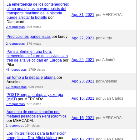
La emergencia de los contenedores:
cómo una de las mayores crisis del
transporte marítimo de la historia
Ago 31, 2021
por MERCADAL
puede afectar tu bolsillo
por
Dianacord
2 respuestas
,
395 vistas
Predicciones pandemicas
por kurdy
Ago 27, 2021
por kurdy
2 respuestas
,
376 vistas
París a Berlín en una hora:
bienvenido al futuro de los viajes en
Ago 24, 2021
por Admin1
tren de alta velocidad en Europa
por
Pilar
43 respuestas
,
1789 vistas
En torno a la debacle afgana
por
Ago 23, 2021
por Anselmo
Anselmo
12 respuestas
,
926 vistas
POST:Energía, entropía y exergía
Ago 16, 2021
por Juan Carlos
(AMT)
por MERCADAL
7 respuestas
,
632 vistas
Aumento de contaminación por
metales pesados en Perú (cadmio)
Ago 16, 2021
por MERCADAL
por MERCADAL
1 responder
,
194 vistas
Los límites físicos para la transición
energética - Dra. Alicia Valero
por
Ago 16, 2021
por Juan Carlos